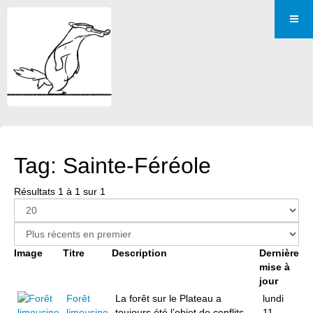
Tag: Sainte-Féréole
Résultats 1 à 1 sur 1
Image
Titre
Description
Dernière
mise à
jour
Forêt
La forêt sur le Plateau a
lundi
limousine
toujours été l’objet de conflits,
11