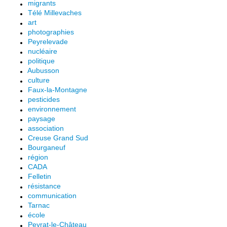
migrants
Télé Millevaches
art
photographies
Peyrelevade
nucléaire
politique
Aubusson
culture
Faux-la-Montagne
pesticides
environnement
paysage
association
Creuse Grand Sud
Bourganeuf
région
CADA
Felletin
résistance
communication
Tarnac
école
Peyrat-le-Château