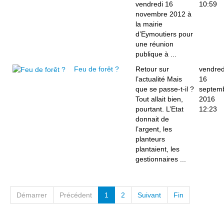
vendredi 16
10:59
novembre 2012 à
la mairie
d’Eymoutiers pour
une réunion
publique à ...
Feu de forêt ?
Retour sur
vendred
l’actualité Mais
16
que se passe-t-il ?
septem
Tout allait bien,
2016
pourtant. L’Etat
12:23
donnait de
l’argent, les
planteurs
plantaient, les
gestionnaires ...
Démarrer
Précédent
1
2
Suivant
Fin