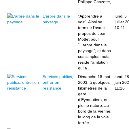
Philippe Chazette,
...
L'arbre dans le
"Apprendre à
lundi 5
paysage
voir". Ainsi se
juillet 
termine l'avant-
10:21
propos de Jean
Mottet pour
"L'arbre dans le
paysage"; et dans
ces simples mots
réside l'ambition
qui a ...
Services publics,
Dimanche 18 mai
lundi 28
entrer en
2003, à quelques
juin 20
résistance
kilomètres de la
11:26
gare
d’Eymoutiers, en
pleine nature, au
bord de la Vienne,
le long de la voie
ferrée ...