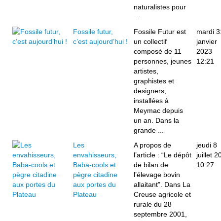
naturalistes pour
...
Fossile futur,
Fossile Futur est
mardi 3
c’est aujourd’hui !
un collectif
janvier
composé de 11
2023
personnes, jeunes
12:21
artistes,
graphistes et
designers,
installées à
Meymac depuis
un an. Dans la
grande ...
Les
A propos de
jeudi 8
envahisseurs,
l’article : “Le dépôt
juillet 
Baba-cools et
de bilan de
10:27
pègre citadine
l’élevage bovin
aux portes du
allaitant”. Dans La
Plateau
Creuse agricole et
rurale du 28
septembre 2001,