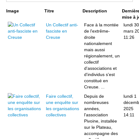
Page 1 sur 2
Image
Titre
Description
Dernièr
mise à j
Un Collectif anti-
Face à la montée
lundi 30
fasciste en
de l'extrême-
mars 2
Creuse
droite
11:26
nationalement
mais aussi
régionalement, un
collectif
d'associations et
d'individus s'est
constitué en
Creuse. ...
Faire collectif,
Depuis de
lundi 1
une enquête sur
nombreuses
décemb
les organisations
années,
2025
collectives
l'association
14:11
Pivoine, installée
sur le Plateau,
accompagne des