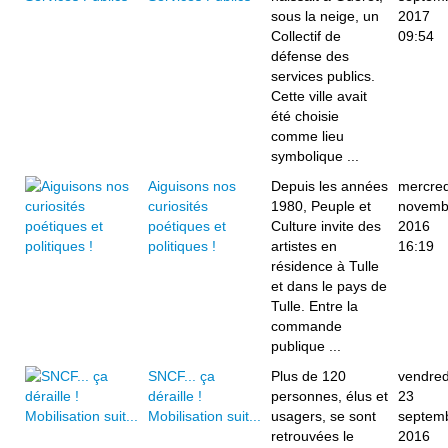
sous la neige, un
2017
Collectif de
09:54
défense des
services publics.
Cette ville avait
été choisie
comme lieu
symbolique ...
Aiguisons nos
Depuis les années
mercred
curiosités
1980, Peuple et
novemb
poétiques et
Culture invite des
2016
politiques !
artistes en
16:19
résidence à Tulle
et dans le pays de
Tulle. Entre la
commande
publique ...
SNCF... ça
Plus de 120
vendred
déraille !
personnes, élus et
23
Mobilisation suit...
usagers, se sont
septem
retrouvées le
2016