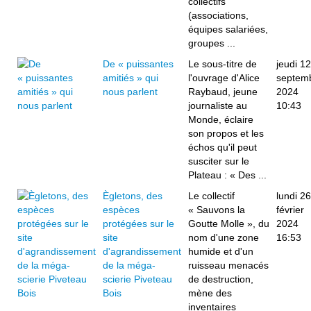
collectifs
(associations,
équipes salariées,
groupes ...
De « puissantes
Le sous-titre de
jeudi 12
amitiés » qui
l'ouvrage d'Alice
septem
nous parlent
Raybaud, jeune
2024
journaliste au
10:43
Monde, éclaire
son propos et les
échos qu'il peut
susciter sur le
Plateau : « Des ...
Ègletons, des
Le collectif
lundi 26
espèces
« Sauvons la
février
protégées sur le
Goutte Molle », du
2024
site
nom d'une zone
16:53
d'agrandissement
humide et d'un
de la méga-
ruisseau menacés
scierie Piveteau
de destruction,
Bois
mène des
inventaires