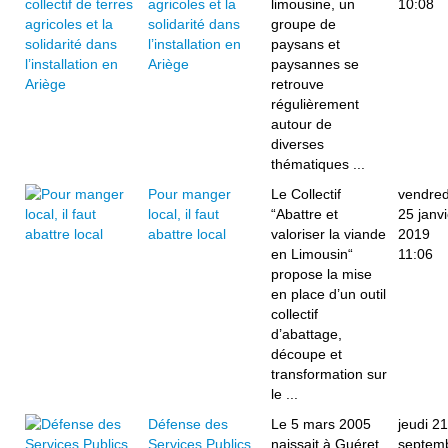
agricoles et la
limousine, un
10:08
solidarité dans
groupe de
l’installation en
paysans et
Ariège
paysannes se
retrouve
régulièrement
autour de
diverses
thématiques ...
Pour manger
Le Collectif
vendred
local, il faut
“Abattre et
25 janvi
abattre local
valoriser la viande
2019
en Limousin“
11:06
propose la mise
en place d’un outil
collectif
d’abattage,
découpe et
transformation sur
le ...
Défense des
Le 5 mars 2005
jeudi 21
Services Publics
naissait à Guéret,
septem