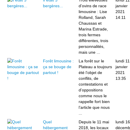
Il était 3
Trois éleveuses
lundi 11
bergères...
d’ovins de race
janvier
limousine : Lise
2021
Rolland, Sarah
14:11
Chaussas et
Marina Estrade,
trois fermes
différentes, trois
personnalités,
mais une ...
Forêt limousine :
La forêt sur le
lundi 11
ça se bouge de
Plateau a toujours
janvier
partout !
été l’objet de
2021
conflits, de
13:35
contestations et
d’oppositions
comme nous le
rappelle fort bien
l’article que nous
...
Quel
Depuis le 11 mai
lundi 16
hébergement
2018, les locaux
décemb