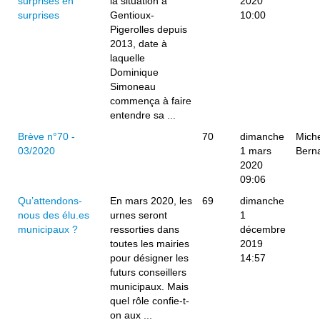
surprises en
la situation à
2020
surprises
Gentioux-
10:00
Pigerolles depuis
2013, date à
laquelle
Dominique
Simoneau
commença à faire
entendre sa ...
Brève n°70 -
70
dimanche
Mich
03/2020
1 mars
Bern
2020
09:06
Qu’attendons-
En mars 2020, les
69
dimanche
nous des élu.es
urnes seront
1
municipaux ?
ressorties dans
décembre
toutes les mairies
2019
pour désigner les
14:57
futurs conseillers
municipaux. Mais
quel rôle confie-t-
on aux ...