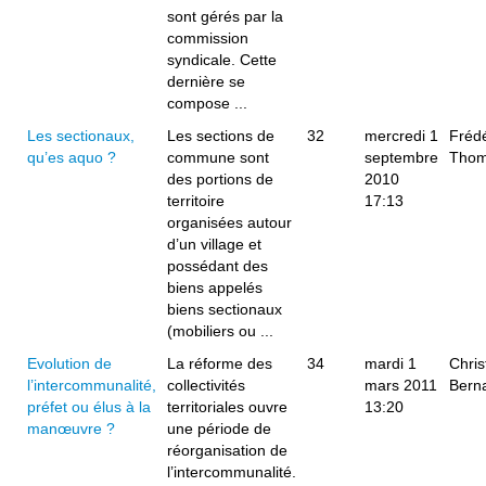
sont gérés par la
commission
syndicale. Cette
dernière se
compose ...
Les sectionaux,
Les sections de
32
mercredi 1
Frédé
qu’es aquo ?
commune sont
septembre
Tho
des portions de
2010
territoire
17:13
organisées autour
d’un village et
possédant des
biens appelés
biens sectionaux
(mobiliers ou ...
Evolution de
La réforme des
34
mardi 1
Chri
l’intercommunalité,
collectivités
mars 2011
Bern
préfet ou élus à la
territoriales ouvre
13:20
manœuvre ?
une période de
réorganisation de
l’intercommunalité.