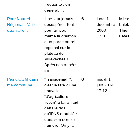
fréquente : en
général, ...
Parc Naturel
Il ne faut jamais
6
lundi 1
Mich
Régional - Vaille
désespérer Tout
décembre
Lulek
que vaille...
peut arriver,
2003
Thier
même la création
12:01
Letell
d'un parc naturel
régional sur le
plateau de
Millevaches !
Après des années
de ...
Pas d'OGM dans
"Transgénial !":
8
mardi 1
ma commune
c'est le titre d'une
juin 2004
nouvelle
17:12
"d'agriculture-
fiction" à faire froid
dans le dos
qu'IPNS a publiée
dans son dernier
numéro. On y ...