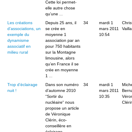
Cette loi permet-
elle autre chose
qu’une ...
Les créations
Depuis 25 ans, il
34
mardi 1
Chris
d’associations, un
se crée en
mars 2011
Vailla
exemple du
moyenne 1
10:54
dynamisme
association par an
associatif en
pour 750 habitants
milieu rural
sur la Montagne
limousine, alors
qu’en France il se
crée en moyenne
1 ...
Trop d’éclairage
Dans son numéro
34
mardi 1
Mich
nuit !
d’automne 2010
mars 2011
Bern
“Sortir du
10:35
Véro
nucléaire“ nous
Cléri
propose un article
de Véronique
Clérin, éco-
conseillère en
éclairage