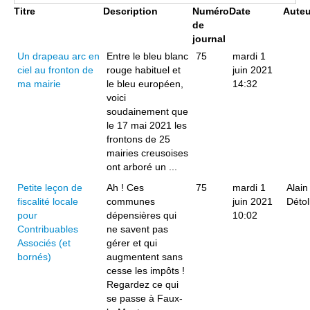
Titre
Description
Numéro
Date
Auteu
de
journal
Un drapeau arc en
Entre le bleu blanc
75
mardi 1
ciel au fronton de
rouge habituel et
juin 2021
ma mairie
le bleu européen,
14:32
voici
soudainement que
le 17 mai 2021 les
frontons de 25
mairies creusoises
ont arboré un ...
Petite leçon de
Ah ! Ces
75
mardi 1
Alain
fiscalité locale
communes
juin 2021
Détol
pour
dépensières qui
10:02
Contribuables
ne savent pas
Associés (et
gérer et qui
bornés)
augmentent sans
cesse les impôts !
Regardez ce qui
se passe à Faux-