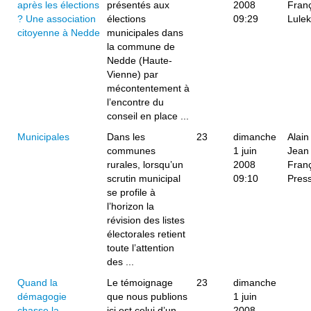
après les élections
présentés aux
2008
Fran
? Une association
élections
09:29
Lulek
citoyenne à Nedde
municipales dans
la commune de
Nedde (Haute-
Vienne) par
mécontentement à
l’encontre du
conseil en place ...
Municipales
­Dans les
23
dimanche
Alain
communes
1 juin
Jean
rurales, lorsqu’un
2008
Fran
scrutin municipal
09:10
Pres
se profile à
l’horizon la
révision des listes
électorales retient
toute l’attention
des ...
Quand la
Le témoignage
23
dimanche
démagogie
que nous publions
1 juin
chasse la
ici est celui d’un
2008