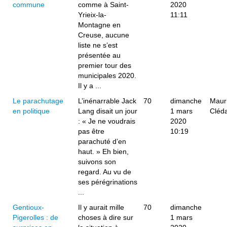
commune
comme à Saint-
2020
Yrieix-la-
11:11
Montagne en
Creuse, aucune
liste ne s’est
présentée au
premier tour des
municipales 2020.
Il y a ...
Le parachutage
L’inénarrable Jack
70
dimanche
Maur
en politique
Lang disait un jour
1 mars
Cléd
: « Je ne voudrais
2020
pas être
10:19
parachuté d’en
haut. » Eh bien,
suivons son
regard. Au vu de
ses pérégrinations
...
Gentioux-
Il y aurait mille
70
dimanche
Pigerolles : de
choses à dire sur
1 mars