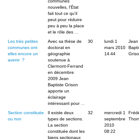
communes
nouvelles, l'État
fait tout ce qu'il
peut pour réduire
peu à peu la place
et le rôle des ...
Les très petites
Avec sa thèse de
30
lundi 1
Jean
communes ont-
doctorat en
mars 2010
Bapti
elles encore un
géographie
14:44
Gris
avenir ?
soutenue à
Clermont-Ferrand
en décembre
2009 Jean
Baptiste Grison
apporte un
éclairage
intéressant pour ...
Section constituée
Il existe deux
32
mercredi 1
Frédé
ou non
types de sections.
septembre
Tho
La section
2010
constituée dont les
08:22
biens sectionaux