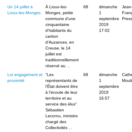
Un 14 juillet à
À Lioux-les-
68
dimanche
Jean
Lioux-les-Monges
Monges, petite
1
Fran
commune d’une
septembre
Pres
cinquantaine
2019
d’habitants du
17:02
canton
d’Auzances, en
Creuse, le 14
juillet est
traditionnellement
réservé au ...
Loi engagement et
“Les
68
dimanche
Cath
proximité
représentants de
1
Moul
l’État doivent être
septembre
à l’écoute de leur
2019
territoire et au
16:57
service des élus“
Sébastien
Lecornu, ministre
chargé des
Collectivités ...