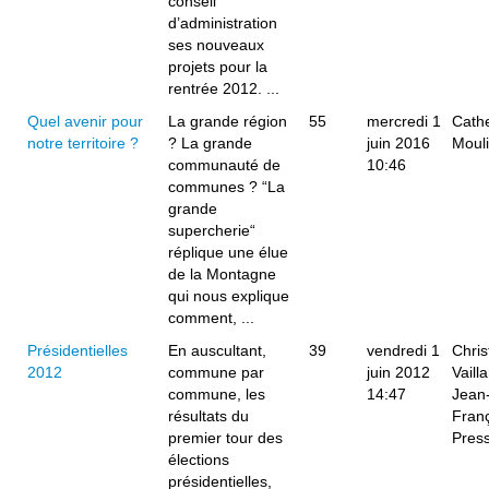
conseil
d’administration
ses nouveaux
projets pour la
rentrée 2012. ...
Quel avenir pour
La grande région
55
mercredi 1
Cath
notre territoire ?
? La grande
juin 2016
Moul
communauté de
10:46
communes ? “La
grande
supercherie“
réplique une élue
de la Montagne
qui nous explique
comment, ...
Présidentielles
En auscultant,
39
vendredi 1
Chris
2012
commune par
juin 2012
Vailla
commune, les
14:47
Jean
résultats du
Fran
premier tour des
Pres
élections
présidentielles,