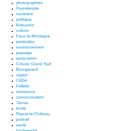
photographies
Peyrelevade
nucléaire
politique
Aubusson
culture
Faux-la-Montagne
pesticides
environnement
paysage
association
Creuse Grand Sud
Bourganeuf
région
CADA
Felletin
résistance
communication
Tarnac
école
Peyrat-le-Château
portrait
santé
biodiversité