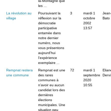
la-Montagne que
les ...
La révolution au
Poursuivant la
3
mardi 1
Jean
village
réflexion sur la
octobre
Bato
démocratie
2002
participative
13:57
entamée dans
notre dernier
numéro, nous
vous présentons
aujourd'hui
l'expérience
exemplaire ...
Rempnat restera
Rempnat est une
72
mardi 1
Elian
une commune
des rares
septembre
Derv
communes à
2020
n’avoir eu aucun
10:55
candidat lors des
dernières
élections
municipales. Une
situation peu