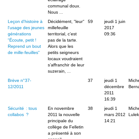
communal doux.
Nous ...
Leçon d'histoire à
Décidément, “leur“
59
jeudi 1 juin
l'usage des jeunes
millefeuille
2017
générations
territorial, c’est
09:36
“Écoute, petit !
pas de la tarte.
Reprend un bout
Alors que les
de mille-feuilles“
petits seigneurs
locaux voudraient
s’affranchir de leur
suzerain, ...
Brève n°37-
37
jeudi 1
Mich
12/2011
décembre
Bern
2011
16:39
Sécurité : tous
En novembre
38
jeudi 1
Mich
collabos ?
2011 la nouvelle
mars 2012
Lulek
principale du
14:21
collège de Felletin
a présenté à son