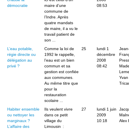
démocratie
maire d’une
08:53
commune de
l’Indre. Après
quatre mandats
de maire, il a vu le
travail patient de
son ...
L’eau potable,
Comme la loi de
25
lundi 1
Jean
régie directe ou
1992 le rappelle,
décembre
Fran
délégation au
l’eau est un bien
2008
Pres
privé ?
commun et sa
08:42
Made
gestion est confiée
Leme
aux communes.
Yvan
Au même titre que
Trica
pour la
restauration
scolaire ...
Habiter ensemble
Ils veulent vivre
27
lundi 1 juin
Jacq
ou nettoyer les
dans ce petit
2009
Maln
marginaux ?
village du
10:18
Alex 
L’affaire des
Limousin :