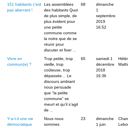
151 habitants c'est
Les assemblées
68
dimanche
pas aberrant !
des habitants Quoi
1
de plus simple, de
septembre
plus évident pour
2019
une petite
16:52
commune comme
la notre que de se
réunir pour
discuter et fixer ...
Vivre en
Trop petite, trop
65
samedi 1
Hélè
commun(e) ?
vieille, trop
décembre
Mathi
coûteuse, trop
2018
dépassée… Le
16:36
discours ambiant
nous persuade
que “la petite
commune“ se
meurt et qu’il s’agit
de ...
Y-a-t-il une vie
Nous nous
23
dimanche
Chan
démocratique
sommes
1 juin
Lebo