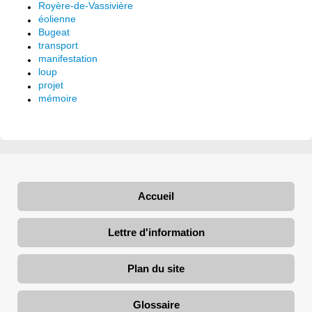
Royère-de-Vassivière
éolienne
Bugeat
transport
manifestation
loup
projet
mémoire
Accueil
Lettre d'information
Plan du site
Glossaire