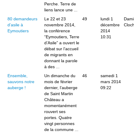
Perche. Terre de
liens lance une ...
80 demandeurs
Le 22 et 23
49
lundi 1
Dami
d’asile à
novembre 2014,
décembre
Cloc
Eymoutiers
la conférence
2014
“Eymoutiers, Terre
10:31
d’Asile” a ouvert le
débat sur l’accueil
de migrants en
donnant la parole
à des ...
Ensemble,
Un dimanche du
46
samedi 1
sauvons notre
mois de février
mars 2014
auberge !
dernier, l’auberge
09:22
de Saint Martin
Château a
momentanément
rouvert ses
portes. Quatre
vingt personnes
de la commune ...