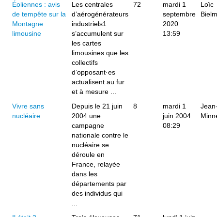
Éoliennes : avis
Les centrales
72
mardi 1
Loïc
de tempête sur la
d’aérogénérateurs
septembre
Biel
Montagne
industriels1
2020
limousine
s’accumulent sur
13:59
les cartes
limousines que les
collectifs
d’opposant·es
actualisent au fur
et à mesure ...
Vivre sans
Depuis le 21 juin
8
mardi 1
Jean-
nucléaire
2004 une
juin 2004
Minn
campagne
08:29
nationale contre le
nucléaire se
déroule en
France, relayée
dans les
départements par
des individus qui
...