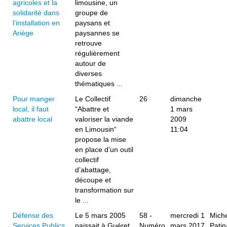
agricoles et la
limousine, un
solidarité dans
groupe de
l’installation en
paysans et
Ariège
paysannes se
retrouve
régulièrement
autour de
diverses
thématiques ...
Pour manger
Le Collectif
26
dimanche
local, il faut
“Abattre et
1 mars
abattre local
valoriser la viande
2009
en Limousin“
11:04
propose la mise
en place d’un outil
collectif
d’abattage,
découpe et
transformation sur
le ...
Défense des
Le 5 mars 2005
58 -
mercredi 1
Mich
Services Publics
naissait à Guéret,
Numéro
mars 2017
Pati