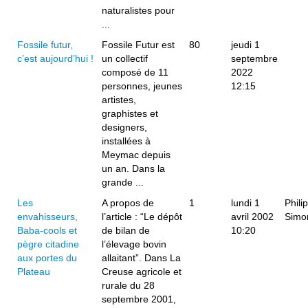
naturalistes pour
...
Fossile futur,
Fossile Futur est
80
jeudi 1
c’est aujourd’hui !
un collectif
septembre
composé de 11
2022
personnes, jeunes
12:15
artistes,
graphistes et
designers,
installées à
Meymac depuis
un an. Dans la
grande ...
Les
A propos de
1
lundi 1
Phili
envahisseurs,
l’article : “Le dépôt
avril 2002
Simo
Baba-cools et
de bilan de
10:20
pègre citadine
l’élevage bovin
aux portes du
allaitant”. Dans La
Plateau
Creuse agricole et
rurale du 28
septembre 2001,