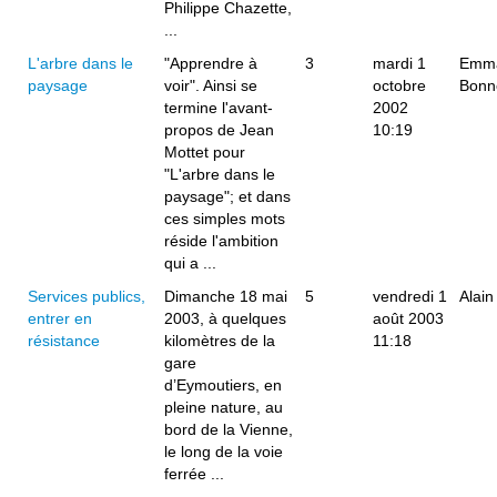
Philippe Chazette,
...
L'arbre dans le
"Apprendre à
3
mardi 1
Emma
paysage
voir". Ainsi se
octobre
Bonn
termine l'avant-
2002
propos de Jean
10:19
Mottet pour
"L'arbre dans le
paysage"; et dans
ces simples mots
réside l'ambition
qui a ...
Services publics,
Dimanche 18 mai
5
vendredi 1
Alain
entrer en
2003, à quelques
août 2003
résistance
kilomètres de la
11:18
gare
d’Eymoutiers, en
pleine nature, au
bord de la Vienne,
le long de la voie
ferrée ...