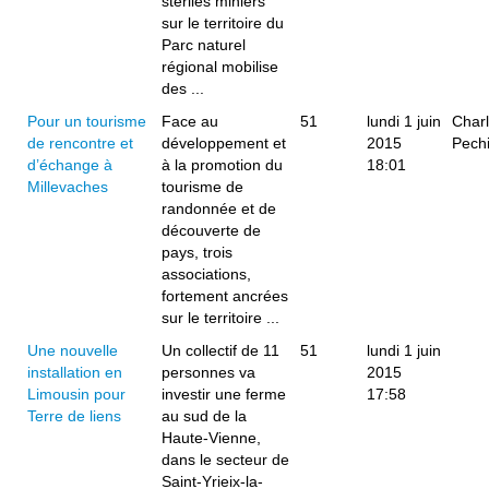
stériles miniers
sur le territoire du
Parc naturel
régional mobilise
des ...
Pour un tourisme
Face au
51
lundi 1 juin
Charl
de rencontre et
développement et
2015
Pech
d’échange à
à la promotion du
18:01
Millevaches
tourisme de
randonnée et de
découverte de
pays, trois
associations,
fortement ancrées
sur le territoire ...
Une nouvelle
Un collectif de 11
51
lundi 1 juin
installation en
personnes va
2015
Limousin pour
investir une ferme
17:58
Terre de liens
au sud de la
Haute-Vienne,
dans le secteur de
Saint-Yrieix-la-