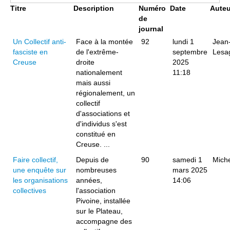
Titre
Description
Numéro
Date
Auteu
de
journal
Un Collectif anti-
Face à la montée
92
lundi 1
Jean
fasciste en
de l'extrême-
septembre
Lesa
Creuse
droite
2025
nationalement
11:18
mais aussi
régionalement, un
collectif
d'associations et
d'individus s'est
constitué en
Creuse. ...
Faire collectif,
Depuis de
90
samedi 1
Miche
une enquête sur
nombreuses
mars 2025
les organisations
années,
14:06
collectives
l'association
Pivoine, installée
sur le Plateau,
accompagne des