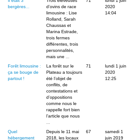
Il était 3
Trois éleveuses
71
lundi 1 juin
bergères...
d’ovins de race
2020
limousine : Lise
14:04
Rolland, Sarah
Chaussas et
Marina Estrade,
trois fermes
différentes, trois
personnalités,
mais une ...
Forêt limousine :
La forêt sur le
71
lundi 1 juin
ça se bouge de
Plateau a toujours
2020
partout !
été l’objet de
12:25
conflits, de
contestations et
d’oppositions
comme nous le
rappelle fort bien
l’article que nous
...
Quel
Depuis le 11 mai
67
samedi 1
hébergement
2018, les locaux
juin 2019