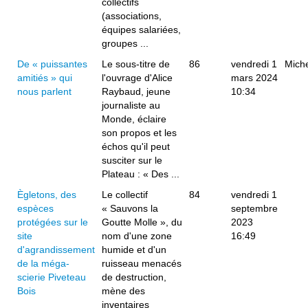
collectifs
(associations,
équipes salariées,
groupes ...
De « puissantes
Le sous-titre de
86
vendredi 1
Miche
amitiés » qui
l'ouvrage d'Alice
mars 2024
nous parlent
Raybaud, jeune
10:34
journaliste au
Monde, éclaire
son propos et les
échos qu'il peut
susciter sur le
Plateau : « Des ...
Ègletons, des
Le collectif
84
vendredi 1
espèces
« Sauvons la
septembre
protégées sur le
Goutte Molle », du
2023
site
nom d'une zone
16:49
d'agrandissement
humide et d'un
de la méga-
ruisseau menacés
scierie Piveteau
de destruction,
Bois
mène des
inventaires