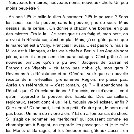
- Nouveaux territoires, nouveaux noms, nouveaux chefs. Un peu
moins peut-être ?
- Ah non ! Et le mille-feuilles à partager ? Et le pouvoir ? Sans
les sous, pas de pouvoir, sans le pouvoir, pas de sous. Mais
dessus, si, la cerise... On donne à chacun une bourse, en plus
des miettes. Tra la la... Je sens que tu es fatigué, mon petit, on
arrive à la Résistance, c’est un plat. Mais, çà se gâte, parce que
le maréchal est à Vichy, François II aussi. C’est pas loin, mais la
Milice est à Limoges, et les vrais chefs à Berlin. Les Anglais sont
jaloux, alors ils organisent des parachutages. C’est grâce à ce
nouveau principe qu’on a pu avoir Jacques de Sarran et
François de Vigeois – çà fait-y pas noble çà, mon gars ?
Revenons à la Résistance et au Général, vexé que sa nouvelle
recette de mille-feuilles, prénommée Région, ne plaise pas.
Après un référendum – c’est romain, ça ? - il abandonne la
République. Qu’à cela ne tienne ! François, celui d’avant – veut
qu’on rapproche le pouvoir des habitants. Des conseillers,
régionaux, seront donc élus : le Limousin va-t-il exister, enfin ?
Que nenni ! D’une part, il est trop petit, d’autre part, le nom n’est
pas beau. Un nom de rivière alors ? Et on a l’embarras du choix.
S’il s’agit de nommer les “territoires“ qui poussent comme les
champignons à Bugeat, on regarde les paysages : et je te crée
les Monts et Barrages, et les énoooormes gâteaux aussi : en