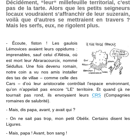
Décidément, “leur“ millefeuille territorial, c’est
pas de la tarte. Alors que les petits seigneurs
locaux voudraient s’affranchir de leur suzerain,
voilà que d’autres se mettraient en travers ?
Mais les serfs, eux, ne rigolent plus.
- Écoute, fiston ! Les gaulois
Lémovices avaient leurs oppidums :
imprenables, sauf celui d’Alésia, où
est mort leur Abraracourcix, nommé
Sédullus. Une fois devenu romain,
notre coin a vu nos amis installer
des tas de villae – comme celle des
Cars – d’où leur aristocratie contrôlait l’espace environnant,
qu’on n’appelait pas encore “LE“ territoire. Et quand çà ne
tournait pas rond, ils envoyaient leurs
CRS
(Compagnies
romaines de salubrité).
- Mais, dis papa, avant, y avait qui ?
- On ne sait pas trop, mon petit Obélix. Certains disent les
Ligures.
- Mais, papa ! Avant, bon sang !