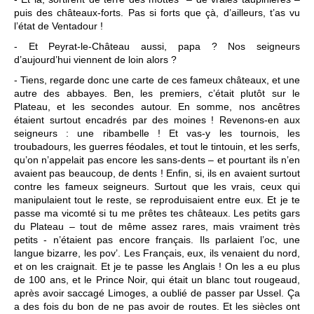
puis des châteaux-forts. Pas si forts que çà, d’ailleurs, t’as vu
l’état de Ventadour !
- Et Peyrat-le-Château aussi, papa ? Nos seigneurs
d’aujourd’hui viennent de loin alors ?
- Tiens, regarde donc une carte de ces fameux châteaux, et une
autre des abbayes. Ben, les premiers, c’était plutôt sur le
Plateau, et les secondes autour. En somme, nos ancêtres
étaient surtout encadrés par des moines ! Revenons-en aux
seigneurs : une ribambelle ! Et vas-y les tournois, les
troubadours, les guerres féodales, et tout le tintouin, et les serfs,
qu’on n’appelait pas encore les sans-dents – et pourtant ils n’en
avaient pas beaucoup, de dents ! Enfin, si, ils en avaient surtout
contre les fameux seigneurs. Surtout que les vrais, ceux qui
manipulaient tout le reste, se reproduisaient entre eux. Et je te
passe ma vicomté si tu me prêtes tes châteaux. Les petits gars
du Plateau – tout de même assez rares, mais vraiment très
petits - n’étaient pas encore français. Ils parlaient l’oc, une
langue bizarre, les pov’. Les Français, eux, ils venaient du nord,
et on les craignait. Et je te passe les Anglais ! On les a eu plus
de 100 ans, et le Prince Noir, qui était un blanc tout rougeaud,
après avoir saccagé Limoges, a oublié de passer par Ussel. Ça
a des fois du bon de ne pas avoir de routes. Et les siècles ont