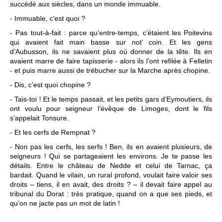
succédé aux siècles, dans un monde immuable.
- Immuable, c’est quoi ?
- Pas tout-à-fait : parce qu’entre-temps, c’étaient les Poitevins
qui avaient fait main basse sur not’ coin. Et les gens
d’Aubusson, ils ne savaient plus où donner de la tête. Ils en
avaient marre de faire tapisserie - alors ils l’ont refilée à Felletin
- et puis marre aussi de trébucher sur la Marche après chopine.
- Dis, c’est quoi chopine ?
- Tais-toi ! Et le temps passait, et les petits gars d’Eymoutiers, ils
ont voulu pour seigneur l’évêque de Limoges, dont le fils
s’appelait Tonsure.
- Et les cerfs de Rempnat ?
- Non pas les cerfs, les serfs ! Ben, ils en avaient plusieurs, de
seigneurs ! Qui se partageaient les environs. Je te passe les
détails. Entre le château de Nedde et celui de Tarnac, ça
bardait. Quand le vilain, un rural profond, voulait faire valoir ses
droits – tiens, il en avait, des droits ? – il devait faire appel au
tribunal du Dorat : très pratique, quand on a que ses pieds, et
qu’on ne jacte pas un mot de latin !