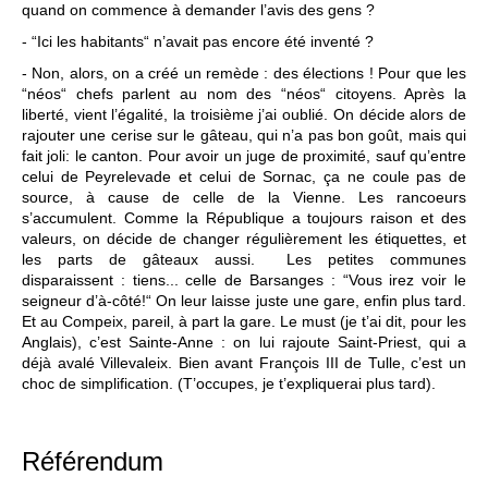
quand on commence à demander l’avis des gens ?
- “Ici les habitants“ n’avait pas encore été inventé ?
- Non, alors, on a créé un remède : des élections ! Pour que les
“néos“ chefs parlent au nom des “néos“ citoyens. Après la
liberté, vient l’égalité, la troisième j’ai oublié. On décide alors de
rajouter une cerise sur le gâteau, qui n’a pas bon goût, mais qui
fait joli: le canton. Pour avoir un juge de proximité, sauf qu’entre
celui de Peyrelevade et celui de Sornac, ça ne coule pas de
source, à cause de celle de la Vienne. Les rancoeurs
s’accumulent. Comme la République a toujours raison et des
valeurs, on décide de changer régulièrement les étiquettes, et
les parts de gâteaux aussi. Les petites communes
disparaissent : tiens... celle de Barsanges : “Vous irez voir le
seigneur d’à-côté!“ On leur laisse juste une gare, enfin plus tard.
Et au Compeix, pareil, à part la gare. Le must (je t’ai dit, pour les
Anglais), c’est Sainte-Anne : on lui rajoute Saint-Priest, qui a
déjà avalé Villevaleix. Bien avant François III de Tulle, c’est un
choc de simplification. (T’occupes, je t’expliquerai plus tard).
Référendum