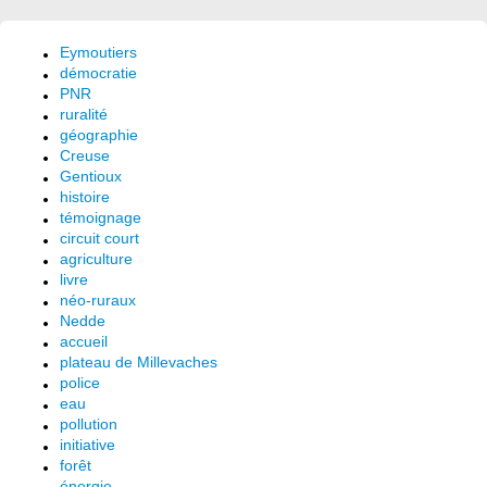
Eymoutiers
démocratie
PNR
ruralité
géographie
Creuse
Gentioux
histoire
témoignage
circuit court
agriculture
livre
néo-ruraux
Nedde
accueil
plateau de Millevaches
police
eau
pollution
initiative
forêt
énergie