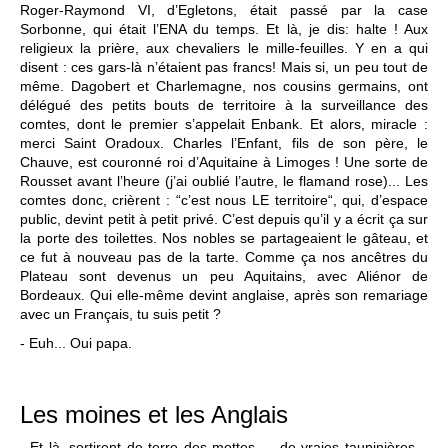
Roger-Raymond VI, d’Egletons, était passé par la case
Sorbonne, qui était l’ENA du temps. Et là, je dis: halte ! Aux
religieux la prière, aux chevaliers le mille-feuilles. Y en a qui
disent : ces gars-là n’étaient pas francs! Mais si, un peu tout de
même. Dagobert et Charlemagne, nos cousins germains, ont
délégué des petits bouts de territoire à la surveillance des
comtes, dont le premier s’appelait Enbank. Et alors, miracle :
merci Saint Oradoux. Charles l’Enfant, fils de son père, le
Chauve, est couronné roi d’Aquitaine à Limoges ! Une sorte de
Rousset avant l’heure (j’ai oublié l’autre, le flamand rose)... Les
comtes donc, crièrent : “c’est nous LE territoire“, qui, d’espace
public, devint petit à petit privé. C’est depuis qu’il y a écrit ça sur
la porte des toilettes. Nos nobles se partageaient le gâteau, et
ce fut à nouveau pas de la tarte. Comme ça nos ancêtres du
Plateau sont devenus un peu Aquitains, avec Aliénor de
Bordeaux. Qui elle-même devint anglaise, après son remariage
avec un Français, tu suis petit ?
- Euh... Oui papa.
Les moines et les Anglais
- Et là, sortirent de terre des mottes – de vraies taupinières –