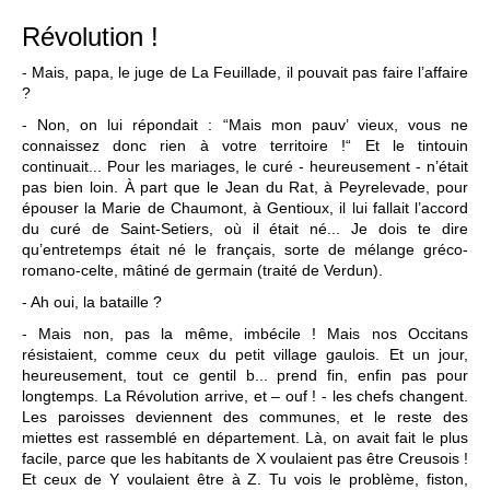
Révolution !
- Mais, papa, le juge de La Feuillade, il pouvait pas faire l’affaire
?
- Non, on lui répondait : “Mais mon pauv’ vieux, vous ne
connaissez donc rien à votre territoire !“ Et le tintouin
continuait... Pour les mariages, le curé - heureusement - n’était
pas bien loin. À part que le Jean du Rat, à Peyrelevade, pour
épouser la Marie de Chaumont, à Gentioux, il lui fallait l’accord
du curé de Saint-Setiers, où il était né... Je dois te dire
qu’entretemps était né le français, sorte de mélange gréco-
romano-celte, mâtiné de germain (traité de Verdun).
- Ah oui, la bataille ?
- Mais non, pas la même, imbécile ! Mais nos Occitans
résistaient, comme ceux du petit village gaulois. Et un jour,
heureusement, tout ce gentil b... prend fin, enfin pas pour
longtemps. La Révolution arrive, et – ouf ! - les chefs changent.
Les paroisses deviennent des communes, et le reste des
miettes est rassemblé en département. Là, on avait fait le plus
facile, parce que les habitants de X voulaient pas être Creusois !
Et ceux de Y voulaient être à Z. Tu vois le problème, fiston,