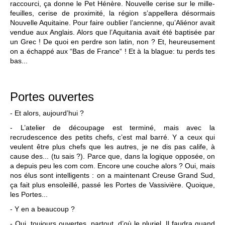
raccourci, ça donne le Pet Hénère. Nouvelle cerise sur le mille-
feuilles, cerise de proximité, la région s’appellera désormais
Nouvelle Aquitaine. Pour faire oublier l’ancienne, qu’Aliénor avait
vendue aux Anglais. Alors que l’Aquitania avait été baptisée par
un Grec ! De quoi en perdre son latin, non ? Et, heureusement
on a échappé aux “Bas de France“ ! Et à la blague: tu perds tes
bas...
Portes ouvertes
- Et alors, aujourd’hui ?
- L’atelier de découpage est terminé, mais avec la
recrudescence des petits chefs, c’est mal barré. Y a ceux qui
veulent être plus chefs que les autres, je ne dis pas calife, à
cause des... (tu sais ?). Parce que, dans la logique opposée, on
a depuis peu les com com. Encore une couche alors ? Oui, mais
nos élus sont intelligents : on a maintenant Creuse Grand Sud,
ça fait plus ensoleillé, passé les Portes de Vassivière. Quoique,
les Portes...
- Y en a beaucoup ?
- Oui, toujours ouvertes, partout, d’où le pluriel. Il faudra quand