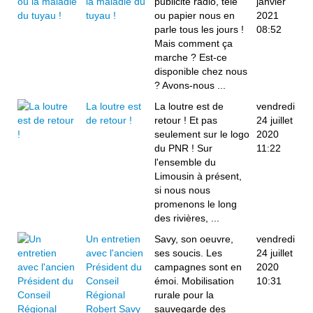
la maladie du
publicité radio, télé
janvier
tuyau !
ou papier nous en
2021
parle tous les jours !
08:52
Mais comment ça
marche ? Est-ce
disponible chez nous
? Avons-nous ...
La loutre est
La loutre est de
vendredi
de retour !
retour ! Et pas
24 juillet
seulement sur le logo
2020
du PNR ! Sur
11:22
l'ensemble du
Limousin à présent,
si nous nous
promenons le long
des rivières, ...
Un entretien
Savy, son oeuvre,
vendredi
avec l'ancien
ses soucis. Les
24 juillet
Président du
campagnes sont en
2020
Conseil
émoi. Mobilisation
10:31
Régional
rurale pour la
Robert Savy
sauvegarde des