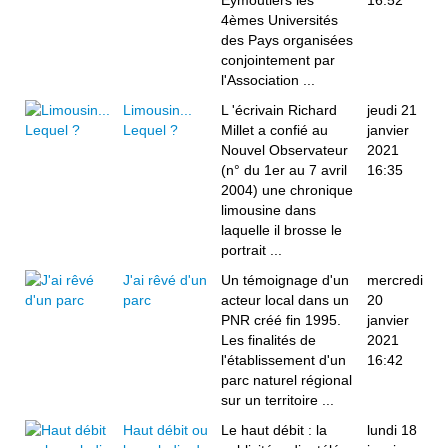
Eymoutiers les
16:52
4èmes Universités
des Pays organisées
conjointement par
l'Association ...
Limousin...
L 'écrivain Richard
jeudi 21
Lequel ?
Millet a confié au
janvier
Nouvel Observateur
2021
(n° du 1er au 7 avril
16:35
2004) une chronique
limousine dans
laquelle il brosse le
portrait ...
J'ai rêvé d'un
Un témoignage d'un
mercredi
parc
acteur local dans un
20
PNR créé fin 1995.
janvier
Les finalités de
2021
l'établissement d'un
16:42
parc naturel régional
sur un territoire ...
Haut débit ou
Le haut débit : la
lundi 18