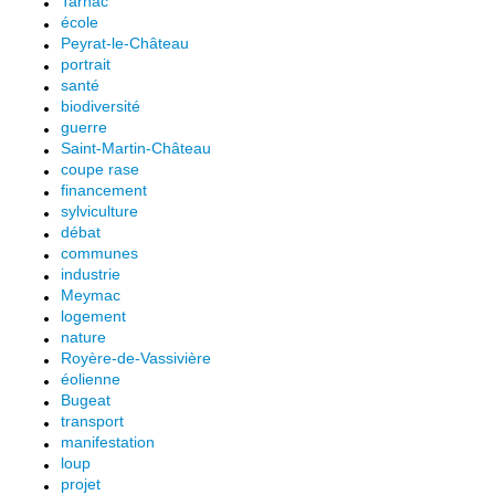
Tarnac
école
Peyrat-le-Château
portrait
santé
biodiversité
guerre
Saint-Martin-Château
coupe rase
financement
sylviculture
débat
communes
industrie
Meymac
logement
nature
Royère-de-Vassivière
éolienne
Bugeat
transport
manifestation
loup
projet