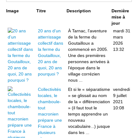
Page 1 sur 4
Image
Titre
Description
Dernière
mise à
jour
20 ans d’un
À Tarnac, l'aventure
mardi 31
atterrissage
de la ferme du
mars
collectif dans
Goutailloux a
2026
la ferme du
commencé en 2005.
13:32
Goutailloux,
Une des premières
20 ans de
personnes arrivées à
quoi, 20 ans
l'époque dans le
pourquoi ?
village corrézien
nous ...
Collectivités
Et si le « séparatisme
vendredi
locales, le
» se glissait au nom
9 juillet
chamboule-
de la « différenciation
2021
tout
» (il faut tout le
10:08
macronien
temps apprendre un
prépare une
nouveau
France à
vocabulaire...) jusque
plusieurs
dans les ...