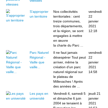
vitesses
S'approprier
Nos collectivités
vendredi
un territoire
territoriales : cent
22
treize communes,
janvier
trois départements,
2021
et la région, se sont
12:18
engagées à mettre
en œuvre
la charte du Parc ...
Parc Naturel
Il ne faut jamais
vendredi
Régional -
désespérer Tout peut
22
Vaille que
arriver, même la
janvier
vaille...
création d'un parc
2021
naturel régional sur
14:58
le plateau de
Millevaches ! Après
des années de ...
Les pays en
Vendredi 4, samedi 5
jeudi 21
université
et dimanche 6 juin
janvier
2004 se tenaient à
2021