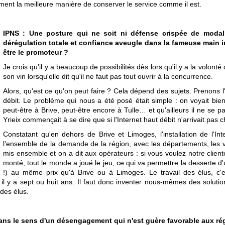
ément la meilleure manière de conserver le service comme il est.
IPNS : Une posture qui ne soit ni défense crispée de modali
dérégulation totale et confiance aveugle dans la fameuse main i
être le promoteur ?
Je crois qu'il y a beaucoup de possibilités dès lors qu'il y a la volo
son vin lorsqu'elle dit qu'il ne faut pas tout ouvrir à la concurrence.
Alors, qu'est ce qu'on peut faire ? Cela dépend des sujets. Prenons l'
débit. Le problème qui nous a été posé était simple : on voyait bi
peut-être à Brive, peut-être encore à Tulle… et qu'ailleurs il ne se pa
Yrieix commençait à se dire que si l'Internet haut débit n'arrivait pas
Constatant qu'en dehors de Brive et Limoges, l'installation de l'In
l'ensemble de la demande de la région, avec les départements, les vill
mis ensemble et on a dit aux opérateurs : si vous voulez notre clien
monté, tout le monde a joué le jeu, ce qui va permettre la desserte d'
!) au même prix qu'à Brive ou à Limoges. Le travail des élus, c'e
t il y a sept ou huit ans. Il faut donc inventer nous-mêmes des soluti
 des élus.
dans le sens d'un désengagement qui n'est guère favorable aux r