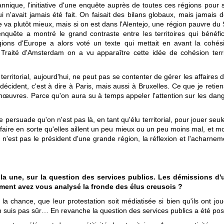
nnique, l'initiative d'une enquête auprès de toutes ces régions pour sav
i n'avait jamais été fait. On faisait des bilans globaux, mais jamais d
 va plutôt mieux, mais si on est dans l'Alentejo, une région pauvre d
uête a montré le grand contraste entre les territoires qui bénéfici
ons d'Europe a alors voté un texte qui mettait en avant la cohésio
 Traité d'Amsterdam on a vu apparaître cette idée de cohésion terri
territorial, aujourd'hui, ne peut pas se contenter de gérer les affaires de 
décident, c'est à dire à Paris, mais aussi à Bruxelles. Ce que je retien
œuvres. Parce qu'on aura su à temps appeler l'attention sur les dange
e persuade qu'on n'est pas là, en tant qu'élu territorial, pour jouer s
 faire en sorte qu'elles aillent un peu mieux ou un peu moins mal, et 
st pas le président d'une grande région, la réflexion et l'acharnemen
 à la une, sur la question des services publics. Les démissions 
ment avez vous analysé la fronde des élus creusois ?
 eu la chance, que leur protestation soit médiatisée si bien qu'ils ont j
'en suis pas sûr… En revanche la question des services publics a été po