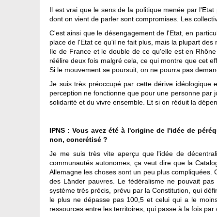
Il est vrai que le sens de la politique menée par l'E
dont on vient de parler sont compromises. Les collecti
C'est ainsi que le désengagement de l'Etat, en particul
place de l'Etat ce qu'il ne fait plus, mais la plupart de
Ile de France et le double de ce qu'elle est en Rhône 
réélire deux fois malgré cela, ce qui montre que cet eff
Si le mouvement se poursuit, on ne pourra pas demand
Je suis très préoccupé par cette dérive idéologique e
perception ne fonctionne que pour une personne par jour,
solidarité et du vivre ensemble. Et si on réduit la dépe
IPNS : Vous avez été à l'origine de l'idée de péré
non, concrétisé ?
Je me suis très vite aperçu que l'idée de décentral
communautés autonomes, ça veut dire que la Catalogne
Allemagne les choses sont un peu plus compliquées. C'
des Länder pauvres. Le fédéralisme ne pouvait pas 
système très précis, prévu par la Constitution, qui déf
le plus ne dépasse pas 100,5 et celui qui a le moi
ressources entre les territoires, qui passe à la fois p