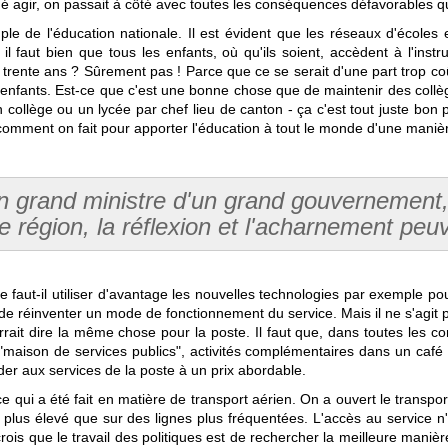
hé agir, on passait à côté avec toutes les conséquences défavorables q
 de l'éducation nationale. Il est évident que les réseaux d'écoles e
 il faut bien que tous les enfants, où qu'ils soient, accèdent à l'instr
 y a trente ans ? Sûrement pas ! Parce que ce se serait d'une part trop 
 enfants. Est-ce que c'est une bonne chose que de maintenir des collè
un collège ou un lycée par chef lieu de canton - ça c'est tout juste bon
st comment on fait pour apporter l'éducation à tout le monde d'une mani
n grand ministre d'un grand gouvernement,
 région, la réflexion et l'acharnement peuve
e faut-il utiliser d'avantage les nouvelles technologies par exemple p
 de réinventer un mode de fonctionnement du service. Mais il ne s'agit pa
ourrait dire la même chose pour la poste. Il faut que, dans toutes les c
s, "maison de services publics", activités complémentaires dans un ca
er aux services de la poste à un prix abordable.
e qui a été fait en matière de transport aérien. On a ouvert le transpor
 plus élevé que sur des lignes plus fréquentées. L'accès au service 
crois que le travail des politiques est de rechercher la meilleure manièr