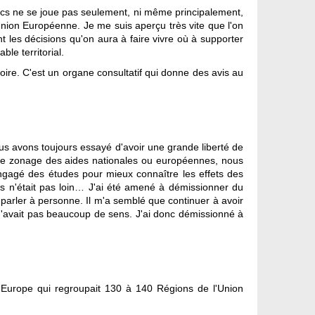
blics ne se joue pas seulement, ni même principalement,
l'Union Européenne. Je me suis aperçu très vite que l'on
t les décisions qu'on aura à faire vivre où à supporter
le territorial.
ire. C'est un organe consultatif qui donne des avis au
s avons toujours essayé d'avoir une grande liberté de
r le zonage des aides nationales ou européennes, nous
engagé des études pour mieux connaître les effets des
ics n'était pas loin… J'ai été amené à démissionner du
parler à personne. Il m'a semblé que continuer à avoir
n'avait pas beaucoup de sens. J'ai donc démissionné à
'Europe qui regroupait 130 à 140 Régions de l'Union