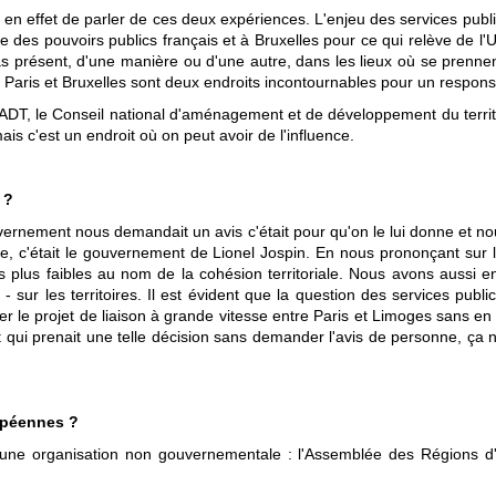
bien en effet de parler de ces deux expériences. L'enjeu des services pu
lève des pouvoirs publics français et à Bruxelles pour ce qui relève de 
 pas présent, d'une manière ou d'une autre, dans les lieux où se prennen
e Paris et Bruxelles sont deux endroits incontournables pour un responsab
DT, le Conseil national d'aménagement et de développement du territo
s c'est un endroit où on peut avoir de l'influence.
 ?
rnement nous demandait un avis c'était pour qu'on le lui donne et nou
oque, c'était le gouvernement de Lionel Jospin. En nous prononçant su
s plus faibles au nom de la cohésion territoriale. Nous avons aussi 
 sur les territoires. Il est évident que la question des services publ
e projet de liaison à grande vitesse entre Paris et Limoges sans en 
 qui prenait une telle décision sans demander l'avis de personne, ça 
opéennes ?
une organisation non gouvernementale : l'Assemblée des Régions d