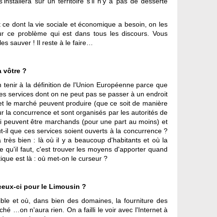
nstallera sur un territoire s'il n'y a pas de desserte
out ce dont la vie sociale et économique a besoin, on les
 sur ce problème qui est dans tous les discours. Vous
es sauver ! Il reste à le faire…
a vôtre ?
s'en tenir à la définition de l'Union Européenne parce que
e les services dont on ne peut pas se passer à un endroit
e et le marché peuvent produire (que ce soit de manière
 la concurrence et sont organisés par les autorités de
qui peuvent être marchands (pour une part au moins) et
-il que ces services soient ouverts à la concurrence ?
la très bien : là où il y a beaucoup d'habitants et où la
ce qu'il faut, c'est trouver les moyens d'apporter quand
ique est là : où met-on le curseur ?
ceux-ci pour le Limousin ?
ible et où, dans bien des domaines, la fourniture des
 …on n'aura rien. On a failli le voir avec l'Internet à