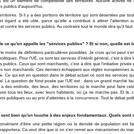
st un élément de compétitivité des territoires. Aucune activité ne s'i
s publics d'aujourd'hui.
rritoires. Si il y a des portions de territoire qui sont désertées par t
et égard a été utile, parce qu'elle a contribué à attirer l'attention
t contre les services publics. Au contraire tout le monde dira qu'il faut l
e ce qu'on appelle les "services publics" ? Et si non, quelle est l
aut le moins de définitions particulières possibles. Je crois qu'on peut 
litiques. Pour l'UE, ce sont les services d'intérêt général, c'est à dir
s publics. Ceux qui sont marchands, c'est à dire que l'initiative privé
ces non marchands. Ces derniers échappent aux règles européennes sur
le. Ce qui est en question dans le débat actuel ce sont les services 
al. La question de fond posée par l'UE est : dans un grand marché faut
l y a des endroits, des lieux, des territoires où le marché peut faire ce
ussi tous les lieux, avec leurs habitants, où ça ne marche pas. Et là, 
 publiques ou au prix d'atteintes à la concurrence. Tout le débat polit
 on sent bien qu'on touche à des enjeux fondamentaux. Quels sont 
onvénient d'être une petite région où la densité de population est fa
e rapportera. Ca veut dire que si on s'en remet aux mécanismes du marché