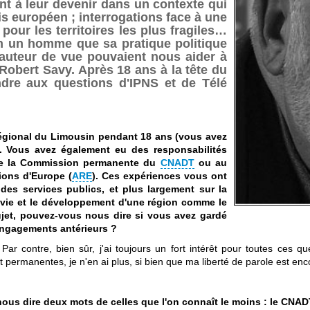
t à leur devenir dans un contexte qui
s européen ; interrogations face à une
pour les territoires les plus fragiles…
in un homme que sa pratique politique
hauteur de vue pouvaient nous aider à
Robert Savy. Après 18 ans à la tête du
ondre aux questions d'IPNS et de Télé
Régional du Limousin pendant 18 ans (vous avez
). Vous avez également eu des responsabilités
 de la Commission permanente du
CNADT
ou au
ions d'Europe (
ARE
). Ces expériences vous ont
es services publics, et plus largement sur la
a vie et le développement d'une région comme le
ujet, pouvez-vous nous dire si vous avez gardé
engagements antérieurs ?
Par contre, bien sûr, j'ai toujours un fort intérêt pour toutes ces qu
et permanentes, je n'en ai plus, si bien que ma liberté de parole est en
ous dire deux mots de celles que l'on connaît le moins : le CNAD