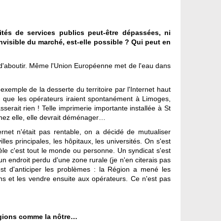
tés de services publics peut-être dépassées, ni
nvisible du marché, est-elle possible ? Qui peut en
nté d'aboutir. Même l'Union Européenne met de l'eau dans
exemple de la desserte du territoire par l'Internet haut
en que les opérateurs iraient spontanément à Limoges,
sserait rien ! Telle imprimerie importante installée à St
 chez elle, elle devrait déménager…
ternet n'était pas rentable, on a décidé de mutualiser
es principales, les hôpitaux, les universités. On s'est
tèle c'est tout le monde ou personne. Un syndicat s'est
un endroit perdu d'une zone rurale (je n'en citerais pas
st d'anticiper les problèmes : la Région a mené les
ons et les vendre ensuite aux opérateurs. Ce n'est pas
égions comme la nôtre…