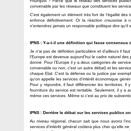
Pourquoi ? Parce que le réseau des services publics e
convenable par les réseaux que constituent les service
C'est également un élément très fort de l'égalité des te
enfonce définitivement. Or la réaction creusoise à c
n'entendrez jamais un responsable politique dire qu'il es
IPNS : Y-a-t-il une définition qui fasse consensus d
Je n'ai pas de définition particulière et d'ailleurs il f
l'Europe est devenue aujourd'hui le cadre naturel des po
donné. Pour l'Europe il y a deux catégories de service
convenable ou non, c'est un autre débat) et les servi
chaque Etat. C'est la défense ou la justice par exemp
qu'on appelle les services d'intérêt économique génér
Pour y répondre, il faut différencier les territoires. I
fourniture du service est rentable. Seulement, il y a a
même ces services. Même si c'est au prix de subventions
IPNS : Derrière le débat sur les services publics
Au niveau régional, chacun sait que nous avons l'inc
services d'intérêt général coûtera plus cher qu'elle n