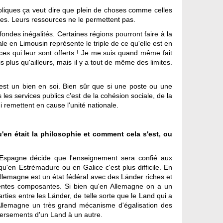
ubliques ça veut dire que plein de choses comme celles
ines. Leurs ressources ne le permettent pas.
fondes inégalités. Certaines régions pourront faire à la
cale en Limousin représente le triple de ce qu'elle est en
ices qui leur sont offerts ! Je me suis quand même fait
s plus qu'ailleurs, mais il y a tout de même des limites.
c'est un bien en soi. Bien sûr que si une poste ou une
 les services publics c'est de la cohésion sociale, de la
i remettent en cause l'unité nationale.
u'en était la philosophie et comment cela s'est, ou
 l'Espagne décide que l'enseignement sera confié aux
'en Estrémadure ou en Galice c'est plus difficile. En
llemagne est un état fédéral avec des Länder riches et
rentes composantes. Si bien qu'en Allemagne on a un
rties entre les Länder, de telle sorte que le Land qui a
Allemagne un très grand mécanisme d'égalisation des
 versements d'un Land à un autre.