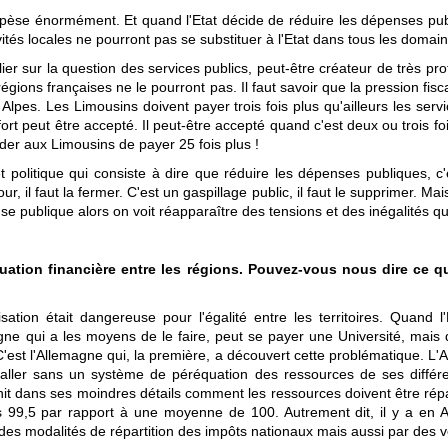
tat pèse énormément. Et quand l'Etat décide de réduire les dépenses p
vités locales ne pourront pas se substituer à l'Etat dans tous les doma
ier sur la question des services publics, peut-être créateur de très pro
s régions françaises ne le pourront pas. Il faut savoir que la pression fis
Alpes. Les Limousins doivent payer trois fois plus qu'ailleurs les serv
ort peut être accepté. Il peut-être accepté quand c'est deux ou trois foi
er aux Limousins de payer 25 fois plus !
t politique qui consiste à dire que réduire les dépenses publiques, 
 il faut la fermer. C'est un gaspillage public, il faut le supprimer. Mais
nse publique alors on voit réapparaître des tensions et des inégalités qu
quation financière entre les régions. Pouvez-vous nous dire ce q
isation était dangereuse pour l'égalité entre les territoires. Quand
 qui a les moyens de le faire, peut se payer une Université, mais qu
est l'Allemagne qui, la première, a découvert cette problématique. L'A
aller sans un système de péréquation des ressources de ses diffé
init dans ses moindres détails comment les ressources doivent être répa
ns 99,5 par rapport à une moyenne de 100. Autrement dit, il y a en 
ar des modalités de répartition des impôts nationaux mais aussi par des