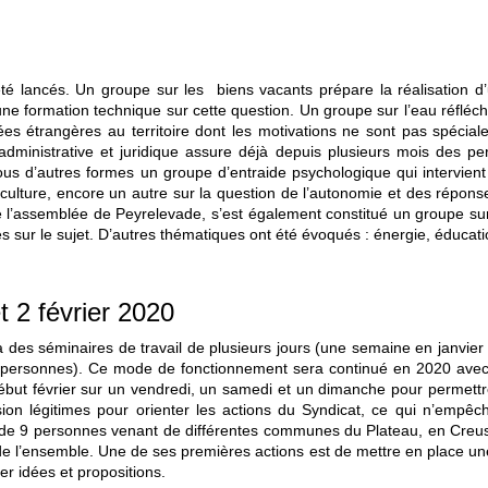
été lancés. Un groupe sur les biens vacants prépare la réalisation d
e formation technique sur cette question. Un groupe sur l’eau réfléchit 
rivées étrangères au territoire dont les motivations ne sont pas spé
 administrative et juridique assure déjà depuis plusieurs mois des 
sous d’autres formes un groupe d’entraide psychologique qui intervie
griculture, encore un autre sur la question de l’autonomie et des répo
e l’assemblée de Peyrelevade, s’est également constitué un groupe sur 
sur le sujet. D’autres thématiques ont été évoqués : énergie, éducatio
t 2 février 2020
 des séminaires de travail de plusieurs jours (une semaine en janvier 
e personnes). Ce mode de fonctionnement sera continué en 2020 avec 
et début février sur un vendredi, un samedi et un dimanche pour perm
ion légitimes pour orienter les actions du Syndicat, ce qui n’empêch
de 9 personnes venant de différentes communes du Plateau, en Creuse
de l’ensemble. Une de ses premières actions est de mettre en place une
er idées et propositions.