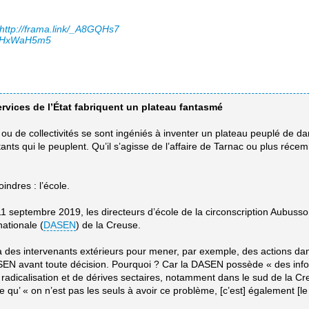
http://frama.link/_A8GQHs7
ink/HxWaH5m5
ervices de l’État fabriquent un plateau fantasmé
t ou de collectivités se sont ingéniés à inventer un plateau peuplé de d
itants qui le peuplent. Qu’il s’agisse de l’affaire de Tarnac ou plus ré
indres : l’école.
e 11 septembre 2019, les directeurs d’école de la circonscription Aubuss
ationale (
DASEN
) de la Creuse.
es intervenants extérieurs pour mener, par exemple, des actions dans 
la DASEN avant toute décision. Pourquoi ? Car la DASEN possède « des in
dicalisation et de dérives sectaires, notamment dans le sud de la Creu
ble qu’ « on n’est pas les seuls à avoir ce problème, [c’est] également [l