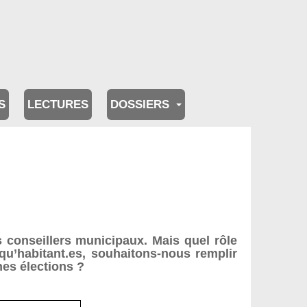
S
LECTURES
DOSSIERS
s conseillers municipaux. Mais quel rôle
 qu’habitant.es, souhaitons-nous remplir
nes élections ?