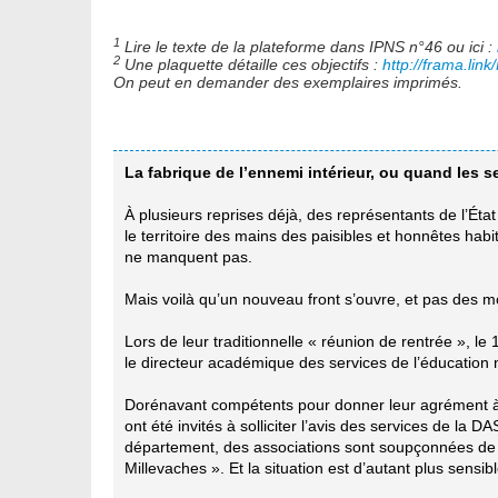
1
Lire le texte de la plateforme dans IPNS n°46 ou ici :
2
Une plaquette détaille ces objectifs :
http://frama.l
On peut en demander des exemplaires imprimés.
La fabrique de l’ennemi intérieur, ou quand les s
À plusieurs reprises déjà, des représentants de l’Éta
le territoire des mains des paisibles et honnêtes hab
ne manquent pas.
Mais voilà qu’un nouveau front s’ouvre, et pas des mo
Lors de leur traditionnelle « réunion de rentrée », l
le directeur académique des services de l’éducation n
Dorénavant compétents pour donner leur agrément à d
ont été invités à solliciter l’avis des services de 
département, des associations sont soupçonnées de ra
Millevaches ». Et la situation est d’autant plus sensi