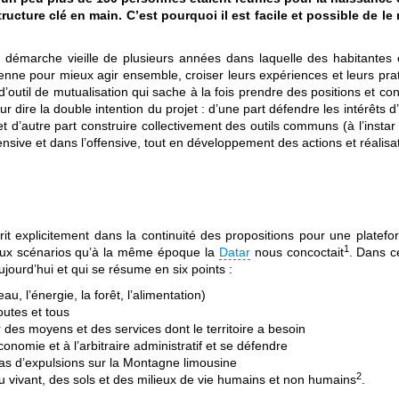
cture clé en main. C’est pourquoi il est facile et possible de le 
 démarche vieille de plusieurs années dans laquelle des habitantes e
renne pour mieux agir ensemble, croiser leurs expériences et leurs prat
et d’outil de mutualisation qui sache à la fois prendre des positions et 
r dire la double intention du projet : d’une part défendre les intérêts d’u
t d’autre part construire collectivement des outils communs (à l’insta
défensive et dans l’offensive, tout en développement des actions et réalisa
scrit explicitement dans la continuité des propositions pour une plate
1
aux scénarios qu’à la même époque la
Datar
nous concoctait
. Dans ce
aujourd’hui et qui se résume en six points :
au, l’énergie, la forêt, l’alimentation)
outes et tous
r des moyens et des services dont le territoire a besoin
onomie et à l’arbitraire administratif et se défendre
a pas d’expulsions sur la Montagne limousine
2
du vivant, des sols et des milieux de vie humains et non humains
.