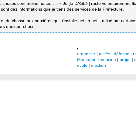
 choses sont moins nettes… : « Je [le DASEN] reste volontairement flou.
 sont des informations que je tiens des services de la Préfecture. »
et de chasse aux sorcières qui s’installe petit à petit, attisé par certain
urs quelque-chose...
organiser
|
accès
|
défense
|
r
Montagne limousine
|
projet
|
d
école
|
élection