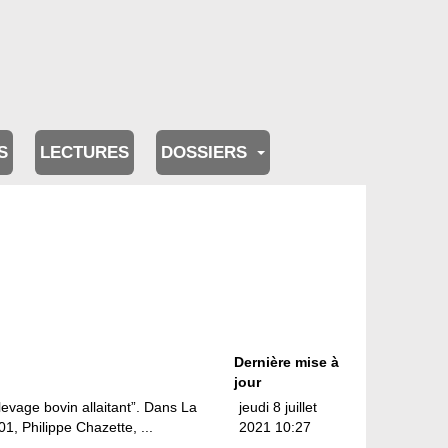
S
LECTURES
DOSSIERS
Dernière mise à
jour
élevage bovin allaitant”. Dans La
jeudi 8 juillet
1, Philippe Chazette, ...
2021 10:27