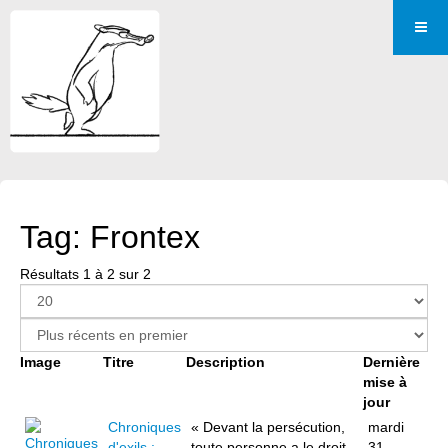
Tag: Frontex
Résultats 1 à 2 sur 2
Image
Titre
Description
Dernière
mise à
jour
Chroniques
« Devant la persécution,
mardi
d'exils :
toute personne a le droit
31