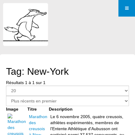
Tag: New-York
Résultats 1 à 1 sur 1
Image
Titre
Description
Marathon
Le 6 novembre 2005, quatre creusois,
des
athlètes expérimentés, membres de
creusois
l'Entente Athlétique d'Aubusson ont
à New
participé parmi 37 537 concurrents, au