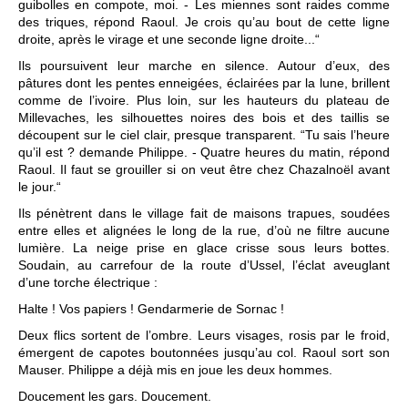
guibolles en compote, moi. - Les miennes sont raides comme
des triques, répond Raoul. Je crois qu’au bout de cette ligne
droite, après le virage et une seconde ligne droite...“
Ils poursuivent leur marche en silence. Autour d’eux, des
pâtures dont les pentes enneigées, éclairées par la lune, brillent
comme de l’ivoire. Plus loin, sur les hauteurs du plateau de
Millevaches, les silhouettes noires des bois et des taillis se
découpent sur le ciel clair, presque transparent. “Tu sais l’heure
qu’il est ? demande Philippe. - Quatre heures du matin, répond
Raoul. Il faut se grouiller si on veut être chez Chazalnoël avant
le jour.“
Ils pénètrent dans le village fait de maisons trapues, soudées
entre elles et alignées le long de la rue, d’où ne filtre aucune
lumière. La neige prise en glace crisse sous leurs bottes.
Soudain, au carrefour de la route d’Ussel, l’éclat aveuglant
d’une torche électrique :
Halte ! Vos papiers ! Gendarmerie de Sornac !
Deux flics sortent de l’ombre. Leurs visages, rosis par le froid,
émergent de capotes boutonnées jusqu’au col. Raoul sort son
Mauser. Philippe a déjà mis en joue les deux hommes.
Doucement les gars. Doucement.