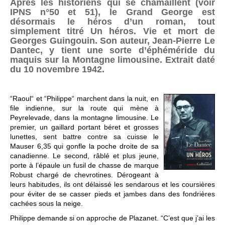
Après les historiens qui se chamaillent (voir
IPNS n°50 et 51), le Grand George est
désormais le héros d’un roman, tout
simplement titré Un héros. Vie et mort de
Georges Guingouin. Son auteur, Jean-Pierre Le
Dantec, y tient une sorte d’éphéméride du
maquis sur la Montagne limousine. Extrait daté
du 10 novembre 1942.
“Raoul“ et “Philippe“ marchent dans la nuit, en
file indienne, sur la route qui mène à
Peyrelevade, dans la montagne limousine. Le
premier, un gaillard portant béret et grosses
lunettes, sent battre contre sa cuisse le
Mauser 6,35 qui gonfle la poche droite de sa
canadienne. Le second, râblé et plus jeune,
porte à l’épaule un fusil de chasse de marque
Robust chargé de chevrotines. Dérogeant à
leurs habitudes, ils ont délaissé les sendarous et les coursières
pour éviter de se casser pieds et jambes dans des fondrières
cachées sous la neige.
Philippe demande si on approche de Plazanet. “C’est que j’ai les