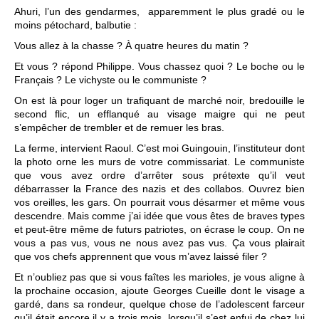
Ahuri, l’un des gendarmes, apparemment le plus gradé ou le
moins pétochard, balbutie :
Vous allez à la chasse ? À quatre heures du matin ?
Et vous ? répond Philippe. Vous chassez quoi ? Le boche ou le
Français ? Le vichyste ou le communiste ?
On est là pour loger un trafiquant de marché noir, bredouille le
second flic, un efflanqué au visage maigre qui ne peut
s’empêcher de trembler et de remuer les bras.
La ferme, intervient Raoul. C’est moi Guingouin, l’instituteur dont
la photo orne les murs de votre commissariat. Le communiste
que vous avez ordre d’arrêter sous prétexte qu’il veut
débarrasser la France des nazis et des collabos. Ouvrez bien
vos oreilles, les gars. On pourrait vous désarmer et même vous
descendre. Mais comme j’ai idée que vous êtes de braves types
et peut-être même de futurs patriotes, on écrase le coup. On ne
vous a pas vus, vous ne nous avez pas vus. Ça vous plairait
que vos chefs apprennent que vous m’avez laissé filer ?
Et n’oubliez pas que si vous faîtes les marioles, je vous aligne à
la prochaine occasion, ajoute Georges Cueille dont le visage a
gardé, dans sa rondeur, quelque chose de l’adolescent farceur
qu’il était encore il y a trois mois, lorsqu’il s’est enfui de chez lui