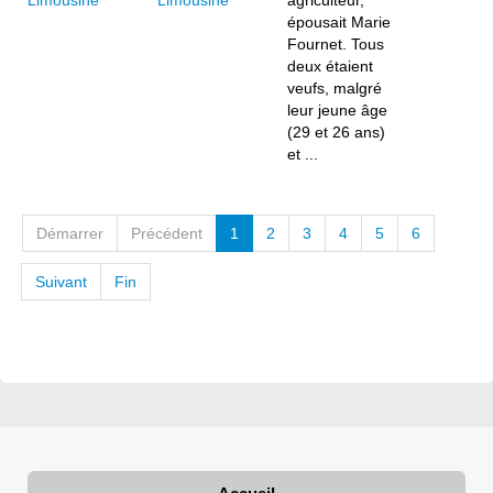
Limousine
agriculteur,
épousait Marie
Fournet. Tous
deux étaient
veufs, malgré
leur jeune âge
(29 et 26 ans)
et ...
Démarrer
Précédent
1
2
3
4
5
6
Suivant
Fin