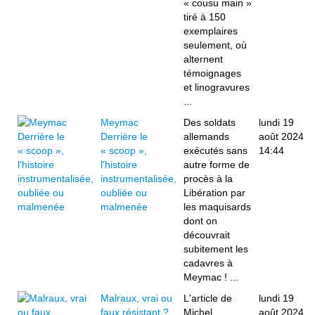
« cousu main »
tiré à 150
exemplaires
seulement, où
alternent
témoignages
et linogravures
...
Meymac
Des soldats
lundi 19
Derrière le
allemands
août 2024
« scoop »,
exécutés sans
14:44
l'histoire
autre forme de
instrumentalisée,
procès à la
oubliée ou
Libération par
malmenée
les maquisards
dont on
découvrait
subitement les
cadavres à
Meymac ! ...
Malraux, vrai ou
L'article de
lundi 19
faux résistant ?
Michel
août 2024