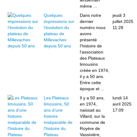
lendemain
même ...
Quelques
Dans notre
jeudi 3
impressions sur
dernier
juillet 2025
l’évolution du
numéro nous
11:28
plateau de
avons
Millevaches
présenté
depuis 50 ans
l'histoire de
l'association
des Plateaux
limousins
créée en 1974,
il y a 50 ans.
Entre cette
époque et ...
Les Plateaux
Il y a 50 ans,
lundi 14
limousins, 50
en 1974,
avril 2025
ans d'une
naissait au
17:09
histoire
Villard, sur la
inséparable de
commune de
l'histoire du
Royère de
Plateau
Vassivière,