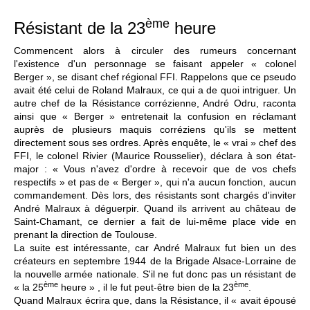
ème
Résistant de la 23
heure
Commencent alors à circuler des rumeurs concernant
l'existence d'un personnage se faisant appeler « colonel
Berger », se disant chef régional FFI. Rappelons que ce pseudo
avait été celui de Roland Malraux, ce qui a de quoi intriguer. Un
autre chef de la Résistance corrézienne, André Odru, raconta
ainsi que « Berger » entretenait la confusion en réclamant
auprès de plusieurs maquis corréziens qu'ils se mettent
directement sous ses ordres. Après enquête, le « vrai » chef des
FFI, le colonel Rivier (Maurice Rousselier), déclara à son état-
major : « Vous n'avez d'ordre à recevoir que de vos chefs
respectifs » et pas de « Berger », qui n'a aucun fonction, aucun
commandement. Dès lors, des résistants sont chargés d'inviter
André Malraux à déguerpir. Quand ils arrivent au château de
Saint-Chamant, ce dernier a fait de lui-même place vide en
prenant la direction de Toulouse.
La suite est intéressante, car André Malraux fut bien un des
créateurs en septembre 1944 de la Brigade Alsace-Lorraine de
la nouvelle armée nationale. S'il ne fut donc pas un résistant de
ème
ème
« la 25
heure » , il le fut peut-être bien de la 23
.
Quand Malraux écrira que, dans la Résistance, il « avait épousé