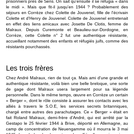
prisonniers près de Sens. On sait qu'ensuite il se réfugia « dans
le midi ». Mais que fit-il jusqu'en 1944 ? Probablement des
séjours en Corrèze chez Colette de Jouvenel, fille de l'écrivain
Colette et d'Henry de Jouvenel. Colette de Jouvenel entretenait
en effet des liens amicaux avec Josette De Clotis, femme de
Malraux. Depuis Curemonte et Beaulieu-sur-Dordogne, en
Corrèze, cette Colette n° 2 fut une authentique résistante,
accueillant notamment des enfants et réfugiés juifs, comme des
résistants pourchassés.
Les trois frères
Chez André Malraux, rien de tout ça. Mais ami d'une grande et
authentique résistante, voilà bien une belle breloque, une sorte
de gage dont Malraux usera largement pour sa légende
personnelle. Dans le même temps, œuvre en Corrèze un certain
« Berger », dont le rôle consiste à assurer les contacts avec les
alliés à travers le S.O.E, les services secrets britanniques,
chargé entre autres des parachutages. Ce « Berger » était en
fait Roland Malraux, demi-frère d'André, qui est arrêté par la
Gestapo le 25 février 1944 à Brive, déporté en Allemagne, au
camp de concentration de Neuengamme où il mourra le 3 mai