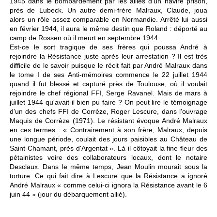
1945 dans le bombardement par les alliés d'un navire prison,
près de Lubeck. Un autre demi-frère Malraux, Claude, joua
alors un rôle assez comparable en Normandie. Arrêté lui aussi
en février 1944, il aura le même destin que Roland : déporté au
camp de Rossen où il meurt en septembre 1944.
Est-ce le sort tragique de ses frères qui poussa André à
rejoindre la Résistance juste après leur arrestation ? Il est très
difficile de le savoir puisque le récit fait par André Malraux dans
le tome I de ses Anti-mémoires commence le 22 juillet 1944
quand il fut blessé et capturé près de Toulouse, où il voulait
rejoindre le chef régional FFI, Serge Ravanel. Mais de mars à
juillet 1944 qu'avait-il bien pu faire ? On peut lire le témoignage
d'un des chefs FFI de Corrèze, Roger Lescure, dans l'ouvrage
Maquis de Corrèze (1971). Le résistant évoque André Malraux
en ces termes : « Contrairement à son frère, Malraux, depuis
une longue période, coulait des jours paisibles au Château de
Saint-Chamant, près d'Argentat ». Là il côtoyait la fine fleur des
pétainistes voire des collaborateurs locaux, dont le notaire
Desclaux. Dans le même temps, Jean Moulin mourait sous la
torture. Ce qui fait dire à Lescure que la Résistance a ignoré
André Malraux « comme celui-ci ignora la Résistance avant le 6
juin 44 » (jour du débarquement allié).