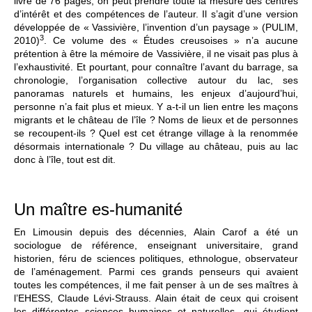
livre de 76 pages, on peut prendre toute la mesure des centres
d’intérêt et des compétences de l’auteur. Il s’agit d’une version
développée de « Vassivière, l’invention d’un paysage » (PULIM,
3
2010)
. Ce volume des « Études creusoises » n’a aucune
prétention à être la mémoire de Vassivière, il ne visait pas plus à
l’exhaustivité. Et pourtant, pour connaître l’avant du barrage, sa
chronologie, l’organisation collective autour du lac, ses
panoramas naturels et humains, les enjeux d’aujourd’hui,
personne n’a fait plus et mieux. Y a-t-il un lien entre les maçons
migrants et le château de l’île ? Noms de lieux et de personnes
se recoupent-ils ? Quel est cet étrange village à la renommée
désormais internationale ? Du village au château, puis au lac
donc à l’île, tout est dit.
Un maître es-humanité
En Limousin depuis des décennies, Alain Carof a été un
sociologue de référence, enseignant universitaire, grand
historien, féru de sciences politiques, ethnologue, observateur
de l’aménagement. Parmi ces grands penseurs qui avaient
toutes les compétences, il me fait penser à un de ses maîtres à
l’EHESS, Claude Lévi-Strauss. Alain était de ceux qui croisent
les différentes sciences humaines et naturelles, qui étudient