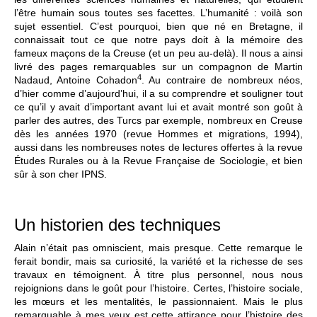
l’être humain sous toutes ses facettes. L’humanité : voilà son
sujet essentiel. C’est pourquoi, bien que né en Bretagne, il
connaissait tout ce que notre pays doit à la mémoire des
fameux maçons de la Creuse (et un peu au-delà). Il nous a ainsi
livré des pages remarquables sur un compagnon de Martin
4
Nadaud, Antoine Cohadon
. Au contraire de nombreux néos,
d’hier comme d’aujourd’hui, il a su comprendre et souligner tout
ce qu’il y avait d’important avant lui et avait montré son goût à
parler des autres, des Turcs par exemple, nombreux en Creuse
dès les années 1970 (revue Hommes et migrations, 1994),
aussi dans les nombreuses notes de lectures offertes à la revue
Études Rurales ou à la Revue Française de Sociologie, et bien
sûr à son cher IPNS.
Un historien des techniques
Alain n’était pas omniscient, mais presque. Cette remarque le
ferait bondir, mais sa curiosité, la variété et la richesse de ses
travaux en témoignent. À titre plus personnel, nous nous
rejoignions dans le goût pour l’histoire. Certes, l’histoire sociale,
les mœurs et les mentalités, le passionnaient. Mais le plus
remarquable à mes yeux est cette attirance pour l’histoire des