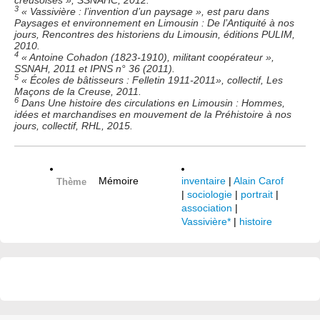
creusoises », SSNAHC, 2012.
3
« Vassivière : l’invention d’un paysage », est paru dans
Paysages et environnement en Limousin : De l’Antiquité à nos
jours, Rencontres des historiens du Limousin, éditions PULIM,
2010.
4
« Antoine Cohadon (1823-1910), militant coopérateur »,
SSNAH, 2011 et IPNS n° 36 (2011).
5
« Écoles de bâtisseurs : Felletin 1911-2011», collectif, Les
Maçons de la Creuse, 2011.
6
Dans Une histoire des circulations en Limousin : Hommes,
idées et marchandises en mouvement de la Préhistoire à nos
jours, collectif, RHL, 2015.
Mémoire
inventaire
|
Alain Carof
Thème
|
sociologie
|
portrait
|
association
|
Vassivière*
|
histoire