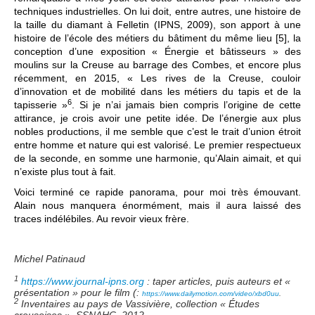
techniques industrielles. On lui doit, entre autres, une histoire de
la taille du diamant à Felletin (IPNS, 2009), son apport à une
histoire de l’école des métiers du bâtiment du même lieu [5], la
conception d’une exposition « Énergie et bâtisseurs » des
moulins sur la Creuse au barrage des Combes, et encore plus
récemment, en 2015, « Les rives de la Creuse, couloir
d’innovation et de mobilité dans les métiers du tapis et de la
6
tapisserie »
. Si je n’ai jamais bien compris l’origine de cette
attirance, je crois avoir une petite idée. De l’énergie aux plus
nobles productions, il me semble que c’est le trait d’union étroit
entre homme et nature qui est valorisé. Le premier respectueux
de la seconde, en somme une harmonie, qu’Alain aimait, et qui
n’existe plus tout à fait.
Voici terminé ce rapide panorama, pour moi très émouvant.
Alain nous manquera énormément, mais il aura laissé des
traces indélébiles. Au revoir vieux frère.
Michel Patinaud
1
https://www.journal-ipns.org
: taper articles, puis auteurs et «
présentation » pour le film (:
https://www.dailymotion.com/video/xbd0uu
.
2
Inventaires au pays de Vassivière, collection « Études