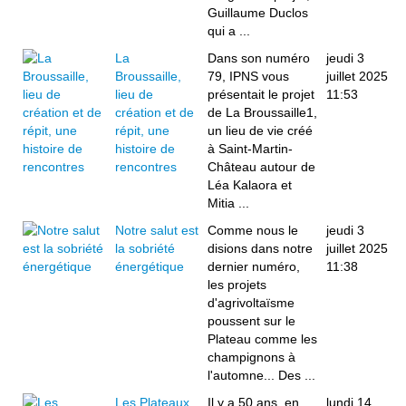
Guillaume Duclos
qui a ...
La
Dans son numéro
jeudi 3
Broussaille,
79, IPNS vous
juillet 2025
lieu de
présentait le projet
11:53
création et de
de La Broussaille1,
répit, une
un lieu de vie créé
histoire de
à Saint-Martin-
rencontres
Château autour de
Léa Kalaora et
Mitia ...
Notre salut est
Comme nous le
jeudi 3
la sobriété
disions dans notre
juillet 2025
énergétique
dernier numéro,
11:38
les projets
d'agrivoltaïsme
poussent sur le
Plateau comme les
champignons à
l'automne... Des ...
Les Plateaux
Il y a 50 ans, en
lundi 14