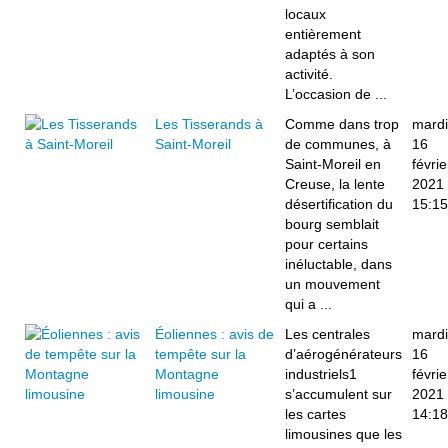
locaux
entièrement
adaptés à son
activité.
L’occasion de ...
Les Tisserands à
Comme dans trop
mardi
Saint-Moreil
de communes, à
16
Saint-Moreil en
févrie
Creuse, la lente
2021
désertification du
15:15
bourg semblait
pour certains
inéluctable, dans
un mouvement
qui a ...
Éoliennes : avis de
Les centrales
mardi
tempête sur la
d’aérogénérateurs
16
Montagne
industriels1
févrie
limousine
s’accumulent sur
2021
les cartes
14:18
limousines que les