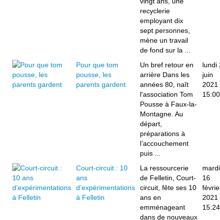
vingt ans, une
recyclerie
employant dix
sept personnes,
mène un travail
de fond sur la ...
Pour que tom
Un bref retour en
lundi
pousse, les
arrière Dans les
juin
parents gardent
années 80, naît
2021
l'association Tom
15:00
Pousse à Faux-la-
Montagne. Au
départ,
préparations à
l’accouchement
puis ...
Court-circuit : 10
La ressourcerie
mardi
ans
de Felletin, Court-
16
d’expérimentations
circuit, fête ses 10
févrie
à Felletin
ans en
2021
emménageant
15:24
dans de nouveaux