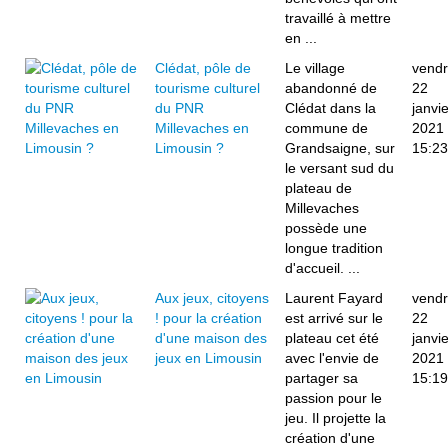
travaillé à mettre
en ...
Clédat, pôle de
Le village
vendr
tourisme culturel
abandonné de
22
du PNR
Clédat dans la
janvie
Millevaches en
commune de
2021
Limousin ?
Grandsaigne, sur
15:23
le versant sud du
plateau de
Millevaches
possède une
longue tradition
d'accueil. ...
Aux jeux, citoyens
Laurent Fayard
vendr
! pour la création
est arrivé sur le
22
d'une maison des
plateau cet été
janvie
jeux en Limousin
avec l'envie de
2021
partager sa
15:19
passion pour le
jeu. Il projette la
création d'une