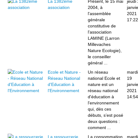
La 1382ème
Présent, le 15 mai
jeudi
association
2004, à
janvie
l'assemblée
2021
générale
17:22
constitutive de
l'association
LAMINE (Larron
Millevaches
Nature Ecologie),
le conseiller
général ...
Ecole et Nature -
Un réseau
mardi
Réseau National
national Ecole et
19
d'Education à
nature est un
janvie
l'Environnement
réseau national
2021
d'éducation à
14:54
l'environnement
qui, dès ces
débuts, s’est posé
deux questions :
comment ...
La ressourcerie
La consommation
mardi