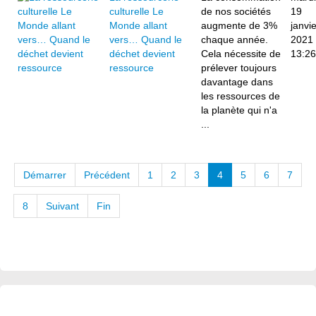
culturelle Le
de nos sociétés
19
Monde allant
augmente de 3%
janvie
vers… Quand le
chaque année.
2021
déchet devient
Cela nécessite de
13:26
ressource
prélever toujours
davantage dans
les ressources de
la planète qui n'a
...
Démarrer
Précédent
1
2
3
4
5
6
7
8
Suivant
Fin