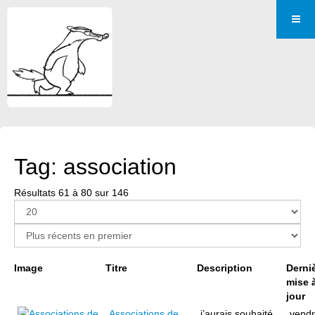
Tag: association
Résultats 61 à 80 sur 146
Page 4 sur 8
Image
Titre
Description
Derni
mise 
jour
Associations de
j’aurais souhaité
vendr