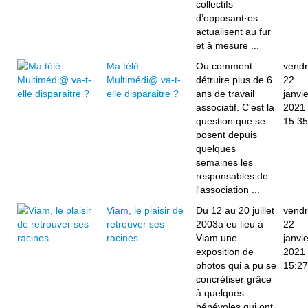
collectifs
d’opposant·es
actualisent au fur
et à mesure ...
Ma télé
Ou comment
vendr
Multimédi@ va-t-
détruire plus de 6
22
elle disparaitre ?
ans de travail
janvie
associatif. C'est la
2021
question que se
15:35
posent depuis
quelques
semaines les
responsables de
l'association ...
Viam, le plaisir de
Du 12 au 20 juillet
vendr
retrouver ses
2003a eu lieu à
22
racines
Viam une
janvie
exposition de
2021
photos qui a pu se
15:27
concrétiser grâce
à quelques
bénévoles qui ont