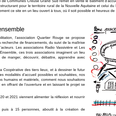
 de Communes Creuse Grand Sud remet en vente le bâtiment d’accueil 
tructurant pour le territoire rural de la Nouvelle Aquitaine et celui 
vement ce site en un lieu ouvert à tous, où il soit possible et heureux de
 ensemble
litation, l’association Quartier Rouge se propose
a recherche de financements, du suivi de la maîtrise
’acteurs. Les associations Radio Vassivière et Les
Ensemble, ces trois associations imaginent un lieu
s, de manger, découvrir, débattre, apprendre avec
oopérative des tiers lieux, et à dessiner le futur
les modalités d’accueil possibles et souhaitées, nos
ins humains et matériels, comment nous souhaitons
en offrant de l’ouverture et en laissant le projet se
020 et 2021 viennent alimenter la réflexion et nourrir
9 puis à 15 personnes, aboutit à la création de