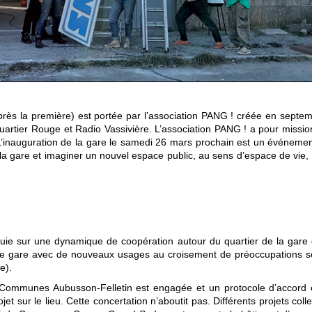
après la première) est portée par l’association PANG ! créée en septe
Quartier Rouge et Radio Vassivière. L’association PANG ! a pour missio
. L’inauguration de la gare le samedi 26 mars prochain est un événeme
e la gare et imaginer un nouvel espace public, au sens d’espace de vie, 
appuie sur une dynamique de coopération autour du quartier de la gare 
enne gare avec de nouveaux usages au croisement de préoccupations soc
e).
ommunes Aubusson-Felletin est engagée et un protocole d’accord es
t sur le lieu. Cette concertation n’aboutit pas. Différents projets colle