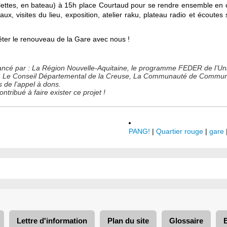
lettes, en bateau) à 15h place Courtaud pour se rendre ensemble en cor
, visites du lieu, exposition, atelier raku, plateau radio et écoutes
ter le renouveau de la Gare avec nous !
 financé par : La Région Nouvelle-Aquitaine, le programme FEDER de l’U
se, Le Conseil Départemental de la Creuse, La Communauté de Commu
s de l’appel à dons.
tribué à faire exister ce projet !
PANG!
|
Quartier rouge
|
gare
Lettre d'information
Plan du site
Glossaire