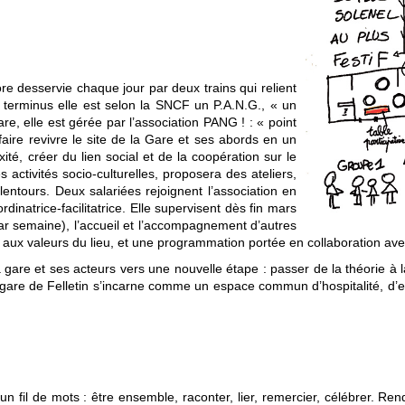
e desservie chaque jour par deux trains qui relient
terminus elle est selon la SNCF un P.A.N.G., « un
are, elle est gérée par l’association PANG ! : « point
aire revivre le site de la Gare et ses abords en un
ixité, créer du lien social et de la coopération sur le
es activités socio-culturelles, proposera des ateliers,
lentours. Deux salariées rejoignent l’association en
rdinatrice-facilitatrice. Elle supervisent dès fin mars
par semaine), l’accueil et l’accompagnement d’autres
t aux valeurs du lieu, et une programmation portée en collaboration ave
 gare et ses acteurs vers une nouvelle étape : passer de la théorie à l
gare de Felletin s’incarne comme un espace commun d’hospitalité, d’ex
n fil de mots : être ensemble, raconter, lier, remercier, célébrer. R