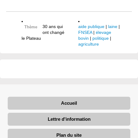
30 ans qui
aide publique
|
laine
|
Thème
ont changé
FNSEA
|
élevage
le Plateau
bovin
|
politique
|
agriculture
Accueil
Lettre d'information
Plan du site