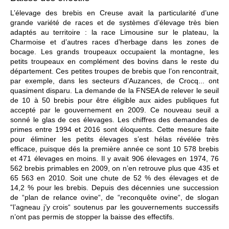
L’élevage des brebis en Creuse avait la particularité d’une
grande variété de races et de systèmes d’élevage très bien
adaptés au territoire : la race Limousine sur le plateau, la
Charmoise et d’autres races d’herbage dans les zones de
bocage. Les grands troupeaux occupaient la montagne, les
petits troupeaux en complément des bovins dans le reste du
département. Ces petites troupes de brebis que l’on rencontrait,
par exemple, dans les secteurs d’Auzances, de Crocq... ont
quasiment disparu. La demande de la FNSEA de relever le seuil
de 10 à 50 brebis pour être éligible aux aides publiques fut
accepté par le gouvernement en 2009. Ce nouveau seuil a
sonné le glas de ces élevages. Les chiffres des demandes de
primes entre 1994 et 2016 sont éloquents. Cette mesure faite
pour éliminer les petits élevages s’est hélas révélée très
efficace, puisque dés la première année ce sont 10 578 brebis
et 471 élevages en moins. Il y avait 906 élevages en 1974, 76
562 brebis primables en 2009, on n’en retrouve plus que 435 et
65 563 en 2010. Soit une chute de 52 % des élevages et de
14,2 % pour les brebis. Depuis des décennies une succession
de “plan de relance ovine“, de “reconquête ovine“, de slogan
“l’agneau j’y crois“ soutenus par les gouvernements successifs
n’ont pas permis de stopper la baisse des effectifs.