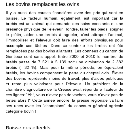
Les bovins remplacent les ovins
Il y a aussi des causes financières avec des prix qui sont en
baisse. Le facteur humain, également, est important car la
brebis est un animal qui demande des soins constants et une
présence physique de l’éleveur. Tondre, tailler les pieds, soigner
le piétin, aider une brebis à agneler, c’est attraper l’animal,
l’immobiliser et l’éleveur doit faire des efforts physiques pour
accomplir ces tâches. Dans ce contexte les brebis ont été
remplacées par des bovins allaitants. Les données du canton de
Gentioux sont sans appel. Entre 2000 et 2010 le nombre de
brebis passe de 7 521 à 5 139 soit une diminution de 2 382
brebis (- 32 %). Mais pour la même période, en équivalent
brebis, les bovins compensent la perte du cheptel ovin. Élever
des bovins représente moins de travail, plus d’aides publiques
et reste plus valorisant pour l’éleveur. Un président de la
chambre d’agriculture de la Creuse avait répondu à l’auteur de
ces lignes: “Ah!, vous n’avez pas de vaches, vous n’avez pas de
bêtes alors !“ Cette année encore, la presse régionale va faire
ses unes avec les “champions“ du concours général agricole
catégorie bovin !
Baisse des effectifs