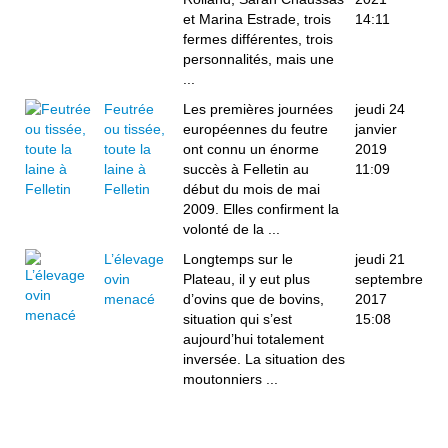
et Marina Estrade, trois
14:11
fermes différentes, trois
personnalités, mais une
...
Feutrée
Les premières journées
jeudi 24
ou tissée,
européennes du feutre
janvier
toute la
ont connu un énorme
2019
laine à
succès à Felletin au
11:09
Felletin
début du mois de mai
2009. Elles confirment la
volonté de la ...
L’élevage
Longtemps sur le
jeudi 21
ovin
Plateau, il y eut plus
septembre
menacé
d’ovins que de bovins,
2017
situation qui s’est
15:08
aujourd’hui totalement
inversée. La situation des
moutonniers ...