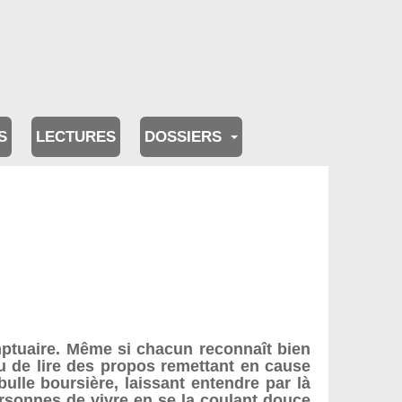
S
LECTURES
DOSSIERS
ptuaire. Même si chacun reconnaît bien
 ou de lire des propos remettant en cause
lle boursière, laissant entendre par là
rsonnes de vivre en se la coulant douce