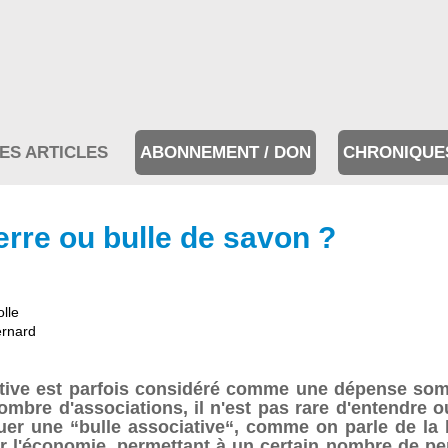
ES ARTICLES
ABONNEMENT / DON
CHRONIQUE
terre ou bulle de savon ?
olle
ernard
iative est parfois considéré comme une dépense som
n nombre d'associations, il n'est pas rare d'entendre
 une “bulle associative“, comme on parle de la bu
ur l'économie, permettant à un certain nombre de pe