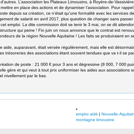
autres. L’association les Plateaux Limousins, à Royère-de-Vassivière, 
ttre en place des actions et de dynamiser l’association. Pour rappel : 
ste depuis sa création, ce n’était qu’une formalité avec les services de 
gement de salarié en avril 2017, plus question de changer sans passer 
 cet emploi. La dite commission doit se tenir le 3 mai, on se dit att
tructure qui peine ! Fin juin on nous annonce que le contrat est renou
ndeurs de la région Nouvelle Aquitaine ! Les faits se produiraient en se
te aide, auparavant, était versée régulièrement, mais elle est désorma
? Les trésoreries des associations étant souvent tendues que va t-il se 
réation de poste : 21 000 € pour 3 ans et dégressive (8 000, 7 000 pui
lle gère et qui veut à tout prix uniformiser les aides aux associations s
el nivellement par le bas.
emploi aidé
|
Nouvelle-Aquitai
montagne limousine