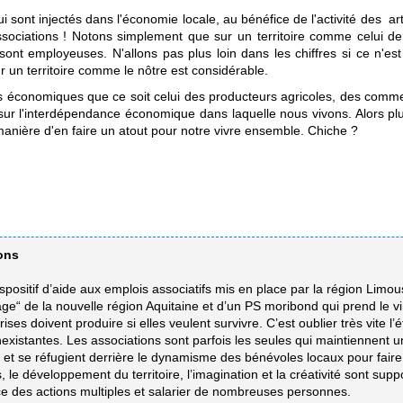
qui sont injectés dans l'économie locale, au bénéfice de l'activité des 
associations ! Notons simplement que sur un territoire comme celui 
nt employeuses. N'allons pas plus loin dans les chiffres si ce n'est 
r un territoire comme le nôtre est considérable.
s économiques que ce soit celui des producteurs agricoles, des comm
re sur l'interdépendance économique dans laquelle nous vivons. Alors 
manière d'en faire un atout pour notre vivre ensemble. Chiche ?
ons
ositif d’aide aux emplois associatifs mis en place par la région Limous
ge“ de la nouvelle région Aquitaine et d’un PS moribond qui prend le v
es doivent produire si elles veulent survivre. C’est oublier très vite l
existantes. Les associations sont parfois les seules qui maintiennent un l
“) et se réfugient derrière le dynamisme des bénévoles locaux pour fair
es, le développement du territoire, l’imagination et la créativité sont sup
ace des actions multiples et salarier de nombreuses personnes.