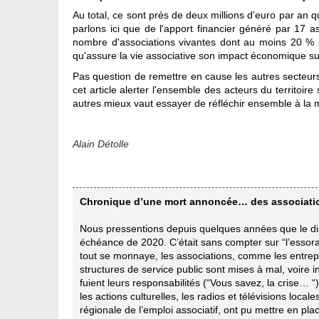
Au total, ce sont près de deux millions d'euro par an 
parlons ici que de l'apport financier généré par 17 
nombre d'associations vivantes dont au moins 20 % so
qu'assure la vie associative son impact économique su
Pas question de remettre en cause les autres secteur
cet article alerter l'ensemble des acteurs du territoi
autres mieux vaut essayer de réfléchir ensemble à la 
Alain Détolle
Chronique d’une mort annoncée… des associati
Nous pressentions depuis quelques années que le disp
échéance de 2020. C’était sans compter sur “l’essora
tout se monnaye, les associations, comme les entrepris
structures de service public sont mises à mal, voire in
fuient leurs responsabilités (“Vous savez, la crise… 
les actions culturelles, les radios et télévisions local
régionale de l’emploi associatif, ont pu mettre en pl