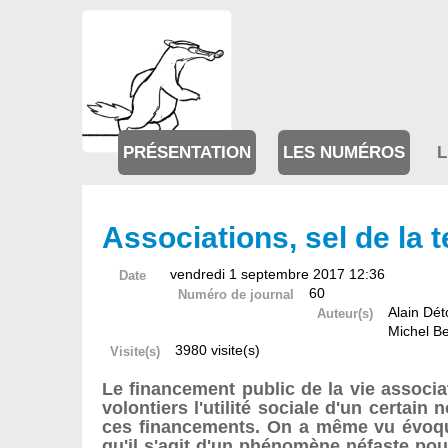
PRÉSENTATION
LES NUMÉROS
L
Associations, sel de la 
vendredi 1 septembre 2017 12:36
Date
60
Numéro de journal
Alain Dét
Auteur(s)
Michel B
3980 visite(s)
Visite(s)
Le financement public de la vie assoc
volontiers l'utilité sociale d'un certai
ces financements. On a même vu évoquer
qu'il s'agit d'un phénomène néfaste po