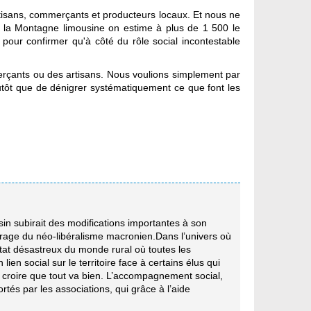
artisans, commerçants et producteurs locaux. Et nous ne
de la Montagne limousine on estime à plus de 1 500 le
pour confirmer qu'à côté du rôle social incontestable
erçants ou des artisans. Nous voulions simplement par
plutôt que de dénigrer systématiquement ce que font les
in subirait des modifications importantes à son
irage du néo-libéralisme macronien.Dans l’univers où
’état désastreux du monde rural où toutes les
ien social sur le territoire face à certains élus qui
e croire que tout va bien. L’accompagnement social,
portés par les associations, qui grâce à l’aide