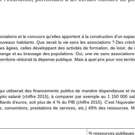
ssociations et le concours qu'elles apportent à la construction d'un esp
nouveaux habitants. Que serait la vie sans les associations ? Des crè
âgées, celles développant des activités de formation, de loisir, de c
'échange et au brassage des populations. Oui, une vie sans associatio
ritoire réduirait la dépense publique. Mais à quel prix pour nos territo
ui utiliserait des financements publics de manière dispendieuse et in
ploi salarié (chiffre 2015), à comparer par exemple au 1 150 000 sa
iards d'euros, soit plus de 4 % du PIB (chiffre 2015). C'est l'équivale
, conventions, prestations de services, etc.) 49% des ressources. Ma
% ressources publiques