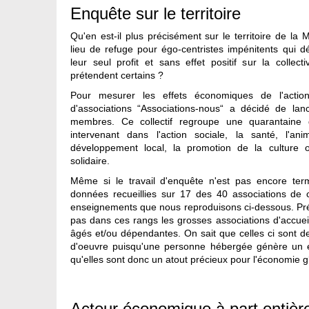
Enquête sur le territoire
Qu'en est-il plus précisément sur le territoire de la
lieu de refuge pour égo-centristes impénitents qui d
leur seul profit et sans effet positif sur la collect
prétendent certains ?
Pour mesurer les effets économiques de l'action a
d'associations “Associations-nous“ a décidé de l
membres. Ce collectif regroupe une quarantaine d
intervenant dans l'action sociale, la santé, l'ani
développement local, la promotion de la culture 
solidaire.
Même si le travail d'enquête n'est pas encore term
données recueillies sur 17 des 40 associations de ce
enseignements que nous reproduisons ci-dessous. Pré
pas dans ces rangs les grosses associations d'accue
âgés et/ou dépendantes. On sait que celles ci sont 
d'oeuvre puisqu'une personne hébergée génère un em
qu'elles sont donc un atout précieux pour l'économie gl
Acteur économique à part entièr