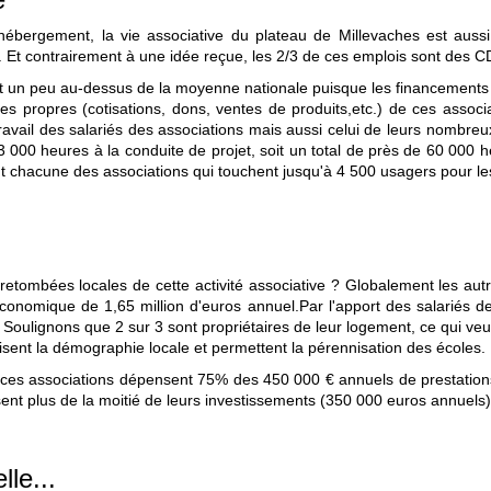
hébergement, la vie associative du plateau de Millevaches est aussi
 Et contrairement à une idée reçue, les 2/3 de ces emplois sont des CD
nt un peu au-dessus de la moyenne nationale puisque les financements
ces propres (cotisations, dons, ventes de produits,etc.) de ces asso
du travail des salariés des associations mais aussi celui de leurs nom
3 000 heures à la conduite de projet, soit un total de près de 60 000 
t chacune des associations qui touchent jusqu'à 4 500 usagers pour le
etombées locales de cette activité associative ? Globalement les autre
conomique de 1,65 million d'euros annuel.Par l'apport des salariés de
s. Soulignons que 2 sur 3 sont propriétaires de leur logement, ce qui veut
isent la démographie locale et permettent la pérennisation des écoles.
e, ces associations dépensent 75% des 450 000 € annuels de prestation
nt plus de la moitié de leurs investissements (350 000 euros annuels
lle...