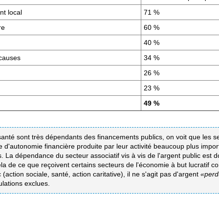
t local
71 %
re
60 %
40 %
 causes
34 %
26 %
23 %
49 %
et santé sont très dépendants des financements publics, on voit que les s
e d'autonomie financière produite par leur activité beaucoup plus impo
La dépendance du secteur associatif vis à vis de l'argent public est do
la de ce que reçoivent certains secteurs de l'économie à but lucratif c
(action sociale, santé, action caritative), il ne s'agit pas d'argent
«perd
lations exclues.