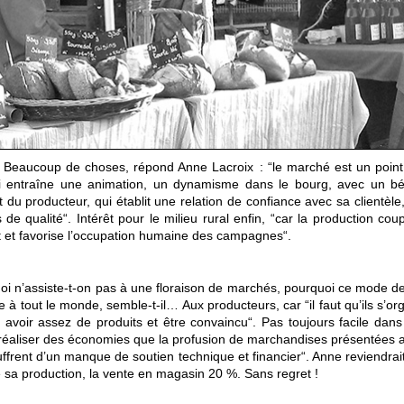
 ? Beaucoup de choses, répond Anne Lacroix : “le marché est un point
qui entraîne une animation, un dynamisme dans le bourg, avec un bé
du producteur, qui établit une relation de confiance avec sa clientèl
de qualité“. Intérêt pour le milieu rural enfin, “car la production c
 et favorise l’occupation humaine des campagnes“.
 n’assiste-t-on pas à une floraison de marchés, pourquoi ce mode de 
 à tout le monde, semble-t-il… Aux producteurs, car “il faut qu’ils s’or
, avoir assez de produits et être convaincu“. Pas toujours facile dans 
nt réaliser des économies que la profusion de marchandises présentées
souffrent d’un manque de soutien technique et financier“. Anne reviendrai
e sa production, la vente en magasin 20 %. Sans regret !