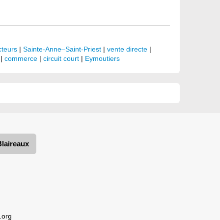
teurs
|
Sainte-Anne–Saint-Priest
|
vente directe
|
|
commerce
|
circuit court
|
Eymoutiers
Blaireaux
.org