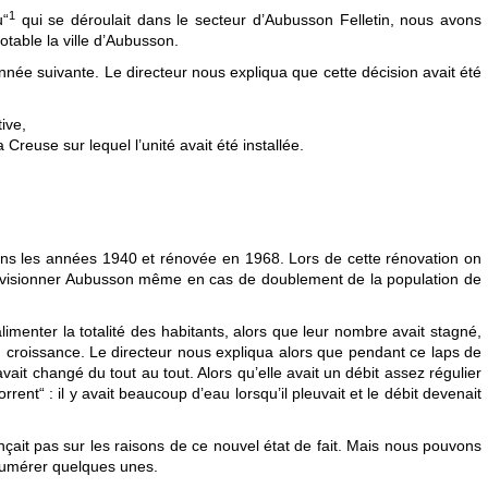
1
u“
qui se déroulait dans le secteur d’Aubusson Felletin, nous avons
potable la ville d’Aubusson.
née suivante. Le directeur nous expliqua que cette décision avait été
ive,
a Creuse sur lequel l’unité avait été installée.
e dans les années 1940 et rénovée en 1968. Lors de cette rénovation on
provisionner Aubusson même en cas de doublement de la population de
’alimenter la totalité des habitants, alors que leur nombre avait stagné,
 croissance. Le directeur nous expliqua alors que pendant ce laps de
avait changé du tout au tout. Alors qu’elle avait un débit assez régulier
rrent“ : il y avait beaucoup d’eau lorsqu’il pleuvait et le débit devenait
ançait pas sur les raisons de ce nouvel état de fait. Mais nous pouvons
numérer quelques unes.