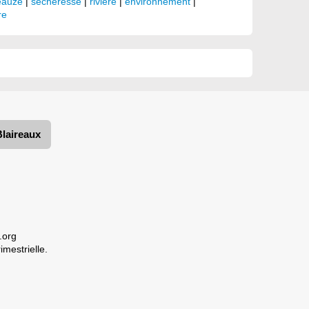
eauze
|
sécheresse
|
rivière
|
environnement
|
re
Blaireaux
.org
imestrielle.