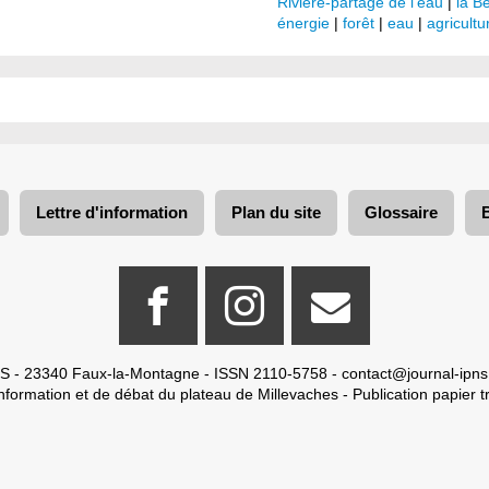
Rivière-partage de l’eau
|
la B
énergie
|
forêt
|
eau
|
agricultu
Lettre d'information
Plan du site
Glossaire
S - 23340 Faux-la-Montagne - ISSN 2110-5758 -
contact@journal-ipns
nformation et de débat du plateau de Millevaches - Publication papier tr