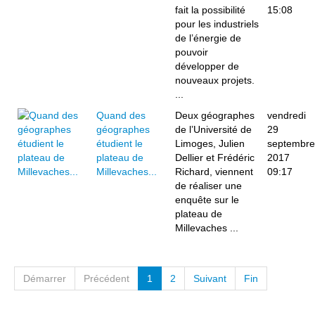
fait la possibilité
15:08
pour les industriels
de l’énergie de
pouvoir
développer de
nouveaux projets.
...
Quand des
Deux géographes
vendredi
géographes
de l’Université de
29
étudient le
Limoges, Julien
septembre
plateau de
Dellier et Frédéric
2017
Millevaches...
Richard, viennent
09:17
de réaliser une
enquête sur le
plateau de
Millevaches ...
Démarrer
Précédent
1
2
Suivant
Fin