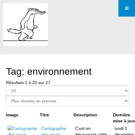
Tag: environnement
Résultats 1 à 20 sur 27
Page 1 sur 2
Image
Titre
Description
Dernière
mise à jou
Cartographie
C'est en
lundi 1
des cours
découvrant cette
décembre