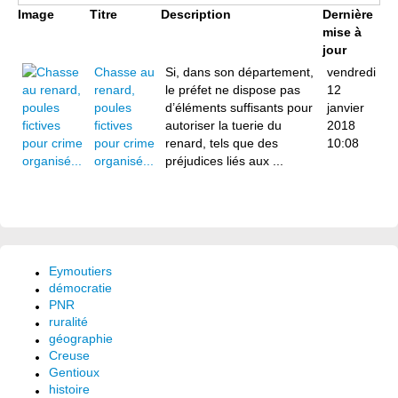
Image
Titre
Description
Dernière
mise à
jour
Chasse au
Si, dans son département,
vendredi
renard,
le préfet ne dispose pas
12
poules
d’éléments suffisants pour
janvier
fictives
autoriser la tuerie du
2018
pour crime
renard, tels que des
10:08
organisé...
préjudices liés aux ...
Eymoutiers
démocratie
PNR
ruralité
géographie
Creuse
Gentioux
histoire