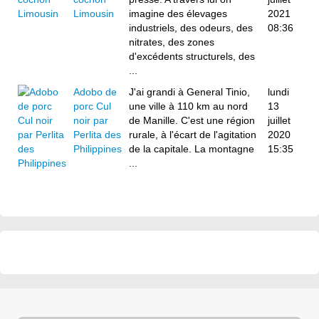
Limousin
imagine des élevages
2021
industriels, des odeurs, des
08:36
nitrates, des zones
d'excédents structurels, des
...
Adobo de
J'ai grandi à General Tinio,
lundi
porc Cul
une ville à 110 km au nord
13
noir par
de Manille. C'est une région
juillet
Perlita des
rurale, à l'écart de l'agitation
2020
Philippines
de la capitale. La montagne
15:35
...