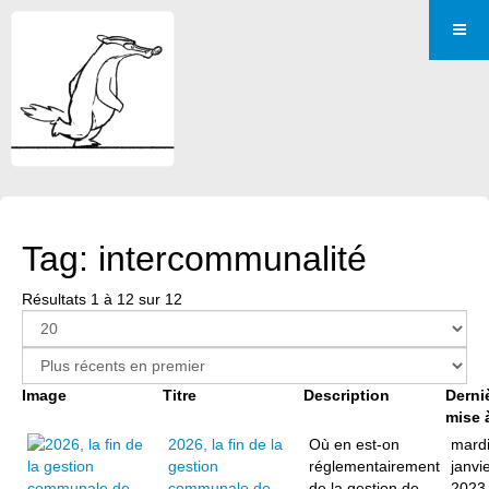
Tag: intercommunalité
Résultats 1 à 12 sur 12
Image
Titre
Description
Derni
mise 
2026, la fin de la
Où en est-on
mardi
gestion
réglementairement
janvi
communale de
de la gestion de
2023