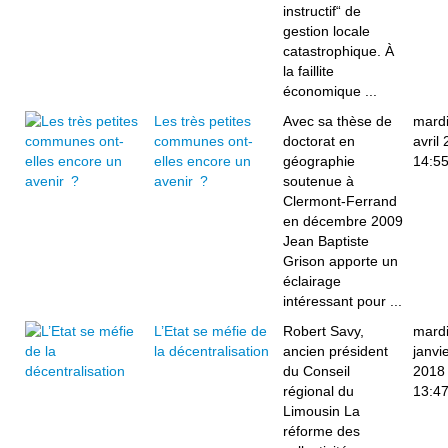
instructif“ de
gestion locale
catastrophique. À
la faillite
économique ...
Les très petites
Avec sa thèse de
mardi
communes ont-
doctorat en
avril
elles encore un
géographie
14:5
avenir ?
soutenue à
Clermont-Ferrand
en décembre 2009
Jean Baptiste
Grison apporte un
éclairage
intéressant pour ...
L’Etat se méfie de
Robert Savy,
mardi
la décentralisation
ancien président
janvi
du Conseil
2018
régional du
13:4
Limousin La
réforme des