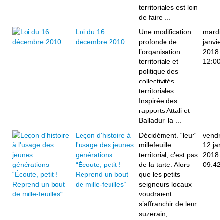
territoriales est loin
de faire ...
Loi du 16
Une modification
mardi
décembre 2010
profonde de
janvi
l’organisation
2018
territoriale et
12:0
politique des
collectivités
territoriales.
Inspirée des
rapports Attali et
Balladur, la ...
Leçon d'histoire à
Décidément, “leur“
vendr
l'usage des jeunes
millefeuille
12 ja
générations
territorial, c’est pas
2018
“Écoute, petit !
de la tarte. Alors
09:4
Reprend un bout
que les petits
de mille-feuilles“
seigneurs locaux
voudraient
s’affranchir de leur
suzerain, ...