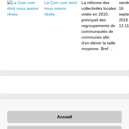
La Com com dont
La réforme des
vendr
nous avions
collectivités locales
16
rêvée...
votée en 2010,
sept
prévoyait des
2016
regroupements de
12:11
communautés de
communes afin
d’en élever la taille
moyenne. Bref ...
Accueil