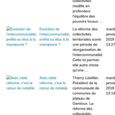
collectivités
modifie en
profondeur
l’équilibre des
pouvoirs locaux. ...
Evolution de
La réforme des
mardi
l’intercommunalité,
collectivités
janvi
préfet ou élus à la
territoriales ouvre
2018
manœuvre ?
une période de
13:2
réorganisation de
l’intercommunalité.
Cette loi permet-
elle autre chose
qu’une ...
Avec cette
Thierry Letellier,
mardi
réforme, c’est le
Président de la
janvi
retour du notable
communauté de
2018
communes du
13:1
plateau de
Gentioux. La
réforme des
collectivités