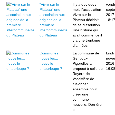
“Vivre sur le
Il y a quelques
vendr
Plateau“ une
mois l’association
sept
association aux
Vivre sur le
2017
origines de la
Plateau décidait
18:1
première
de sa dissolution.
intercommunalité
Une histoire qui
du Plateau
avait commencé il
y a une trentaine
d’années ...
Communes
La commune de
lundi
nouvelles...
Gentioux-
nove
nouvelle
Pigerolles a
2016
entourloupe ?
proposé à celle de
16:0
Royère-de-
Vassivière de
fusionner
ensemble pour
créer une
commune
nouvelle. Derrière
ce ...