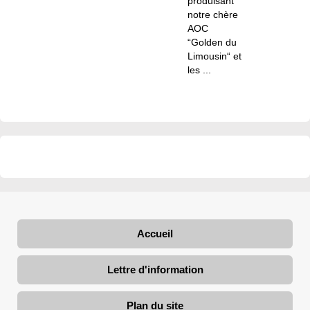
produisant
notre chère
AOC
“Golden du
Limousin“ et
les ...
Accueil
Lettre d'information
Plan du site