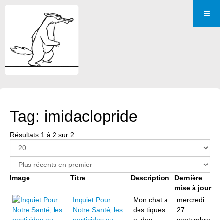
Tag: imidaclopride
Résultats 1 à 2 sur 2
Image
Titre
Description
Dernière
mise à jour
Inquiet Pour
Mon chat a
mercredi
Notre Santé, les
des tiques
27
pesticides au
et des
septembre