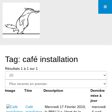
Tag: café installation
Résultats 1 à 1 sur 1
Image
Titre
Description
Dernière
mise à
jour
Café
Mercredi 17 Février 2010,
mercredi
installation
le PMU “Le Vingt de la
4 avril