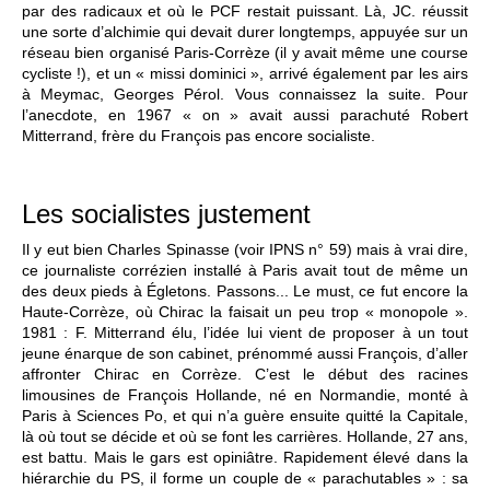
par des radicaux et où le PCF restait puissant. Là, JC. réussit
une sorte d’alchimie qui devait durer longtemps, appuyée sur un
réseau bien organisé Paris-Corrèze (il y avait même une course
cycliste !), et un « missi dominici », arrivé également par les airs
à Meymac, Georges Pérol. Vous connaissez la suite. Pour
l’anecdote, en 1967 « on » avait aussi parachuté Robert
Mitterrand, frère du François pas encore socialiste.
Les socialistes justement
Il y eut bien Charles Spinasse (voir IPNS n° 59) mais à vrai dire,
ce journaliste corrézien installé à Paris avait tout de même un
des deux pieds à Égletons. Passons... Le must, ce fut encore la
Haute-Corrèze, où Chirac la faisait un peu trop « monopole ».
1981 : F. Mitterrand élu, l’idée lui vient de proposer à un tout
jeune énarque de son cabinet, prénommé aussi François, d’aller
affronter Chirac en Corrèze. C’est le début des racines
limousines de François Hollande, né en Normandie, monté à
Paris à Sciences Po, et qui n’a guère ensuite quitté la Capitale,
là où tout se décide et où se font les carrières. Hollande, 27 ans,
est battu. Mais le gars est opiniâtre. Rapidement élevé dans la
hiérarchie du PS, il forme un couple de « parachutables » : sa