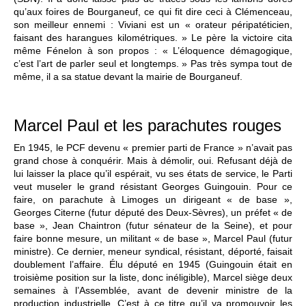
qu’aux foires de Bourganeuf, ce qui fit dire ceci à Clémenceau,
son meilleur ennemi : Viviani est un « orateur péripatéticien,
faisant des harangues kilométriques. » Le père la victoire cita
même Fénelon à son propos : « L’éloquence démagogique,
c’est l’art de parler seul et longtemps. » Pas très sympa tout de
même, il a sa statue devant la mairie de Bourganeuf.
Marcel Paul et les parachutes rouges
En 1945, le PCF devenu « premier parti de France » n’avait pas
grand chose à conquérir. Mais à démolir, oui. Refusant déjà de
lui laisser la place qu’il espérait, vu ses états de service, le Parti
veut museler le grand résistant Georges Guingouin. Pour ce
faire, on parachute à Limoges un dirigeant « de base »,
Georges Citerne (futur député des Deux-Sèvres), un préfet « de
base », Jean Chaintron (futur sénateur de la Seine), et pour
faire bonne mesure, un militant « de base », Marcel Paul (futur
ministre). Ce dernier, meneur syndical, résistant, déporté, faisait
doublement l’affaire. Élu député en 1945 (Guingouin était en
troisième position sur la liste, donc inéligible), Marcel siège deux
semaines à l’Assemblée, avant de devenir ministre de la
production industrielle. C’est à ce titre qu’il va promouvoir les