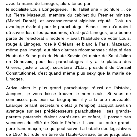
avec la mairie de Limoges, alors tenue par
le socialiste Louis Longequeue. Il lui fallait une « pointure », ce
fut Pierre Mazeaud, membre du cabinet du Premier ministre
(Michel Debré), et accessoirement alpiniste réputé. D’où un
avantage évident pour le parachutage. Échec : ce qu’auraient
dû savoir les élites parisiennes, c’est qu’à Limoges, une bonne
partie de l’électorat « modéré » avait l’habitude de voter Louis,
rouge à Limoges, rose à Orléans, et blanc à Paris. Mazeaud,
même pas limogé, eut bien d’autres récompenses : député des
Hauts-de-Seine puis de Haute-Savoie (et maire de Saint-Julien
en Genevois, pour les parachutages il y a le plateau des
Glières, juste à côté), secrétaire d’État, président du Conseil
Constitutionnel, c’est quand même plus sexy que la mairie de
Limoges.
Arriva alors le plus grand parachutage réussi de l’histoire,
Jacques, je vous laisse trouver le nom seuls. Si vous ne
connaissez pas bien sa biographie, il y a là une nouveauté.
Énarque brillant, secrétaire d’état (à l’emploi), Jacquot avait un
avantage sur ses prédécesseurs parachutistes : ses grands-
parents paternels étaient corréziens et enfant, il passait ses
vacances du côté de Sainte-Féréole. Il avait un autre grand-
père franc-maçon, ce qui peut servir. La bataille des législatives
de 1967 fut rude, en terre de Haute-Corrèze, tenue jusqu’alors