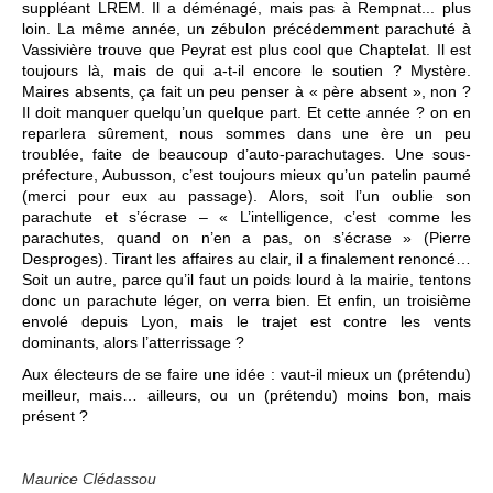
suppléant LREM. Il a déménagé, mais pas à Rempnat... plus
loin. La même année, un zébulon précédemment parachuté à
Vassivière trouve que Peyrat est plus cool que Chaptelat. Il est
toujours là, mais de qui a-t-il encore le soutien ? Mystère.
Maires absents, ça fait un peu penser à « père absent », non ?
Il doit manquer quelqu’un quelque part. Et cette année ? on en
reparlera sûrement, nous sommes dans une ère un peu
troublée, faite de beaucoup d’auto-parachutages. Une sous-
préfecture, Aubusson, c’est toujours mieux qu’un patelin paumé
(merci pour eux au passage). Alors, soit l’un oublie son
parachute et s’écrase – « L’intelligence, c’est comme les
parachutes, quand on n’en a pas, on s’écrase » (Pierre
Desproges). Tirant les affaires au clair, il a finalement renoncé…
Soit un autre, parce qu’il faut un poids lourd à la mairie, tentons
donc un parachute léger, on verra bien. Et enfin, un troisième
envolé depuis Lyon, mais le trajet est contre les vents
dominants, alors l’atterrissage ?
Aux électeurs de se faire une idée : vaut-il mieux un (prétendu)
meilleur, mais… ailleurs, ou un (prétendu) moins bon, mais
présent ?
Maurice Clédassou