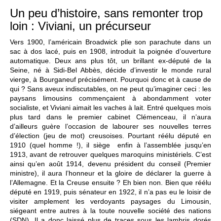
Un peu d’histoire, sans remonter trop
loin : Viviani, un précurseur
Vers 1900, l’américain Broadwick plie son parachute dans un
sac à dos lacé, puis en 1908, introduit la poignée d’ouverture
automatique. Deux ans plus tôt, un brillant ex-député de la
Seine, né à Sidi-Bel Abbès, décide d’investir le monde rural
vierge, à Bourganeuf précisément. Pourquoi donc et à cause de
qui ? Sans aveux indiscutables, on ne peut qu’imaginer ceci : les
paysans limousins commençaient à abondamment voter
socialiste, et Viviani aimait les vaches à lait. Entré quelques mois
plus tard dans le premier cabinet Clémenceau, il n’aura
d’ailleurs guère l’occasion de labourer ses nouvelles terres
d’élection (jeu de mot) creusoises. Pourtant réélu député en
1910 (quel homme !), il siège enfin à l’assemblée jusqu’en
1913, avant de retrouver quelques maroquins ministériels. C’est
ainsi qu’en août 1914, devenu président du conseil (Premier
ministre), il aura l’honneur et la gloire de déclarer la guerre à
l’Allemagne. Et la Creuse ensuite ? Eh bien non. Bien que réélu
député en 1919, puis sénateur en 1922, il n’a pas eu le loisir de
visiter amplement les verdoyants paysages du Limousin,
siégeant entre autres à la toute nouvelle société des nations
(SDN). Il a donc laissé plus de traces sous les lambris dorés