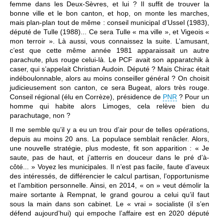
femme dans les Deux-Sèvres, et lui ? Il suffit de trouver la
bonne ville et le bon canton, et hop, on monte les marches,
mais plan-plan tout de même : conseil municipal d’Ussel (1983),
député de Tulle (1988)... Ce sera Tulle « ma ville », et Vigeois «
mon terroir ». Là aussi, vous connaissez la suite. L’amusant,
c’est que cette même année 1981 apparaissait un autre
parachute, plus rouge celui-là. Le PCF avait son apparatchik à
caser, qui s’appelait Christian Audoin. Député ? Mais Chirac était
indéboulonnable, alors au moins conseiller général ? On choisit
judicieusement son canton, ce sera Bugeat, alors très rouge.
Conseil régional (élu en Corrèze), présidence de
PNR
? Pour un
homme qui habite alors Limoges, cela relève bien du
parachutage, non ?
Il me semble qu’il y a eu un trou d’air pour de telles opérations,
depuis au moins 20 ans. La populace semblait renâcler. Alors,
une nouvelle stratégie, plus modeste, fit son apparition : « Je
saute, pas de haut, et j’atterris en douceur dans le pré d’à-
côté... » Voyez les municipales. Il n’est pas facile, faute d’aveux
des intéressés, de différencier le calcul partisan, l’opportunisme
et l’ambition personnelle. Ainsi, en 2014, « on » veut démolir la
maire sortante à Rempnat, le grand gourou a celui qu’il faut
sous la main dans son cabinet. Le « vrai » socialiste (il s’en
défend aujourd’hui) qui empoche l’affaire est en 2020 député