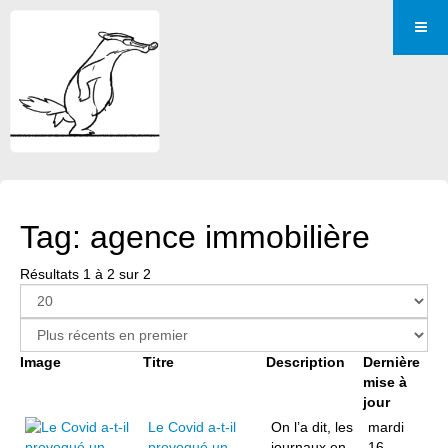
Tag: agence immobilière
Résultats 1 à 2 sur 2
Image
Titre
Description
Dernière
mise à
jour
Le Covid a-t-il
On l’a dit, les
mardi
provoqué un
journaux en
16