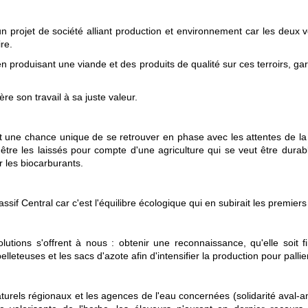
un projet de société alliant production et environnement car les deux
re.
t en produisant une viande et des produits de qualité sur ces terroirs, g
re son travail à sa juste valeur.
ant une chance unique de se retrouver en phase avec les attentes de la s
tre les laissés pour compte d'une agriculture qui se veut être durab
r les biocarburants.
ssif Central car c'est l'équilibre écologique qui en subirait les premier
tions s'offrent à nous : obtenir une reconnaissance, qu'elle soit fi
 pelleteuses et les sacs d'azote afin d'intensifier la production pour pall
s naturels régionaux et les agences de l'eau concernées (solidarité av