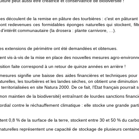
lture peut aussi être créatrice et conservatrice de biodiversité !
es découlent de la remise en pâture des tourbières : c'est en pâturant 
ont redevenues ces formidables éponges naturelles qui stockent, filt
'intérêt communautaire (la drosera : plante carnivore, …).
des extensions de périmètre ont été demandées et obtenues.
ent vis-à-vis de la mise en place des nouvelles mesures agro-environne
ition faite correspond à un retour de quinze années en arrière !
mesures signifie une baisse des aides financières et techniques pour gé
aturelles, les tourbières et les landes sèches, on obtient une diminutio
ritorialisées en site Natura 2000. De ce fait, l'Etat français pourrait s
on maintien de la biodiversité) entraînant de lourdes sanctions financi
rdial contre le réchauffement climatique : elle stocke une grande par
ntent 0,8 % de la surface de la terre, stockent entre 30 et 50 % du carb
s naturelles représentent une capacité de stockage de plusieurs centain