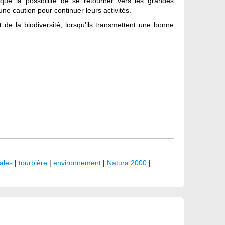
que la possibilité de se retourner vers les grandes
ne caution pour continuer leurs activités.
t de la biodiversité, lorsqu'ils transmettent une bonne
ales
|
tourbière
|
environnement
|
Natura 2000
|