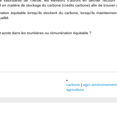
 valorisante de l'herbe, les éleveurs n'auront en dernier recours 
t en matière de stockage du carbone (crédits carbone) afin de trouver u
tion équitable lorsqu'ils stockent du carbone, lorsqu'ils maintiennen
ualité.
t azote dans les tourbières ou rémunération équitable ?
carbone
|
agro-environnement
agriculture