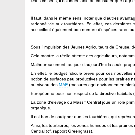
Dans ce sens, il est indéniable de constater que l'agricu
Il faut, dans le même sens, noter que d'autres avantag
redonné vie aux tourbières. En effet, ces dernières s
accueillent également bon nombre d'espèces rares ou d
Sous l'impulsion des Jeunes Agriculteurs de Creuse, 
Cela montre la réelle attente des agriculteurs, notamm
Malheureusement, au jour d'aujourd'hui la seule propos
En effet, le budget ridicule prévu pour ces nouvelles 
notion de surfaces peu productives pour les prairies n
au niveau des
MAE
(mesures agri-environnementales) ter
Européenne pour non respect de la directive habitats (n
La zone d'élevage du Massif Central joue un rôle primo
organique.
Il est bon de souligner que les tourbières, qui représe
Ainsi, les tourbières, les zones humides et les prairie
Central (cf. rapport Greengrass).