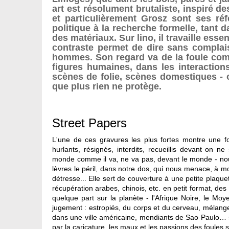
art est résolument brutaliste, inspiré 
et particulièrement Grosz sont ses réfé
politique à la recherche formelle, tant d
des matériaux. Sur lino, il travaille esse
contraste permet de dire sans complai
hommes. Son regard va de la foule compa
figures humaines, dans les interactions
scènes de folie, scènes domestiques - o
que plus rien ne protège.
Street Papers
L'une de ces gravures les plus fortes montre une f
hurlants, résignés, interdits, recueillis devant on n
monde comme il va, ne va pas, devant le monde - nous
lèvres le péril, dans notre dos, qui nous menace, à m
détresse... Elle sert de couverture à une petite plaqu
récupération arabes, chinois, etc. en petit format, d
quelque part sur la planète - l'Afrique Noire, le Moy
jugement : estropiés, du corps et du cerveau, mélange
dans une ville américaine, mendiants de Sao Paulo… séq
par la caricature, les maux et les passions des foules s