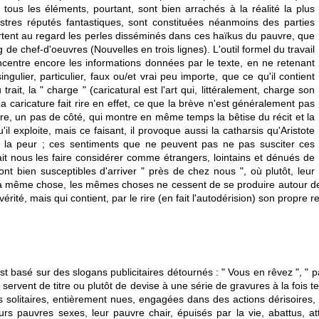
tous les éléments, pourtant, sont bien arrachés à la réalité la plus
stres réputés fantastiques, sont constituées néanmoins des parties
rtent au regard les perles disséminés dans ces haïkus du pauvre, que
de chef-d'oeuvres (Nouvelles en trois lignes). L'outil formel du travail
concentre encore les informations données par le texte, en ne retenant
gulier, particulier, faux ou/et vrai peu importe, que ce qu'il contient
ait, la " charge " (caricatural est l'art qui, littéralement, charge son
La caricature fait rire en effet, ce que la brève n'est généralement pas
aire, un pas de côté, qui montre en même temps la bêtise du récit et la
il exploite, mais ce faisant, il provoque aussi la catharsis qu'Aristote
 de la peur ; ces sentiments que ne peuvent pas ne pas susciter ces
it nous les faire considérer comme étrangers, lointains et dénués de
nt bien susceptibles d'arriver " près de chez nous ", où plutôt, leur
e la même chose, les mêmes choses ne cessent de se produire autour de
n vérité, mais qui contient, par le rire (en fait l'autodérision) son propr
t basé sur des slogans publicitaires détournés : " Vous en rêvez ", " par
s servent de titre ou plutôt de devise à une série de gravures à la fois t
es solitaires, entièrement nues, engagées dans des actions dérisoires, t
eurs pauvres sexes, leur pauvre chair, épuisés par la vie, abattus, a