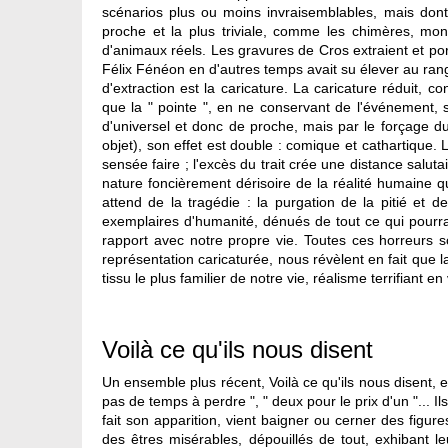
scénarios plus ou moins invraisemblables, mais dont 
proche et la plus triviale, comme les chimères, mon
d'animaux réels. Les gravures de Cros extraient et po
Félix Fénéon en d'autres temps avait su élever au rang 
d'extraction est la caricature. La caricature réduit, 
que la " pointe ", en ne conservant de l'événement, sin
d'universel et donc de proche, mais par le forçage du tr
objet), son effet est double : comique et cathartique. 
sensée faire ; l'excès du trait crée une distance salut
nature foncièrement dérisoire de la réalité humaine qu'
attend de la tragédie : la purgation de la pitié et
exemplaires d'humanité, dénués de tout ce qui pourra
rapport avec notre propre vie. Toutes ces horreurs so
représentation caricaturée, nous révèlent en fait qu
tissu le plus familier de notre vie, réalisme terrifiant e
Voilà ce qu'ils nous disent
Un ensemble plus récent, Voilà ce qu'ils nous disent, es
pas de temps à perdre ", " deux pour le prix d'un "... Il
fait son apparition, vient baigner ou cerner des figur
des êtres misérables, dépouillés de tout, exhibant l