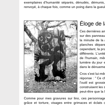
exemplaires d'humanité séparés, dénudés, démunis, d
renvoyé, à chaque fois, comme un poing dans la gueul
Éloge de 
Ces dernières ann
sur des panneaux
la minutie de la
planches dépare
cependant, la pra
différents. L'un
de l'humain, mê
lumière du jour 
dans le dénuemen
Cros s'est lui-mê
réponse : " Ce ch
l'outil est gros
construisent les
peut-être que la
Comme pour mes gravures sur lino, ces personnages 
grâce et torture, visages entre grimaces et éclats de