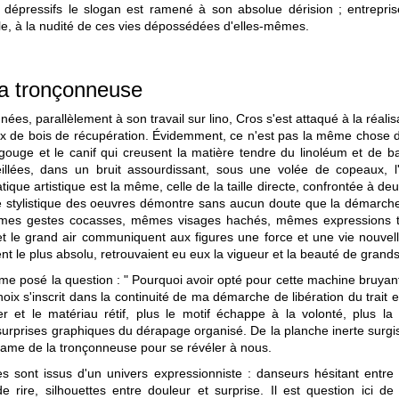
épressifs le slogan est ramené à son absolue dérision ; entreprise d
e, à la nudité de ces vies dépossédées d'elles-mêmes.
la tronçonneuse
ées, parallèlement à son travail sur lino, Cros s'est attaqué à la réal
 de bois de récupération. Évidemment, ce n'est pas la même chose de t
 gouge et le canif qui creusent la matière tendre du linoléum et de 
illées, dans un bruit assourdissant, sous une volée de copeaux, l
tique artistique est la même, celle de la taille directe, confrontée à d
ité stylistique des oeuvres démontre sans aucun doute que la démarche
mes gestes cocasses, mêmes visages hachés, mêmes expressions trag
et le grand air communiquent aux figures une force et une vie nouvell
t le plus absolu, retrouvaient eu eux la vigueur et la beauté de gran
me posé la question : " Pourquoi avoir opté pour cette machine bruyante
oix s'inscrit dans la continuité de ma démarche de libération du trait et 
sier et le matériau rétif, plus le motif échappe à la volonté, plus l
 surprises graphiques du dérapage organisé. De la planche inerte surg
 lame de la tronçonneuse pour se révéler à nous.
sont issus d'un univers expressionniste : danseurs hésitant entre
 rire, silhouettes entre douleur et surprise. Il est question ici de