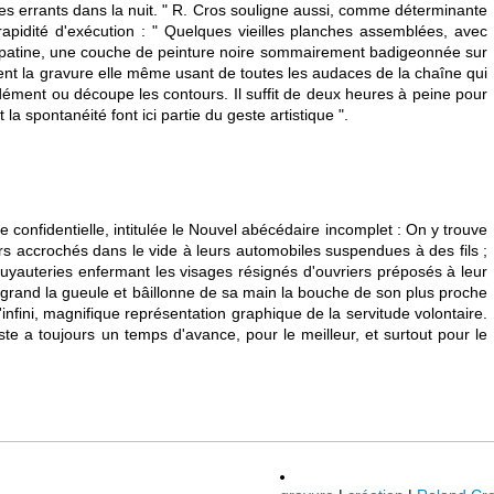
ires errants dans la nuit. " R. Cros souligne aussi, comme déterminante
 rapidité d'exécution : " Quelques vieilles planches assemblées, avec
eur patine, une couche de peinture noire sommairement badigeonnée sur
vient la gravure elle même usant de toutes les audaces de la chaîne qui
ondément ou découpe les contours. Il suffit de deux heures à peine pour
la spontanéité font ici partie du geste artistique ".
 confidentielle, intitulée le Nouvel abécédaire incomplet : On y trouve
s accrochés dans le vide à leurs automobiles suspendues à des fils ;
uyauteries enfermant les visages résignés d'ouvriers préposés à leur
grand la gueule et bâillonne de sa main la bouche de son plus proche
'infini, magnifique représentation graphique de la servitude volontaire.
ste a toujours un temps d'avance, pour le meilleur, et surtout pour le