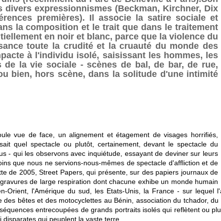
des divers expressionnismes (Beckman, Kirchner, Dix
rences premières). Il associe la satire sociale et
ans la composition et le trait que dans le traitement
ntiellement en noir et blanc, parce que la violence du
sance toute la crudité et la cruauté du monde des
cte à l'individu isolé, saisissant les hommes, les
 de la vie sociale - scènes de bal, de bar, de rue,
u bien, hors scène, dans la solitude d'une intimité
oule vue de face, un alignement et étagement de visages horrifiés,
e sait quel spectacle ou plutôt, certainement, devant le spectacle du
 - qui les observons avec inquiétude, essayant de deviner sur leurs
oins que nous ne servions-nous-mêmes de spectacle d'affliction et de
ette de 2005, Street Papers, qui présente, sur des papiers journaux de
es gravures de large respiration dont chacune exhibe un monde humain
en-Orient, l'Amérique du sud, les Etats-Unis, la France - sur lequel 
 des bêtes et des motocyclettes au Bénin, association du tchador, du r
uences entrecoupées de grands portraits isolés qui reflètent ou plutô
i disparates qui peuplent la vaste terre.