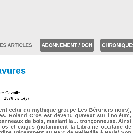
ES ARTICLES
ABONNEMENT / DON
CHRONIQUE
avures
re Cavaillé
2878 visite(s)
nt celui du mythique groupe Les Béruriers noirs),
res, Roland Cros est devenu graveur sur linoléum,
ur panneaux de bois, maniant la… tronçonneuse. Ainsi
clos et exigus (notamment la Librairie occitane de
rdins (récemment au Parc de Belleville à Paris).Son