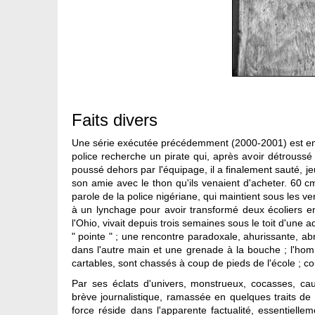
Faits divers
Une série exécutée précédemment (2000-2001) est entièr
police recherche un pirate qui, après avoir détroussé
poussé dehors par l'équipage, il a finalement sauté, j
son amie avec le thon qu'ils venaient d'acheter. 60 c
parole de la police nigériane, qui maintient sous les 
à un lynchage pour avoir transformé deux écoliers e
l'Ohio, vivait depuis trois semaines sous le toit d'une
" pointe " ; une rencontre paradoxale, ahurissante, abn
dans l'autre main et une grenade à la bouche ; l'homm
cartables, sont chassés à coup de pieds de l'école ; c
Par ses éclats d'univers, monstrueux, cocasses, ca
brève journalistique, ramassée en quelques traits de pl
force réside dans l'apparente factualité, essentiell