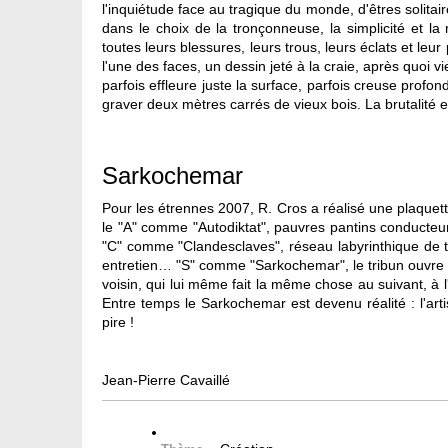
l'inquiétude face au tragique du monde, d'êtres solita
dans le choix de la tronçonneuse, la simplicité et la
toutes leurs blessures, leurs trous, leurs éclats et l
l'une des faces, un dessin jeté à la craie, après quoi 
parfois effleure juste la surface, parfois creuse prof
graver deux mètres carrés de vieux bois. La brutalité et 
Sarkochemar
Pour les étrennes 2007, R. Cros a réalisé une plaquette
le "A" comme "Autodiktat", pauvres pantins conducteur
"C" comme "Clandesclaves", réseau labyrinthique de t
entretien… "S" comme "Sarkochemar", le tribun ouvre 
voisin, qui lui même fait la même chose au suivant, à l
Entre temps le Sarkochemar est devenu réalité : l'arti
pire !
Jean-Pierre Cavaillé