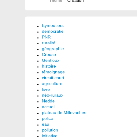
Création
Thème
Eymoutiers
démocratie
PNR
ruralité
géographie
Creuse
Gentioux
histoire
témoignage
circuit court
agriculture
livre
néo-ruraux
Nedde
accueil
plateau de Millevaches
police
eau
pollution
initiative