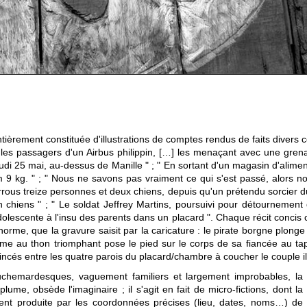
ement constituée d'illustrations de comptes rendus de faits divers co
 les passagers d'un Airbus philippin, […] les menaçant avec une grenad
eudi 25 mai, au-dessus de Manille " ; " En sortant d'un magasin d'alime
m 9 kg. " ; " Nous ne savons pas vraiment ce qui s'est passé, alors no
verrous treize personnes et deux chiens, depuis qu'un prétendu sorcier
n chiens " ; " Le soldat Jeffrey Martins, poursuivi pour détournemen
 adolescente à l'insu des parents dans un placard ". Chaque récit concis
orme, que la gravure saisit par la caricature : le pirate borgne plonge
e au thon triomphant pose le pied sur le corps de sa fiancée au tapis
oincés entre les quatre parois du placard/chambre à coucher le couple i
uchemardesques, vaguement familiers et largement improbables, la
ume, obsède l'imaginaire ; il s'agit en fait de micro-fictions, dont la
ement produite par les coordonnées précises (lieu, dates, noms…) de