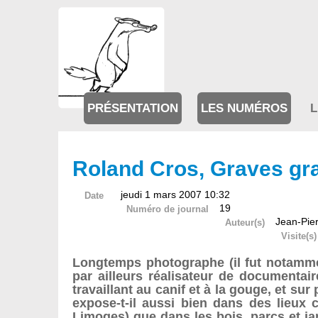
PRÉSENTATION
LES NUMÉROS
L
Roland Cros, Graves gr
jeudi 1 mars 2007 10:32
Date
19
Numéro de journal
Jean-Pier
Auteur(s)
Visite(s)
Longtemps photographe (il fut notamme
par ailleurs réalisateur de documentai
travaillant au canif et à la gouge, et s
expose-t-il aussi bien dans des lieux 
Limoges) que dans les bois, parcs et ja