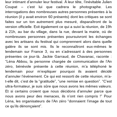
leur intimant d’annuler leur festival. À leur tête, l’inévitable Julien
Coupat – c’est lui que cadrera le photographe. Les
interrogations des nombreuses autres personnes présentes à la
réunion (il y avait environ 60 présents) dont les critiques se sont
faites sur un ton autrement plus mesuré, disparaîtront de la
version officielle. Exit également ce qui a suivi la réunion, de 19h
à 21h, au bar du village, dans la rue, devant la mairie, où de
nombreuses personnes présentes poursuivront les échanges
avec les artisans du festival qui comprennent alors dans quelle
galère ils se sont mis. Ils le reconnaîtront eux-mêmes le
lendemain sur France 3, ou en s’adressant à des personnes
présentes ce jour-là. Jackie Garraud, de Chavanac, raconte :
“Léna Abbou, la personne chargée de communication de l’An
zéro, bénévole présente à cette réunion, m’a téléphoné le
lendemain pour m’expliquer pourquoi ils avaient décidé
d’annuler l’événement. Ce qui est ressorti de cette réunion, m’a-
t-elle dit, c’est de la “gratitude”, “une remise en question”. “C’est
ultra-formateur, je suis sûre que nous avons les mêmes valeurs.
Et si certains croient que nous décidons d’annuler parce que
nous avons peur des menaces, ils n’ont rien compris !” Pour
Léna, les organisateurs de l’An zéro “donnaient l’image de tout
ce qu’ils dénonçaient”.