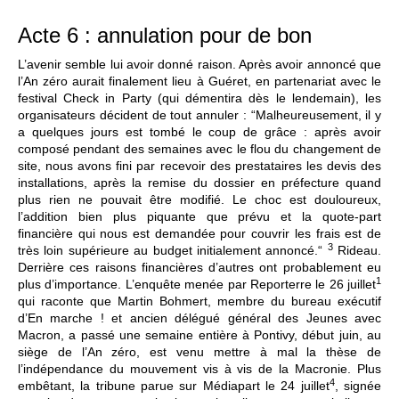
Acte 6 : annulation pour de bon
L’avenir semble lui avoir donné raison. Après avoir annoncé que
l’An zéro aurait finalement lieu à Guéret, en partenariat avec le
festival Check in Party (qui démentira dès le lendemain), les
organisateurs décident de tout annuler : “Malheureusement, il y
a quelques jours est tombé le coup de grâce : après avoir
composé pendant des semaines avec le flou du changement de
site, nous avons fini par recevoir des prestataires les devis des
installations, après la remise du dossier en préfecture quand
plus rien ne pouvait être modifié. Le choc est douloureux,
l’addition bien plus piquante que prévu et la quote-part
financière qui nous est demandée pour couvrir les frais est de
3
très loin supérieure au budget initialement annoncé.“
Rideau.
Derrière ces raisons financières d’autres ont probablement eu
1
plus d’importance. L’enquête menée par Reporterre le 26 juillet
qui raconte que Martin Bohmert, membre du bureau exécutif
d’En marche ! et ancien délégué général des Jeunes avec
Macron, a passé une semaine entière à Pontivy, début juin, au
siège de l’An zéro, est venu mettre à mal la thèse de
l’indépendance du mouvement vis à vis de la Macronie. Plus
4
embêtant, la tribune parue sur Médiapart le 24 juillet
, signée