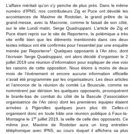
L’affaire méritait qu’on s’y penche de plus près. Dans le même
numéro d’IPNS, nos contributeurs Zig et Puce ont dévoilé les
accointances de Maxime de Rostolan, le grand prêtre de la
grand-messe, avec la Macronie, comme le faisait de son côté,
sur le site Lundi matin, Serge Quadruppani. L’article de Zig et
Puce étant repris sur le site de Reporterre, la polémique a très
vite enflé bien que les éléments mentionnés dans ces deux
textes initiaux ont été confirmés pour l’essentiel par une enquête
1
menée par Reporterre
. Quelques opposants à l’An zéro, dont
l’écrivain Serge Quadruppani, ont alors décidé d’organiser le 2
juillet 2019 une réunion d’information pour expliquer de vive voix
les raisons de cette opposition. Nous étions à moins de deux
mois de l’événement et encore aucune information officielle
n’avait été programmée par les organisateurs. Les deux articles
et l’annonce de la réunion du comité La Bouscule, comme se
nommèrent par dérision les quelques opposants, provoquèrent
le branle-bas de combat du côté de la Bascule (l’association
organisatrice de l’An zéro) dont les premières équipes étaient
arrivées à Pigerolles quelques jours plus tôt. Celles-ci
organisent donc en toute hâte une réunion publique à Faux-la-
er
Montagne le 1
juillet 2019, la veille de celle des opposants. Ce
même jour, Maxime de Rostolan aura un long entretien
téléphonique avec IPNS, au cours duquel il affichera sa plus