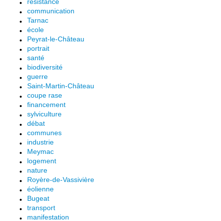
résistance
communication
Tarnac
école
Peyrat-le-Château
portrait
santé
biodiversité
guerre
Saint-Martin-Château
coupe rase
financement
sylviculture
débat
communes
industrie
Meymac
logement
nature
Royère-de-Vassivière
éolienne
Bugeat
transport
manifestation