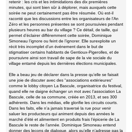
retenir : les cris et les intimidations des dix premières
minutes, qui sont bien sûr à déplorer, mais auxquels cette
soirée ne peut certainement pas être résumée. Où est-il
raconté que les discussions entre les organisateurs de l’An
Zéro et les personnes présentes se sont poursuivies pendant
plusieurs heures au bar du village ? Ce détail, de taille, qui
permet d’éclairer différemment cette soirée, Dominique
Simoneau l’ignore ou feint de l’ignorer. Elle surexploite un
récit très incomplet d’un événement dans le but de
stigmatiser certains habitants de Gentioux-Pigerolles, et de
poursuivre ainsi son travail de sape de la vie sociale du
village entamé depuis les dernières élections municipales.
Elle a beau jeu de déclarer dans la presse qu’elle se faisait
une joie de discuter avec des “associations extérieures“
comme le lobby citoyen La Bascule, organisatrice du festival,
quand elle ne daigne échanger un mot avec l’association La
Bascule, celle de sa commune, créée en 2013, et ses 300
adhérents. Dans les médias, elle glorifie les circuits courts.
Dans les faits, elle n’a jamais traversé la rue pour venir
saluer les producteurs qui animent depuis des années le
marché d’été et alimentent en produits frais l’épicerie de La
Bascule le reste de l’année. Dominique Simoneau entend
donner des leçons de dialogue, alors qu’elle n’adresse pas la