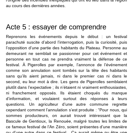
l’origine des incendies inexpliqués qui ont eu lieu dans la région
au cours des dernières années.
Acte 5 : essayer de comprendre
Reprenons les événements depuis le début : un festival
parachuté suscite d’abord l’interrogation, puis la curiosité, puis
l’opposition d’une partie des habitants du Plateau. Personne au
demeurant ne semblait se passionner pour cet événement et
personne en tout cas ne prendra vraiment la défense de ce
festival. À Pigerolles par exemple, l’annonce de l’événement
comme son annulation sont tombés sur la tête des habitants
sans qu’ils aient jamais, ni dans le premier cas ni dans le
second, eu leur mot à dire. Les gens de Pigerolles semblaient
plutôt dans l’expectative ; ils n’étaient ni vraiment enthousiastes,
ni franchement opposés. Ils étaient choqués du manque
d’information, et voulaient surtout des réponses à leurs
questions. Un agriculteur d’une autre commune regrette
cependant comment l’annulation s’est produite : “Pour nous, qui
sommes producteurs, on aurait trouvé intéressant que la
Bascule de Gentioux, la Renouée, malgré toutes les limites de
ce fameux festival de l’An Zéro, soient présentes d’une manière
ou d’une autre dans ce festival... Ça aurait même pu être une