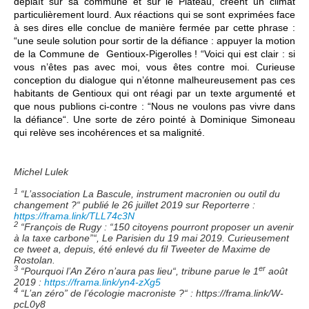
déplaît sur sa commune et sur le Plateau, créent un climat
particulièrement lourd. Aux réactions qui se sont exprimées face
à ses dires elle conclue de manière fermée par cette phrase :
“une seule solution pour sortir de la défiance : appuyer la motion
de la Commune de Gentioux-Pigerolles ! “Voici qui est clair : si
vous n’êtes pas avec moi, vous êtes contre moi. Curieuse
conception du dialogue qui n’étonne malheureusement pas ces
habitants de Gentioux qui ont réagi par un texte argumenté et
que nous publions ci-contre : “Nous ne voulons pas vivre dans
la défiance“. Une sorte de zéro pointé à Dominique Simoneau
qui relève ses incohérences et sa malignité.
Michel Lulek
1
“L’association La Bascule, instrument macronien ou outil du
changement ?“ publié le 26 juillet 2019 sur Reporterre :
https://frama.link/TLL74c3N
2
“François de Rugy : “150 citoyens pourront proposer un avenir
à la taxe carbone”“, Le Parisien du 19 mai 2019. Curieusement
ce tweet a, depuis, été enlevé du fil Tweeter de Maxime de
Rostolan.
3
er
“Pourquoi l’An Zéro n’aura pas lieu“, tribune parue le 1
août
2019 :
https://frama.link/yn4-zXg5
4
“L’an zéro” de l’écologie macroniste ?“ : https://frama.link/W-
pcL0y8