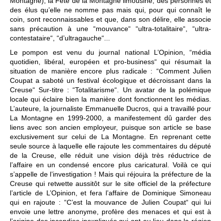
Montagne), la Fête de la Montagne limousine, des personnes et
des élus qu’elle ne nomme pas mais qui, pour qui connaît le
coin, sont reconnaissables et que, dans son délire, elle associe
sans précaution à une “mouvance“ “ultra-totalitaire“, “ultra-
contestataire“, “d’ultragauche“...
Le pompon est venu du journal national L’Opinion, “média
quotidien, libéral, européen et pro-business“ qui résumait la
situation de manière encore plus radicale : “Comment Julien
Coupat a saboté un festival écologique et décroissant dans la
Creuse“ Sur-titre : “Totalitarisme“. Un avatar de la polémique
locale qui éclaire bien la manière dont fonctionnent les médias.
L’auteure, la journaliste Emmanuelle Ducros, qui a travaillé pour
La Montagne en 1999-2000, a manifestement dû garder des
liens avec son ancien employeur, puisque son article se base
exclusivement sur celui de La Montagne. En reprenant cette
seule source à laquelle elle rajoute les commentaires du député
de la Creuse, elle réduit une vision déjà très réductrice de
l’affaire en un condensé encore plus caricatural. Voilà ce qui
s’appelle de l’investigation ! Mais qui réjouira la préfecture de la
Creuse qui retwette aussitôt sur le site officiel de la préfecture
l’article de L’Opinion, et fera l’affaire de Dominique Simoneau
qui en rajoute : “C’est la mouvance de Julien Coupat“ qui lui
envoie une lettre anonyme, profère des menaces et qui est à