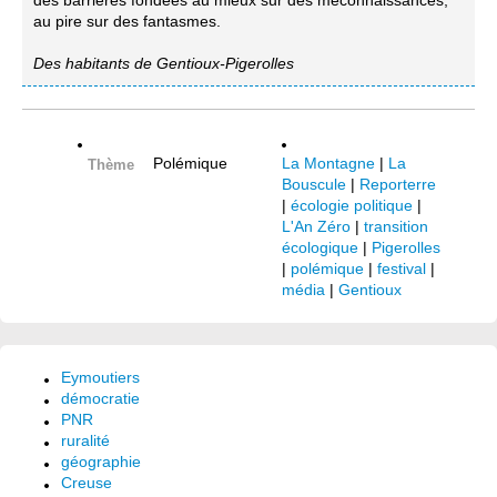
des barrières fondées au mieux sur des méconnaissances,
au pire sur des fantasmes.
Des habitants de Gentioux-Pigerolles
Polémique
La Montagne
|
La
Thème
Bouscule
|
Reporterre
|
écologie politique
|
L'An Zéro
|
transition
écologique
|
Pigerolles
|
polémique
|
festival
|
média
|
Gentioux
Eymoutiers
démocratie
PNR
ruralité
géographie
Creuse