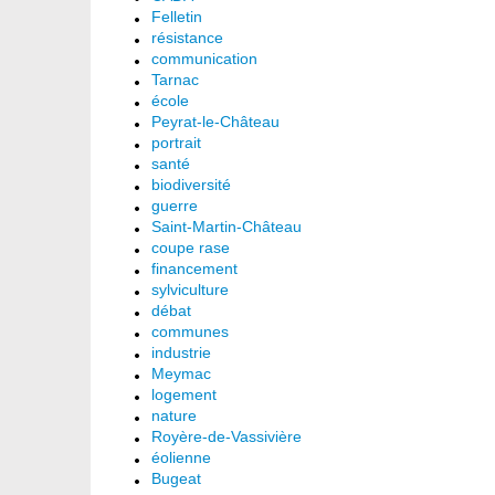
Felletin
résistance
communication
Tarnac
école
Peyrat-le-Château
portrait
santé
biodiversité
guerre
Saint-Martin-Château
coupe rase
financement
sylviculture
débat
communes
industrie
Meymac
logement
nature
Royère-de-Vassivière
éolienne
Bugeat