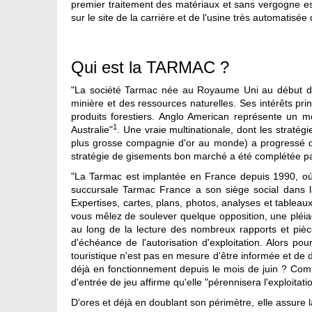
premier traitement des matériaux et sans vergogne esp
sur le site de la carrière et de l'usine très automatis
Qui est la TARMAC ?
"La société Tarmac née au Royaume Uni au début 
minière et des ressources naturelles. Ses intérêts princ
produits forestiers. Anglo American représente un 
1
Australie"
. Une vraie multinationale, dont les stratégi
plus grosse compagnie d'or au monde) a progressé dan
stratégie de gisements bon marché a été complétée pa
"La Tarmac est implantée en France depuis 1990, où se
succursale Tarmac France a son siège social dans l
Expertises, cartes, plans, photos, analyses et tableau
vous mêlez de soulever quelque opposition, une pléi
au long de la lecture des nombreux rapports et pièce
d'échéance de l'autorisation d'exploitation. Alors p
touristique n'est pas en mesure d'être informée et de 
déjà en fonctionnement depuis le mois de juin ? Comp
d'entrée de jeu affirme qu'elle "pérennisera l'exploitati
D'ores et déjà en doublant son périmètre, elle assure 