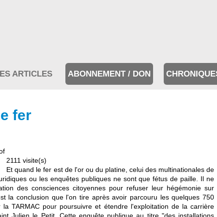
ES ARTICLES
ABONNEMENT / DON
CHRONIQUE
e fer
of
2111 visite(s)
Et quand le fer est de l'or ou du platine, celui des multinationales de
juridiques ou les enquêtes publiques ne sont que fétus de paille. Il ne
isation des consciences citoyennes pour refuser leur hégémonie sur
st la conclusion que l'on tire après avoir parcouru les quelques 750
r la TARMAC pour poursuivre et étendre l'exploitation de la carrière
Julien le Petit. Cette enquête publique au titre "des installations