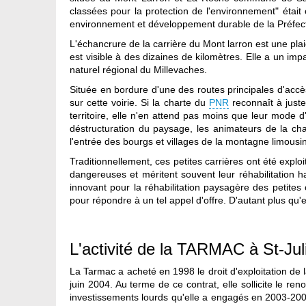
classées pour la protection de l'environnement" étai
environnement et développement durable de la Préfect
L'échancrure de la carrière du Mont larron est une pla
est visible à des dizaines de kilomètres. Elle a un im
naturel régional du Millevaches.
Située en bordure d'une des routes principales d'accès
sur cette voirie. Si la charte du
PNR
reconnaît à juste
territoire, elle n'en attend pas moins que leur mode d
déstructuration du paysage, les animateurs de la cha
l'entrée des bourgs et villages de la montagne limousi
Traditionnellement, ces petites carrières ont été expl
dangereuses et méritent souvent leur réhabilitation 
innovant pour la réhabilitation paysagère des petite
pour répondre à un tel appel d'offre. D'autant plus qu'el
L'activité de la TARMAC à St-Juli
La Tarmac a acheté en 1998 le droit d'exploitation de 
juin 2004. Au terme de ce contrat, elle sollicite le r
investissements lourds qu'elle a engagés en 2003-2004 p