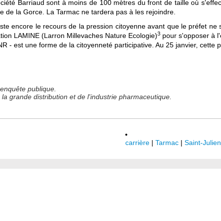
Société Barriaud sont à moins de 100 mètres du front de taille où s'effec
e de la Gorce. La Tarmac ne tardera pas à les rejoindre.
este encore le recours de la pression citoyenne avant que le préfet ne 
3
iation LAMINE (Larron Millevaches Nature Ecologie)
pour s'opposer à l'
 - est une forme de la citoyenneté participative. Au 25 janvier, cette p
l'enquête publique.
 la grande distribution et de l'industrie pharmaceutique.
carrière
|
Tarmac
|
Saint-Julien