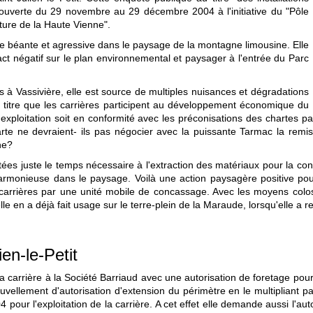
t ouverte du 29 novembre au 29 décembre 2004 à l'initiative du "Pôle
ure de la Haute Vienne".
ie béante et agressive dans le paysage de la montagne limousine. Elle
pact négatif sur le plan environnemental et paysager à l'entrée du Parc
 à Vassivière, elle est source de multiples nuisances et dégradations
 titre que les carrières participent au développement économique du
'exploitation soit en conformité avec les préconisations des chartes p
rte ne devraient- ils pas négocier avec la puissante Tarmac la remis
ne?
oitées juste le temps nécessaire à l'extraction des matériaux pour la co
harmonieuse dans le paysage. Voilà une action paysagère positive pou
s carrières par une unité mobile de concassage. Avec les moyens colo
le en a déjà fait usage sur le terre-plein de la Maraude, lorsqu'elle a rep
en-le-Petit
la carrière à la Société Barriaud avec une autorisation de foretage pou
enouvellement d'autorisation d'extension du périmètre en le multipliant
our l'exploitation de la carrière. A cet effet elle demande aussi l'autor