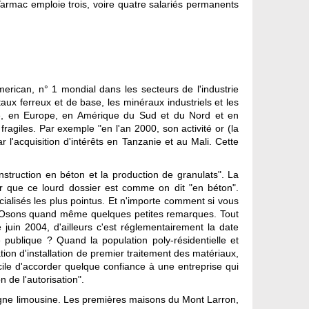
Tarmac emploie trois, voire quatre salariés permanents
merican, n° 1 mondial dans les secteurs de l'industrie
étaux ferreux et de base, les minéraux industriels et les
sie, en Europe, en Amérique du Sud et du Nord et en
 fragiles. Par exemple "en l'an 2000, son activité or (la
'acquisition d'intérêts en Tanzanie et au Mali. Cette
nstruction en béton et la production de granulats". La
r que ce lourd dossier est comme on dit "en béton".
cialisés les plus pointus. Et n'importe comment si vous
n. Osons quand même quelques petites remarques. Tout
juin 2004, d'ailleurs c'est réglementairement la date
 publique ? Quand la population poly-résidentielle et
ion d'installation de premier traitement des matériaux,
fficile d'accorder quelque confiance à une entreprise qui
n de l'autorisation".
ntagne limousine. Les premières maisons du Mont Larron,