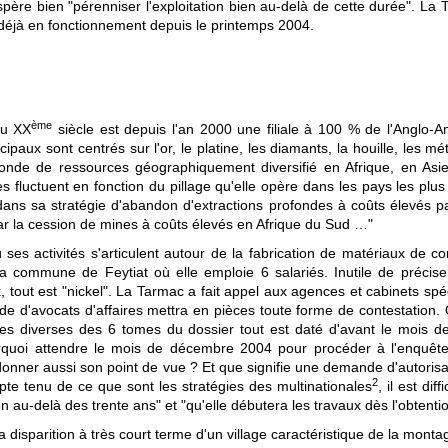
ère bien "pérenniser l'exploitation bien au-delà de cette durée". La 
ée déjà en fonctionnement depuis le printemps 2004.
ème
du XX
siècle est depuis l'an 2000 une filiale à 100 % de l'Anglo-A
ipaux sont centrés sur l'or, le platine, les diamants, la houille, les m
monde de ressources géographiquement diversifié en Afrique, en A
es fluctuent en fonction du pillage qu'elle opère dans les pays les plus
s sa stratégie d'abandon d'extractions profondes à coûts élevés par l
r la cession de mines à coûts élevés en Afrique du Sud …"
s activités s'articulent autour de la fabrication de matériaux de co
a commune de Feytiat où elle emploie 6 salariés. Inutile de précise
x, tout est "nickel". La Tarmac a fait appel aux agences et cabinets spé
ade d'avocats d'affaires mettra en pièces toute forme de contestatio
s diverses des 6 tomes du dossier tout est daté d'avant le mois de 
ourquoi attendre le mois de décembre 2004 pour procéder à l'enquête
donner aussi son point de vue ? Et que signifie une demande d'autorisat
2
te tenu de ce que sont les stratégies des multinationales
, il est di
on au-delà des trente ans" et "qu'elle débutera les travaux dès l'obtentio
la disparition à très court terme d'un village caractéristique de la mo