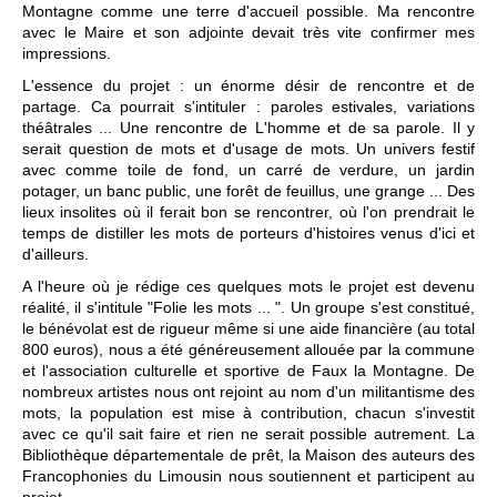
Montagne comme une terre d'accueil possible. Ma rencontre
avec le Maire et son adjointe devait très vite confirmer mes
impressions.
L'essence du projet : un énorme désir de rencontre et de
partage. Ca pourrait s'intituler : paroles estivales, variations
théâtrales ... Une rencontre de L'homme et de sa parole. Il y
serait question de mots et d'usage de mots. Un univers festif
avec comme toile de fond, un carré de verdure, un jardin
potager, un banc public, une forêt de feuillus, une grange ... Des
lieux insolites où il ferait bon se rencontrer, où l'on prendrait le
temps de distiller les mots de porteurs d'histoires venus d'ici et
d'ailleurs.
A l'heure où je rédige ces quelques mots le projet est devenu
réalité, il s'intitule "Folie les mots ... ". Un groupe s'est constitué,
le bénévolat est de rigueur même si une aide financière (au total
800 euros), nous a été généreusement allouée par la commune
et l'association culturelle et sportive de Faux la Montagne. De
nombreux artistes nous ont rejoint au nom d'un militantisme des
mots, la population est mise à contribution, chacun s'investit
avec ce qu'il sait faire et rien ne serait possible autrement. La
Bibliothèque départementale de prêt, la Maison des auteurs des
Francophonies du Limousin nous soutiennent et participent au