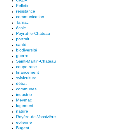
CADA
Felletin
résistance
communication
Tarnac
école
Peyrat-le-Château
portrait
santé
biodiversité
guerre
Saint-Martin-Château
coupe rase
financement
sylviculture
débat
communes
industrie
Meymac
logement
nature
Royère-de-Vassivière
éolienne
Bugeat