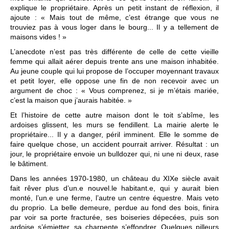
explique le propriétaire. Après un petit instant de réflexion, il
ajoute : « Mais tout de même, c’est étrange que vous ne
trouviez pas à vous loger dans le bourg... Il y a tellement de
maisons vides ! »
L’anecdote n’est pas très différente de celle de cette vieille
femme qui allait aérer depuis trente ans une maison inhabitée.
Au jeune couple qui lui propose de l’occuper moyennant travaux
et petit loyer, elle oppose une fin de non recevoir avec un
argument de choc : « Vous comprenez, si je m’étais mariée,
c’est la maison que j’aurais habitée. »
Et l’histoire de cette autre maison dont le toit s’abîme, les
ardoises glissent, les murs se fendillent. La mairie alerte le
propriétaire... Il y a danger, péril imminent. Elle le somme de
faire quelque chose, un accident pourrait arriver. Résultat : un
jour, le propriétaire envoie un bulldozer qui, ni une ni deux, rase
le bâtiment.
Dans les années 1970-1980, un château du XIXe siècle avait
fait rêver plus d’un.e nouvel.le habitant.e, qui y aurait bien
monté, l’un.e une ferme, l’autre un centre équestre. Mais veto
du proprio. La belle demeure, perdue au fond des bois, finira
par voir sa porte fracturée, ses boiseries dépecées, puis son
ardoise s’émietter, sa charpente s’effondrer. Quelques pilleurs