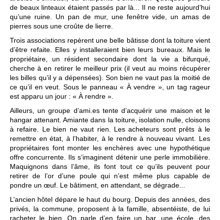
de beaux linteaux étaient passés par là... Il ne reste aujourd’hui
qu’une ruine. Un pan de mur, une fenêtre vide, un amas de
pierres sous une croûte de lierre.
Trois associations repèrent une belle bâtisse dont la toiture vient
d’être refaite. Elles y installeraient bien leurs bureaux. Mais le
propriétaire, un résident secondaire dont la vie a bifurqué,
cherche à en retirer le meilleur prix (il veut au moins récupérer
les billes qu’il y a dépensées). Son bien ne vaut pas la moitié de
ce qu’il en veut. Sous le panneau « À vendre », un tag rageur
est apparu un jour : « À rendre ».
Ailleurs, un groupe d’ami.es tente d’acquérir une maison et le
hangar attenant. Amiante dans la toiture, isolation nulle, cloisons
à refaire. Le bien ne vaut rien. Les acheteurs sont prêts à le
remettre en état, à l’habiter, à le rendre à nouveau vivant. Les
propriétaires font monter les enchères avec une hypothétique
offre concurrente. Ils s’imaginent détenir une perle immobilière.
Maquignons dans l’âme, ils font tout ce qu’ils peuvent pour
retirer de l’or d’une poule qui n’est même plus capable de
pondre un œuf. Le bâtiment, en attendant, se dégrade...
L’ancien hôtel dépare le haut du bourg. Depuis des années, des
privés, la commune, proposent à la famille, absentéiste, de lui
racheter le bien. On parle d’en faire un bar, une école, des