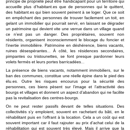
principe de propriété peut être handicapant pour un territoire qui
accueille plus d’habitant.es que de personnes qui le quittent,
des habitant.es qui bien souvent peinent à se loger. Que ce soit
en empêchant des personnes de trouver facilement un toit, en
gelant un immobilier qui pourrait servir, en laissant se dégrader
un patrimoine qui devient vite une verrue dans un village quand
ce n’est pas un danger. Des propriétaires, souvent non
résidents, organisent inconsciemment le blocage du foncier et
l’inertie immobilière. Patrimoine en déshérence, biens vacants,
ruines désespérantes... À côté, les résidences secondaires,
pimpantes ou tristounettes, se font presque pardonner leurs
volets fermés et leurs portes barricadées...
La présence de biens vacants, notamment immobiliers, sur le
ban des communes, constitue une réelle épine dans le pied des
élu.es. Outre les risques encourus pour la sécurité des
personnes, ces biens pèsent sur l’image et l’attractivité des
bourgs et villages et donnent un aspect d’abandon qui ne facilite
pas la revitalisation des centres-bourgs.
On ne peut rester passifs devant de telles situations. Des
collectivités s’y emploient, souvent en rachetant du bâti, en le
réhabilitant puis en l’offrant à la location. Cela a un coût qui est
souvent important car il faut rajouter au prix d’achat celui de la
réhabilitation qui est souvent très élevé. Mais il arrive que la