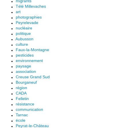
migrants
Télé Millevaches
art
photographies
Peyrelevade
nucléaire
politique
Aubusson
culture
Faux-la-Montagne
pesticides
environnement
paysage
association
Creuse Grand Sud
Bourganeuf
région
CADA
Felletin
résistance
communication
Tarnac
école
Peyrat-le-Château