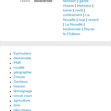
Biodiversité
hérisson
|
garde-
Thème
chasse
|
blaireaux
|
tuerie
|
covid
|
confinement
|
La-
Nouaille
|
loup
|
renard
|
La-Nouaille
|
biodiversité
|
Peyrat-
le-Château
Eymoutiers
démocratie
PNR
ruralité
géographie
Creuse
Gentioux
histoire
témoignage
circuit court
agriculture
livre
néo-ruraux