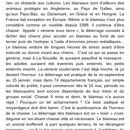
rien un obstacle aux cultures. Les blaireaux sont d’ailleurs des
animaux protégés en Angleterre, au Pays de Galles, ainsi
qu’aux Pays-Bas, au Danemark, en Grèce et en Hongrie. La
France fait exception en Europe. Même si le blaireau n’est plus
considéré comme un nuisible depuis 1988, il continue d’être
chassé. Appelé « vénerie sous terre », le déterrage consiste à
lâcher des chiens pour acculer un blaireau au fond de son
terrier puis de l’extirper à l’aide d’énormes pinces métalliques...
Le blaireau endure de longues heures de stress avant d’être
exécuté ou donné vivant aux chiens... C’est ce qui se passe en
général, mais à La Nouaille, ils auraient peaufiné le massacre :
les adultes auraient été éventrés puis enterrés, les petits
enterrés vivants. La vénerie souterraine c’est déjà moche, là ça
devient l’horreur. Le déterrage est pratiqué de la mi-septembre
au 15 janvier, mais dans 74 départements français, sur simple
volonté du préfet, il peut commencer dès le 15 mai, période où
les blaireautins sont encore dépendants de leur mère et du
groupe social. Chassé 9 mois et demi, le blaireau n’a aucun
répit ! Pourquoi un tel acharnement ? Ce loisir sadique et
moyenâgeux doit être banni. C’est la quintessence de l’horreur
de la chasse. Le déterrage des blaireaux est un « loisir » cruel,
déguisé en soi-disant chasse utile et nécessaire. Le blaireau est
un animal inoffensif, à part quelques terriers, ils ne dérangent
personne… sauf si les tueurs s’en prenaient à l’emblème du