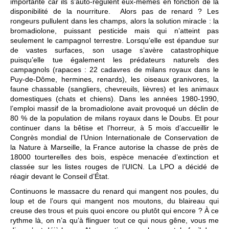
importante car ils s’auto-régulent eux-mêmes en fonction de la
disponibilité de la nourriture. Alors pas de renard ? Les
rongeurs pullulent dans les champs, alors la solution miracle : la
bromadiolone, puissant pesticide mais qui n’atteint pas
seulement le campagnol terrestre. Lorsqu’elle est épandue sur
de vastes surfaces, son usage s’avère catastrophique
puisqu’elle tue également les prédateurs naturels des
campagnols (rapaces : 22 cadavres de milans royaux dans le
Puy-de-Dôme, hermines, renards), les oiseaux granivores, la
faune chassable (sangliers, chevreuils, lièvres) et les animaux
domestiques (chats et chiens). Dans les années 1980-1990,
l’emploi massif de la bromadiolone avait provoqué un déclin de
80 % de la population de milans royaux dans le Doubs. Et pour
continuer dans la bêtise et l’horreur, à 5 mois d’accueillir le
Congrès mondial de l’Union Internationale de Conservation de
la Nature à Marseille, la France autorise la chasse de près de
18000 tourterelles des bois, espèce menacée d’extinction et
classée sur les listes rouges de l’UICN. La LPO a décidé de
réagir devant le Conseil d’État.
Continuons le massacre du renard qui mangent nos poules, du
loup et de l’ours qui mangent nos moutons, du blaireau qui
creuse des trous et puis quoi encore ou plutôt qui encore ? À ce
rythme là, on n’a qu’à flinguer tout ce qui nous gêne, vous me