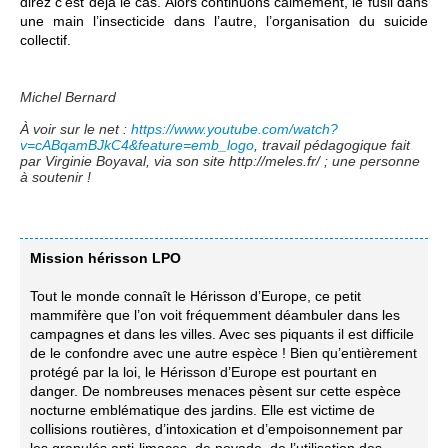
direz c’est déjà le cas. Alors continuons calmement, le fusil dans
une main l’insecticide dans l’autre, l’organisation du suicide
collectif.
Michel Bernard
À voir sur le net :
https://www.youtube.com/watch?
v=cABqamBJkC4&feature=emb_logo
, travail pédagogique fait
par Virginie Boyaval, via son site http://meles.fr/ ; une personne
à soutenir !
Mission hérisson LPO
Tout le monde connaît le Hérisson d’Europe, ce petit
mammifère que l’on voit fréquemment déambuler dans les
campagnes et dans les villes. Avec ses piquants il est difficile
de le confondre avec une autre espèce ! Bien qu’entièrement
protégé par la loi, le Hérisson d’Europe est pourtant en
danger. De nombreuses menaces pèsent sur cette espèce
nocturne emblématique des jardins. Elle est victime de
collisions routières, d’intoxication et d’empoisonnement par
les granulés anti-limaces, de noyade, de l’utilisation des