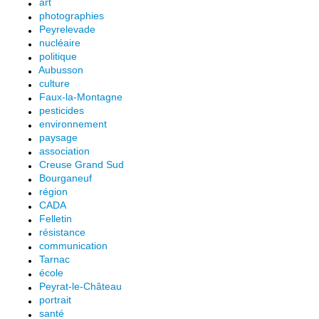
art
photographies
Peyrelevade
nucléaire
politique
Aubusson
culture
Faux-la-Montagne
pesticides
environnement
paysage
association
Creuse Grand Sud
Bourganeuf
région
CADA
Felletin
résistance
communication
Tarnac
école
Peyrat-le-Château
portrait
santé