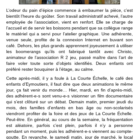
L’odeur du pain d’épice commence à embaumer la pièce, c’est
bientôt l’heure du goûter. Son travail administratif achevé, l’autre
employée de l’association, vient en renfort. Elle se charge de
l’accueil et de servir les boissons pendant que sa collègue range
le matériel qui a servi pour l’atelier graphique. Une adhérente,
venue seule, profite de la connexion Internet en buvant son
café. Dehors, les plus grands apprennent joyeusement à utiliser
les boomerangs qu’ils ont fabriqué tantôt avec Christo,
animateur de l’association R 2 jeu, passé maître dans l’art de
faire voler toute sorte d’objets identifiés. Deux enfants ont
préféré rester bouquiner à l’étage, au calme.
Cette après-midi, il y a foule à La Courte Échelle, le café des
enfants d’Eymoutiers, il faut dire que deux animations le même
jour, ça fait venir du monde… Hier, mardi, en fin d’après-midi,
des adhérent-e-s sont venu-e-s visionner un film documentaire
qui s’est clôturé sur un débat. Demain matin, premier jeudi du
mois, des familles d’enfants en bas âge ou non-scolarisés
viendront profiter de la foire et des jeux de La Courte Échelle.
Peut-être. En général, au cours de la semaine, la fréquentation
est aléatoire, parfois c’est plein, parfois il n’y a personne
pendant un moment, puis les adhérent-e-s viennent au compte-
goutte. En revanche, le samedi matin, jour de marché, le local