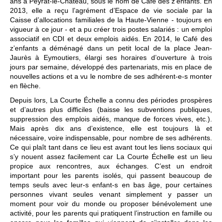
ans à Peyrat-le-Château, sous le nom de Café des z’enfants. En
2013, elle a reçu l’agrément d’Espace de vie sociale par la
Caisse d’allocations familiales de la Haute-Vienne - toujours en
vigueur à ce jour - et a pu créer trois postes salariés : un emploi
associatif en CDI et deux emplois aidés. En 2014, le Café des
z’enfants a déménagé dans un petit local de la place Jean-
Jaurès à Eymoutiers, élargi ses horaires d’ouverture à trois
jours par semaine, développé des partenariats, mis en place de
nouvelles actions et a vu le nombre de ses adhérent-e-s monter
en flèche.
Depuis lors, La Courte Échelle a connu des périodes prospères
et d’autres plus difficiles (baisse les subventions publiques,
suppression des emplois aidés, manque de forces vives, etc.).
Mais après dix ans d’existence, elle est toujours là et
nécessaire, voire indispensable, pour nombre de ses adhérents.
Ce qui plaît tant dans ce lieu est avant tout les liens sociaux qui
s’y nouent assez facilement car La Courte Échelle est un lieu
propice aux rencontres, aux échanges. C’est un endroit
important pour les parents isolés, qui passent beaucoup de
temps seuls avec leur-s enfant-s en bas âge, pour certaines
personnes vivant seules venant simplement y passer un
moment pour voir du monde ou proposer bénévolement une
activité, pour les parents qui pratiquent l’instruction en famille ou