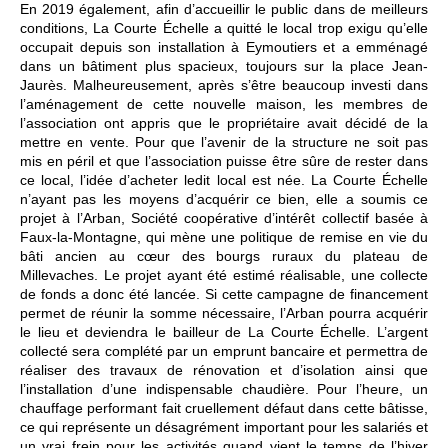
En 2019 également, afin d’accueillir le public dans de meilleurs
conditions, La Courte Échelle a quitté le local trop exigu qu’elle
occupait depuis son installation à Eymoutiers et a emménagé
dans un bâtiment plus spacieux, toujours sur la place Jean-
Jaurès. Malheureusement, après s’être beaucoup investi dans
l’aménagement de cette nouvelle maison, les membres de
l’association ont appris que le propriétaire avait décidé de la
mettre en vente. Pour que l’avenir de la structure ne soit pas
mis en péril et que l’association puisse être sûre de rester dans
ce local, l’idée d’acheter ledit local est née. La Courte Échelle
n’ayant pas les moyens d’acquérir ce bien, elle a soumis ce
projet à l’Arban, Société coopérative d’intérêt collectif basée à
Faux-la-Montagne, qui mène une politique de remise en vie du
bâti ancien au cœur des bourgs ruraux du plateau de
Millevaches. Le projet ayant été estimé réalisable, une collecte
de fonds a donc été lancée. Si cette campagne de financement
permet de réunir la somme nécessaire, l’Arban pourra acquérir
le lieu et deviendra le bailleur de La Courte Échelle. L’argent
collecté sera complété par un emprunt bancaire et permettra de
réaliser des travaux de rénovation et d’isolation ainsi que
l’installation d’une indispensable chaudière. Pour l’heure, un
chauffage performant fait cruellement défaut dans cette bâtisse,
ce qui représente un désagrément important pour les salariés et
un vrai frein pour les activités quand vient le temps de l’hiver