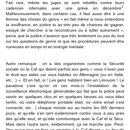
Fait rare, même les juges se sont rebellés contre leurs
3
cadences infernales avec une grève en décembre
.
Malheureusement, dans certains cas, il faut aussi dire à une
femme des choses du genre « en fait même si nous entendons
ta souffrance, en justice tu as très peu de chances de gagner,
essaye de chercher à te reconstruire ou à lutter autrement »,
parce que la justice n’avance que très lentement ou pas du tout
sur les questions de genre et que les procédures peuvent être
ruineuses en temps et en énergie mentale.
Autre remarque : on a des organismes comme la Sécurité
sociale ou la Caf qui disent parfois aux gens « vous n’avez pas
le droit aux aides car vous habitez en Allemagne (ou en Italie,
etc…) ». Et en fait, si ! Les gens habitent bien en Limousin ! Le
paradoxe c’est qu’on vit ces mois-ci l’installation de la
surveillance électronique généralisée qui fait que la police peut
savoir en quelques clics et en quelques heures où vous étiez
(enfin, où votre téléphone portable était, où votre email s’est
connecté, etc…) chaque minute sur au moins les 365 derniers
jours, et qu’elle s’en sert évidemment contre vous à peu près
dès qu’elle veut, et qu’elle communique avec la Caf et la Sécu.
Mais dans l’autre sens, évidemment, ça ne marche pas. Peut-
être qu’un jour on fera un courrier à la Caf disant « au lieu de