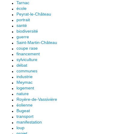
Tarnac
école
Peyrat-le-Château
portrait
santé
biodiversité
guerre
Saint-Martin-Château
coupe rase
financement
sylviculture
débat
communes
industrie
Meymac
logement
nature
Royère-de-Vassivière
éolienne
Bugeat
transport
manifestation
loup
projet