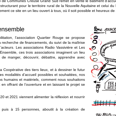
 de Communes Creuse Grand Sud remet en vente le bâtiment d’accueil 
tructurant pour le territoire rural de la Nouvelle Aquitaine et celui 
vement ce site en un lieu ouvert à tous, où il soit possible et heureux de
 ensemble
litation, l’association Quartier Rouge se propose
a recherche de financements, du suivi de la maîtrise
’acteurs. Les associations Radio Vassivière et Les
Ensemble, ces trois associations imaginent un lieu
s, de manger, découvrir, débattre, apprendre avec
oopérative des tiers lieux, et à dessiner le futur
les modalités d’accueil possibles et souhaitées, nos
ins humains et matériels, comment nous souhaitons
en offrant de l’ouverture et en laissant le projet se
020 et 2021 viennent alimenter la réflexion et nourrir
9 puis à 15 personnes, aboutit à la création de