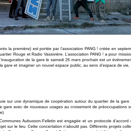
après la première) est portée par l’association PANG ! créée en septe
Quartier Rouge et Radio Vassivière. L’association PANG ! a pour missio
. L’inauguration de la gare le samedi 26 mars prochain est un événeme
e la gare et imaginer un nouvel espace public, au sens d’espace de vie, 
appuie sur une dynamique de coopération autour du quartier de la gare 
enne gare avec de nouveaux usages au croisement de préoccupations soc
e).
ommunes Aubusson-Felletin est engagée et un protocole d’accord es
t sur le lieu. Cette concertation n’aboutit pas. Différents projets colle