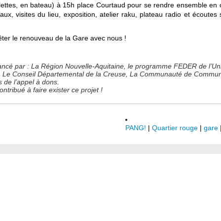
lettes, en bateau) à 15h place Courtaud pour se rendre ensemble en cor
, visites du lieu, exposition, atelier raku, plateau radio et écoutes
ter le renouveau de la Gare avec nous !
 financé par : La Région Nouvelle-Aquitaine, le programme FEDER de l’U
se, Le Conseil Départemental de la Creuse, La Communauté de Commu
s de l’appel à dons.
tribué à faire exister ce projet !
PANG!
|
Quartier rouge
|
gare