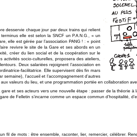
e desservie chaque jour par deux trains qui relient
terminus elle est selon la SNCF un P.A.N.G., « un
are, elle est gérée par l’association PANG ! : « point
aire revivre le site de la Gare et ses abords en un
ixité, créer du lien social et de la coopération sur le
es activités socio-culturelles, proposera des ateliers,
lentours. Deux salariées rejoignent l’association en
rdinatrice-facilitatrice. Elle supervisent dès fin mars
par semaine), l’accueil et l’accompagnement d’autres
t aux valeurs du lieu, et une programmation portée en collaboration ave
 gare et ses acteurs vers une nouvelle étape : passer de la théorie à l
gare de Felletin s’incarne comme un espace commun d’hospitalité, d’ex
n fil de mots : être ensemble, raconter, lier, remercier, célébrer. R