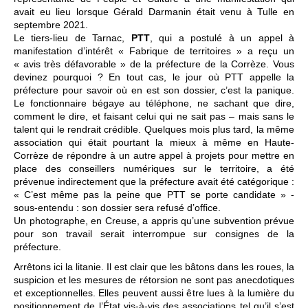
avait eu lieu lorsque Gérald Darmanin était venu à Tulle en
septembre 2021.
Le tiers-lieu de Tarnac,
PTT
, qui a postulé à un appel à
manifestation d’intérêt « Fabrique de territoires » a reçu un
« avis très défavorable » de la préfecture de la Corrèze. Vous
devinez pourquoi ? En tout cas, le jour où PTT appelle la
préfecture pour savoir où en est son dossier, c’est la panique.
Le fonctionnaire bégaye au téléphone, ne sachant que dire,
comment le dire, et faisant celui qui ne sait pas – mais sans le
talent qui le rendrait crédible. Quelques mois plus tard, la même
association qui était pourtant la mieux à même en Haute-
Corrèze de répondre à un autre appel à projets pour mettre en
place des conseillers numériques sur le territoire, a été
prévenue indirectement que la préfecture avait été catégorique :
« C’est même pas la peine que PTT se porte candidate » -
sous-entendu : son dossier sera refusé d’office.
Un photographe, en Creuse, a appris qu’une subvention prévue
pour son travail serait interrompue sur consignes de la
préfecture.
Arrêtons ici la litanie. Il est clair que les bâtons dans les roues, la
suspicion et les mesures de rétorsion ne sont pas anecdotiques
et exceptionnelles. Elles peuvent aussi être lues à la lumière du
positionnement de l’État vis-à-vis des associations tel qu’il s’est