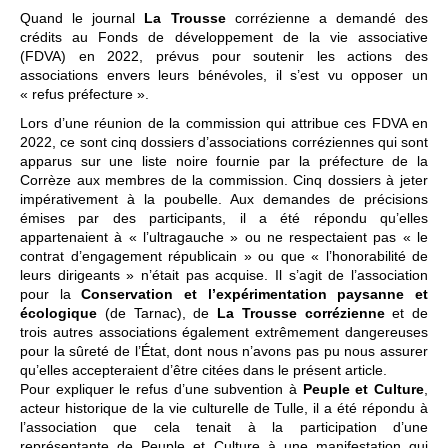
Quand le journal
La Trousse
corrézienne a demandé des
crédits au Fonds de développement de la vie associative
(FDVA) en 2022, prévus pour soutenir les actions des
associations envers leurs bénévoles, il s’est vu opposer un
« refus préfecture ».
Lors d’une réunion de la commission qui attribue ces FDVA en
2022, ce sont cinq dossiers d’associations corréziennes qui sont
apparus sur une liste noire fournie par la préfecture de la
Corrèze aux membres de la commission. Cinq dossiers à jeter
impérativement à la poubelle. Aux demandes de précisions
émises par des participants, il a été répondu qu’elles
appartenaient à « l’ultragauche » ou ne respectaient pas « le
contrat d’engagement républicain » ou que « l’honorabilité de
leurs dirigeants » n’était pas acquise. Il s’agit de l’association
pour la
Conservation et l’expérimentation paysanne et
écologique
(de Tarnac), de
La Trousse corrézienne
et de
trois autres associations également extrêmement dangereuses
pour la sûreté de l’État, dont nous n’avons pas pu nous assurer
qu’elles accepteraient d’être citées dans le présent article.
Pour expliquer le refus d’une subvention à
Peuple et Culture
,
acteur historique de la vie culturelle de Tulle, il a été répondu à
l’association que cela tenait à la participation d’une
représentante de Peuple et Culture à une manifestation qui