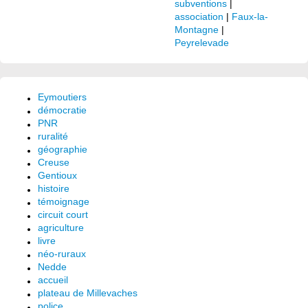
subventions
|
association
|
Faux-la-
Montagne
|
Peyrelevade
Eymoutiers
démocratie
PNR
ruralité
géographie
Creuse
Gentioux
histoire
témoignage
circuit court
agriculture
livre
néo-ruraux
Nedde
accueil
plateau de Millevaches
police