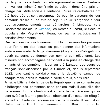
par le juge des enfants, ont été également accueillis. Certains
ont vu leur minorité confirmée et doivent donc être pris en
charge par l’Aide sociale à l’enfance. Plusieurs célibataires ont
été hébergés et sont accompagnés pour le parcours de leur
demande d’asile ou de titre de séjour. La vie s’organise autour
des accompagnements aux démarches à Limoges, vers
l’assistante sociale, la
Cimade
, les Restos du cœur, le Secours
populaire de Peyrat-le-Château, ou par la participation à
certains événements.
Des réunions de fonctionnement ont lieu plusieurs fois par mois
pour l’entretien des locaux ou pour donner des informations
suite à une visite de la gendarmerie (il n’y a pas d’obligation à
ouvrir sa porte, de donner son nom et son téléphone). Les
mineurs non accompagnés participent à la prise en charge des
enfants et les emmènent jouer au pré Lanaud, des cours de
français sont dispensés par la Cimade et, depuis septembre
2022, une cantine solidaire ouvre le deuxième samedi de
chaque mois, après le marché ouverte à tous, à prix libre.
Ainsi, le bâtiment de la rue de la République ne se contente pas
d’héberger des personnes sans papiers mais il accueille des
personnes dont la situation est en attente de décisions qui se
sont avérées à terme positives : obtention d’un statut de réfugié,
accueil en Cada ou reconnaissance de minorité. Il vient donc
clairement pallier les manquements de l’État et, pour les