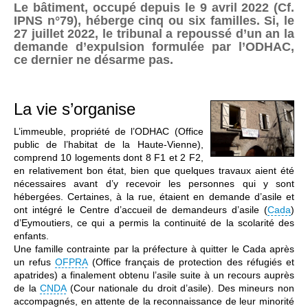
Le bâtiment, occupé depuis le 9 avril 2022 (Cf.
IPNS n°79), héberge cinq ou six familles. Si, le
27 juillet 2022, le tribunal a repoussé d’un an la
demande d’expulsion formulée par l’ODHAC,
ce dernier ne désarme pas.
La vie s’organise
L’immeuble, propriété de l’ODHAC (Office
public de l’habitat de la Haute-Vienne),
comprend 10 logements dont 8 F1 et 2 F2,
en relativement bon état, bien que quelques travaux aient été
nécessaires avant d’y recevoir les personnes qui y sont
hébergées. Certaines, à la rue, étaient en demande d’asile et
ont intégré le Centre d’accueil de demandeurs d’asile (
Cada
)
d’Eymoutiers, ce qui a permis la continuité de la scolarité des
enfants.
Une famille contrainte par la préfecture à quitter le Cada après
un refus
OFPRA
(Office français de protection des réfugiés et
apatrides) a finalement obtenu l’asile suite à un recours auprès
de la
CNDA
(Cour nationale du droit d’asile). Des mineurs non
accompagnés, en attente de la reconnaissance de leur minorité