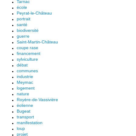
Tarnac
école
Peyrat-le-Château
portrait
santé
biodiversité
guerre
Saint-Martin-Château
coupe rase
financement
sylviculture
débat
communes
industrie
Meymac
logement
nature
Royère-de-Vassivière
éolienne
Bugeat
transport
manifestation
loup
projet