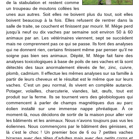
de la stabulation et restent comme
un troupeau de moutons collées les
unes aux autres. Soit elles ne boivent plus du tout, soit elles
boivent beaucoup à la fois. Elles refusent de rentrer dans la
salle de traite, se couchent et finissent par mourir. M. Mège perd
jusqu’à neuf ou dix vaches par semaine soit environ 50 à 60
animaux par an. Les vétérinaires viennent, sept se succèdent
mais ne comprennent pas ce qui se passe. Ils font des analyses
qui ne donnent rien, certains finissent même par penser qu’il ne
soigne pas bien ses animaux. Dépité, M. Mège fait faire des
analyses toxicologiques à base de poils de ses vaches et là sont
détectés des taux anormalement élevés de fer, zinc, cuivre,
plomb, cadmium. Il effectue les mêmes analyses sur sa famille à
partir de leurs cheveux et le résultat est le même que sur leurs
vaches. C’est un peu normal, ils vivent en complète autarcie.
Potager, volailles, charcuterie, viandes, lait, œufs, tout est
produit sur la ferme. Ils se tournent vers des géobiologues qui
commencent à parler de champs magnétiques dus au parc
éolien installé sur une immense nappe phréatique. À ce
moment-là, nous décidons de sortir de la maison pour aller voir
les bâtiments et les animaux. Nous n’avons toujours pas vus les
éoliennes. Nous commençons par le bâtiment des génisses, et
là c’est le choc ! Un premier box de 6 ou 7 petites vaches
bizarres avec des têtes d’adultes mais avec des petits corps et