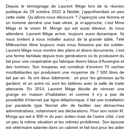
Depuis le témoignage de Laurent Mège lors de la réunion
publique du 29 octobre 2022 à Nedde, j’appréhendais un peu
cette visite. Qu’allons-nous découvrir ? J’aperçois une femme et
un homme derrière une baie vitrée, je m’approche, c’est Mme
Mège et le voisin M. Morge qui est aussi éleveur, ils nous
attendent. Laurent Mège arrive, toujours aussi dynamique. Ils
nous invitent à nous installer autour de la grande table, Télé
Millevaches filme toujours mais nous finissons par les oublier.
Laurent Mège nous montre des plans et divers documents, c’est
une ferme familiale depuis trois générations où ils produisent du
lait pour une coopérative qui fabrique divers bleus d’Auvergne et
des tommes. Son troupeau est constitué d’environ 70 vaches
montbéliardes qui produisent une moyenne de 7 500 litres de
lait par an. Ils ont deux bâtiments : un pour les génisses qu’ils
gardent, et un autre où sont les laitières avec la salle de traite
attenante. En 2014, Laurent Mège décide de rénover une
grange en maison d’habitation et comme il n’y a pas de
possibilité d’internet par ligne téléphonique, il fait une installation
par parabole type Nornet afin de faciliter ses démarches
administratives, notamment ses déclarations. Pour son voisin M.
Morge qui est à 900 m du parc éolien mais de l’autre côté, c’est
un peu la même situation et les mêmes problèmes. Son épouse
est vétérinaire salariée dans un cabinet et fait tout pour les aider