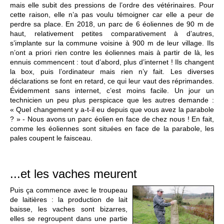
mais elle subit des pressions de l’ordre des vétérinaires. Pour
cette raison, elle n’a pas voulu témoigner car elle a peur de
perdre sa place. En 2018, un parc de 6 éoliennes de 90 m de
haut, relativement petites comparativement à d’autres,
s’implante sur la commune voisine à 900 m de leur village. Ils
n’ont a priori rien contre les éoliennes mais à partir de là, les
ennuis commencent : tout d’abord, plus d’internet ! Ils changent
la box, puis l’ordinateur mais rien n’y fait. Les diverses
déclarations se font en retard, ce qui leur vaut des réprimandes.
Évidemment sans internet, c’est moins facile. Un jour un
technicien un peu plus perspicace que les autres demande :
« Quel changement y a-t-il eu depuis que vous avez la parabole
? » - Nous avons un parc éolien en face de chez nous ! En fait,
comme les éoliennes sont situées en face de la parabole, les
pales coupent le faisceau.
...et les vaches meurent
Puis ça commence avec le troupeau
de laitières : la production de lait
baisse, les vaches sont bizarres,
elles se regroupent dans une partie