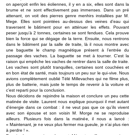
on aperçoit enfin les éoliennes, il y en a six, elles sont dans la
brume et ne sont effectivement pas immenses. Dans un pré
attenant, on voit des pierres genre menhirs installées par M.
Mege. Elles sont pointées au-dessus des veines d’eau qui
traversent le bâtiment pour en atténuer les effets. Pouvant
peser jusqu’à 2 tonnes, certaines se sont fendues. Cela prouve
bien la force qui se dégage de la terre. Ensuite, nous rentrons
dans le bâtiment par la salle de traite, là il nous montre avec
une baguette le champ magnétique présent à l’entrée du
passage des vaches. La baguette se met à tourner. C’est la
raison qui empêche les vaches de rentrer dans la salle de traite.
Les vaches sont plutôt tranquilles, certaines sont couchées et
en bon état de santé, mais toujours un peu sur le qui-vive. Nous
avions complètement oublié Télé Millevaches qui ne filme plus,
plus de batterie, mais juste le temps de revenir à la voiture et
c’est reparti pour la conclusion.
Nous décidons de rejoindre la maison et conclure un peu cette
matinée de visite. Laurent nous explique pourquoi il met autant
d’énergie dans ce combat : il ne veut pas que ce qu’ils vivent
avec son épouse et son voisin M. Morge ne se reproduise
ailleurs. Plusieurs fois dans la matinée, il nous a lancé :
« Maintenant, je ne veux plus fermer ma gueule, je n’ai plus rien
à perdre ! ».