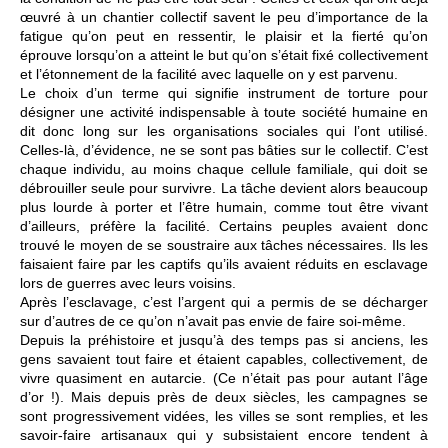
œuvré à un chantier collectif savent le peu d’importance de la
fatigue qu’on peut en ressentir, le plaisir et la fierté qu’on
éprouve lorsqu’on a atteint le but qu’on s’était fixé collectivement
et l’étonnement de la facilité avec laquelle on y est parvenu.
Le choix d’un terme qui signifie instrument de torture pour
désigner une activité indispensable à toute société humaine en
dit donc long sur les organisations sociales qui l’ont utilisé.
Celles-là, d’évidence, ne se sont pas bâties sur le collectif. C’est
chaque individu, au moins chaque cellule familiale, qui doit se
débrouiller seule pour survivre. La tâche devient alors beaucoup
plus lourde à porter et l’être humain, comme tout être vivant
d’ailleurs, préfère la facilité. Certains peuples avaient donc
trouvé le moyen de se soustraire aux tâches nécessaires. Ils les
faisaient faire par les captifs qu’ils avaient réduits en esclavage
lors de guerres avec leurs voisins.
Après l’esclavage, c’est l’argent qui a permis de se décharger
sur d’autres de ce qu’on n’avait pas envie de faire soi-même.
Depuis la préhistoire et jusqu’à des temps pas si anciens, les
gens savaient tout faire et étaient capables, collectivement, de
vivre quasiment en autarcie. (Ce n’était pas pour autant l’âge
d’or !). Mais depuis près de deux siècles, les campagnes se
sont progressivement vidées, les villes se sont remplies, et les
savoir-faire artisanaux qui y subsistaient encore tendent à