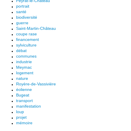
Peyrat-le-Château
portrait
santé
biodiversité
guerre
Saint-Martin-Château
coupe rase
financement
sylviculture
débat
communes
industrie
Meymac
logement
nature
Royère-de-Vassivière
éolienne
Bugeat
transport
manifestation
loup
projet
mémoire