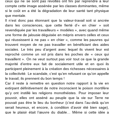
ceux qui ne se sont pas révoltés ont fini par reprendre à leur
compte cette image assénée par les classes dominantes, même
si le coût en a été la dégradation de leur santé tant physique
que mentale.
Il n’est donc pas étonnant que la valeur-travail soit si ancrée
dans les consciences, que cette fierté d’« en chier » soit
revendiquée par les travailleurs « modèles », avec quand même
une forme de jalousie déguisée en mépris envers celles et ceux
qui réussissent à ne pas « en chier », comme les pauvres qui
trouvent moyen de ne pas travailler en bénéficiant des aides
sociales. Le très peu d’argent avec lequel ils vivent leur est
reproché comme un vol pris dans les poches de « ceux qui
travaillent ». On ne veut surtout pas voir tout ce que la grande
majorité d’entre eux fait de socialement utile et en quoi ils
participent pleinement à la création des richesses nécessaires à
la collectivité. Le scandale, c’est qu’en refusant ce qu’on appelle
le travail, ils prennent du bon temps !
Car il reste à remettre en question notre rapport à la vie en
extirpant définitivement de notre inconscient le poison mortifère
qu’y ont instillé les religions monothéistes. Pour imposer leur
pouvoir, elles ont asséné au peuple que la vie sur Terre ne
pouvait pas être le lieu du bonheur (c’est dans l’au-delà qu’on
serait heureux, et encore, à condition d’avoir été bien sage),
que le plaisir était l’œuvre du diable… Même si cette idée a