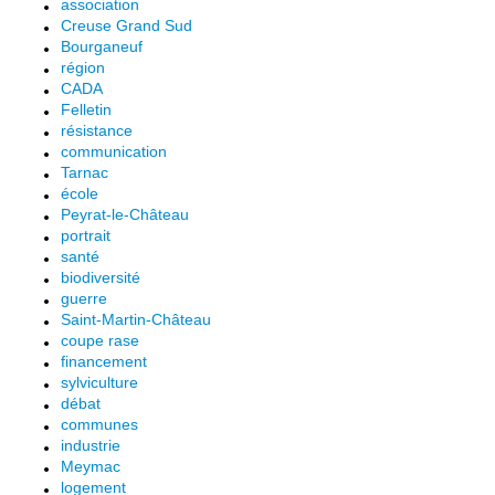
association
Creuse Grand Sud
Bourganeuf
région
CADA
Felletin
résistance
communication
Tarnac
école
Peyrat-le-Château
portrait
santé
biodiversité
guerre
Saint-Martin-Château
coupe rase
financement
sylviculture
débat
communes
industrie
Meymac
logement