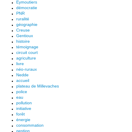
Eymoutiers
démocratie
PNR
ruralité
géographie
Creuse
Gentioux
histoire
témoignage
circuit court
agriculture
livre
néo-ruraux
Nedde
accueil
plateau de Millevaches
police
eau
pollution
initiative
forêt
énergie
consommation
gestion