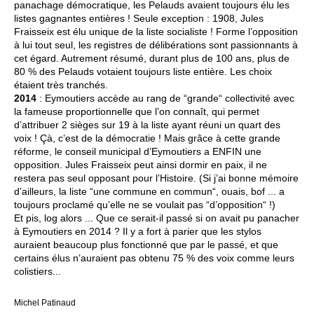
panachage démocratique, les Pelauds avaient toujours élu les
listes gagnantes entières ! Seule exception : 1908, Jules
Fraisseix est élu unique de la liste socialiste ! Forme l’opposition
à lui tout seul, les registres de délibérations sont passionnants à
cet égard. Autrement résumé, durant plus de 100 ans, plus de
80 % des Pelauds votaient toujours liste entière. Les choix
étaient très tranchés.
2014
: Eymoutiers accède au rang de “grande“ collectivité avec
la fameuse proportionnelle que l’on connaît, qui permet
d’attribuer 2 sièges sur 19 à la liste ayant réuni un quart des
voix ! Çà, c’est de la démocratie ! Mais grâce à cette grande
réforme, le conseil municipal d’Eymoutiers a ENFIN une
opposition. Jules Fraisseix peut ainsi dormir en paix, il ne
restera pas seul opposant pour l’Histoire. (Si j’ai bonne mémoire
d’ailleurs, la liste “une commune en commun“, ouais, bof ... a
toujours proclamé qu’elle ne se voulait pas “d’opposition“ !)
Et pis, log alors ... Que ce serait-il passé si on avait pu panacher
à Eymoutiers en 2014 ? Il y a fort à parier que les stylos
auraient beaucoup plus fonctionné que par le passé, et que
certains élus n’auraient pas obtenu 75 % des voix comme leurs
colistiers...
Michel Patinaud