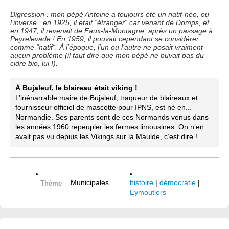
Digression : mon pépé Antoine a toujours été un natif-néo, ou
l’inverse : en 1925, il était “étranger“ car venant de Domps, et
en 1947, il revenait de Faux-la-Montagne, après un passage à
Peyrelevade ! En 1959, il pouvait cependant se considérer
comme “natif“. À l’époque, l’un ou l’autre ne posait vraiment
aucun problème (il faut dire que mon pépé ne buvait pas du
cidre bio, lui !).
À Bujaleuf, le blaireau était viking !
L’inénarrable maire de Bujaleuf, traqueur de blaireaux et
fournisseur officiel de mascotte pour IPNS, est né en...
Normandie. Ses parents sont de ces Normands venus dans
les années 1960 repeupler les fermes limousines. On n’en
avait pas vu depuis les Vikings sur la Maulde, c’est dire !
Municipales
histoire
|
démocratie
|
Thème
Eymoutiers