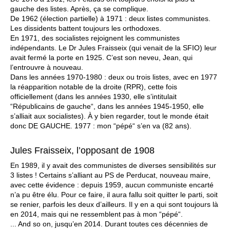
gauche des listes. Après, ça se complique.
De 1962 (élection partielle) à 1971 : deux listes communistes.
Les dissidents battent toujours les orthodoxes.
En 1971, des socialistes rejoignent les communistes
indépendants. Le Dr Jules Fraisseix (qui venait de la SFIO) leur
avait fermé la porte en 1925. C’est son neveu, Jean, qui
l’entrouvre à nouveau.
Dans les années 1970-1980 : deux ou trois listes, avec en 1977
la réapparition notable de la droite (RPR), cette fois
officiellement (dans les années 1930, elle s’intitulait
“Républicains de gauche“, dans les années 1945-1950, elle
s’alliait aux socialistes). À y bien regarder, tout le monde était
donc DE GAUCHE. 1977 : mon “pépé“ s’en va (82 ans).
Jules Fraisseix, l’opposant de 1908
En 1989, il y avait des communistes de diverses sensibilités sur
3 listes ! Certains s’alliant au PS de Perducat, nouveau maire,
avec cette évidence : depuis 1959, aucun communiste encarté
n’a pu être élu. Pour ce faire, il aura fallu soit quitter le parti, soit
se renier, parfois les deux d’ailleurs. Il y en a qui sont toujours là
en 2014, mais qui ne ressemblent pas à mon “pépé“.
... And so on, jusqu’en 2014. Durant toutes ces décennies de