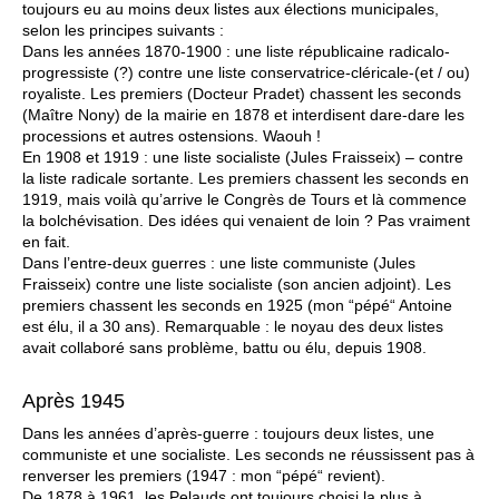
toujours eu au moins deux listes aux élections municipales,
selon les principes suivants :
Dans les années 1870-1900 : une liste républicaine radicalo-
progressiste (?) contre une liste conservatrice-cléricale-(et / ou)
royaliste. Les premiers (Docteur Pradet) chassent les seconds
(Maître Nony) de la mairie en 1878 et interdisent dare-dare les
processions et autres ostensions. Waouh !
En 1908 et 1919 : une liste socialiste (Jules Fraisseix) – contre
la liste radicale sortante. Les premiers chassent les seconds en
1919, mais voilà qu’arrive le Congrès de Tours et là commence
la bolchévisation. Des idées qui venaient de loin ? Pas vraiment
en fait.
Dans l’entre-deux guerres : une liste communiste (Jules
Fraisseix) contre une liste socialiste (son ancien adjoint). Les
premiers chassent les seconds en 1925 (mon “pépé“ Antoine
est élu, il a 30 ans). Remarquable : le noyau des deux listes
avait collaboré sans problème, battu ou élu, depuis 1908.
Après 1945
Dans les années d’après-guerre : toujours deux listes, une
communiste et une socialiste. Les seconds ne réussissent pas à
renverser les premiers (1947 : mon “pépé“ revient).
De 1878 à 1961, les Pelauds ont toujours choisi la plus à