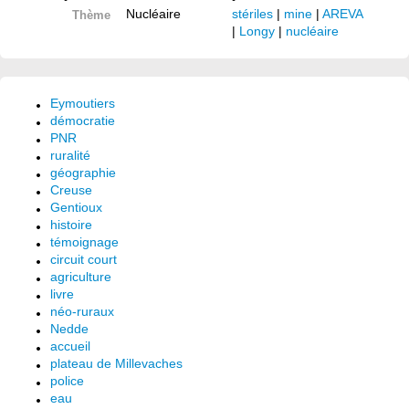
Nucléaire
stériles
|
mine
|
AREVA
Thème
|
Longy
|
nucléaire
Eymoutiers
démocratie
PNR
ruralité
géographie
Creuse
Gentioux
histoire
témoignage
circuit court
agriculture
livre
néo-ruraux
Nedde
accueil
plateau de Millevaches
police
eau