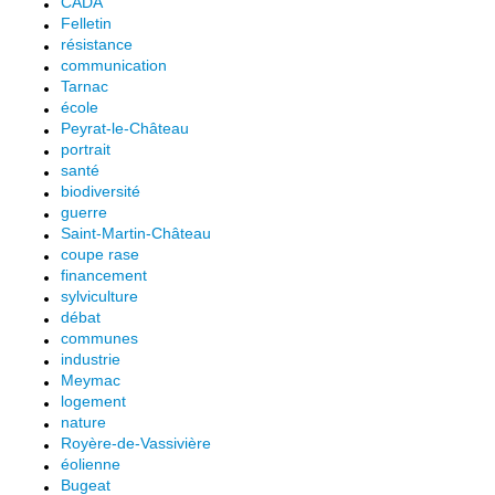
CADA
Felletin
résistance
communication
Tarnac
école
Peyrat-le-Château
portrait
santé
biodiversité
guerre
Saint-Martin-Château
coupe rase
financement
sylviculture
débat
communes
industrie
Meymac
logement
nature
Royère-de-Vassivière
éolienne
Bugeat