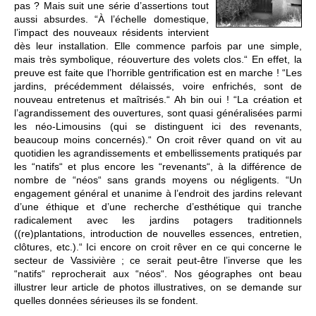
pas ? Mais suit une série d’assertions tout
aussi absurdes. “À l’échelle domestique,
l’impact des nouveaux résidents intervient
dès leur installation. Elle commence parfois par une simple,
mais très symbolique, réouverture des volets clos.“ En effet, la
preuve est faite que l’horrible gentrification est en marche ! “Les
jardins, précédemment délaissés, voire enfrichés, sont de
nouveau entretenus et maîtrisés.“ Ah bin oui ! “La création et
l’agrandissement des ouvertures, sont quasi généralisées parmi
les néo-Limousins (qui se distinguent ici des revenants,
beaucoup moins concernés).“ On croit rêver quand on vit au
quotidien les agrandissements et embellissements pratiqués par
les “natifs“ et plus encore les “revenants“, à la différence de
nombre de “néos“ sans grands moyens ou négligents. “Un
engagement général et unanime à l’endroit des jardins relevant
d’une éthique et d’une recherche d’esthétique qui tranche
radicalement avec les jardins potagers traditionnels
((re)plantations, introduction de nouvelles essences, entretien,
clôtures, etc.).“ Ici encore on croit rêver en ce qui concerne le
secteur de Vassivière ; ce serait peut-être l’inverse que les
“natifs“ reprocherait aux “néos“. Nos géographes ont beau
illustrer leur article de photos illustratives, on se demande sur
quelles données sérieuses ils se fondent.